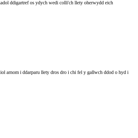
adol ddigartref os ydych wedi colli'ch llety oherwydd eich
arnom i ddarparu llety dros dro i chi fel y gallwch ddod o hyd i