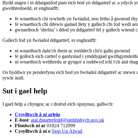
Bydd angen i ni ddarganfod pam eich bod yn ddigartref ac a ydych yn d
gweithredoedd, er enghraifft:
fe wnaethoch chi rywbeth yn fwriadol, neu fethu â gwneud rhyw
fe wnaethoch chi ddewis gadael llety y gallech chi fod wedi ar
gwnaethoch ‘drefnu’ i ddod yn ddigartref fel y gallech wneud c
Gallech fod yn fwriadol ddigartref, er enghraifft:
ni wnaethoch dalu'ch rhent ac roeddech chi'n gallu gwneud
fe golloch eich cartref o ganlyniad i ymddygiad gwrthgymdeith
ni wnaethoch weithredu ar gyngor a roddwyd ichi i'ch atal rhag
Os byddwn yn penderfynu eich bod yn fwriadol ddigartref ac mewn ang
rywle arall.
Sut i gael help
I gael help a chyngor, ac i drafod eich opsiynau, gallwch:
Cysylltwch â ni arlein
E-bost
:
atal.digartrefedd@sirddinbych.gov.uk
Ffoniwch ni ar
01824 712099
Cysylltwch â ni o
Siop Un Alwad