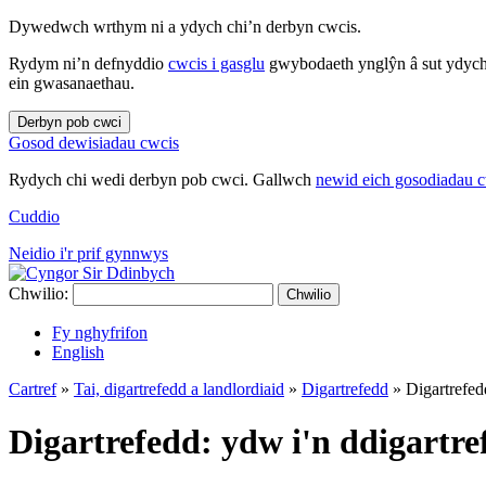
Dywedwch wrthym ni a ydych chi’n derbyn cwcis.
Rydym ni’n defnyddio
cwcis i gasglu
gwybodaeth ynglŷn â sut ydych 
ein gwasanaethau.
Derbyn pob cwci
Gosod dewisiadau cwcis
Rydych chi wedi derbyn pob cwci. Gallwch
newid eich gosodiadau 
Cuddio
Neidio i'r prif gynnwys
Chwilio:
Chwilio
Fy nghyfrifon
English
Cartref
»
Tai, digartrefedd a landlordiaid
»
Digartrefedd
»
Digartrefed
Digartrefedd: ydw i'n ddigartre