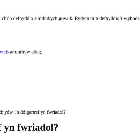
chi’n defnyddio sirddinbych.gov.uk. Rydym ni’n defnyddio’r wybodae
cwcis
ar unrhyw adeg.
d: ydw i'n ddigartref yn fwriadol?
f yn fwriadol?