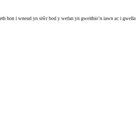
th hon i wneud yn siŵr bod y wefan yn gweithio’n iawn ac i gwella