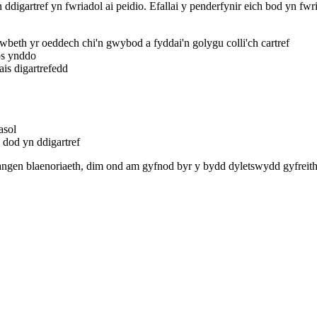
digartref yn fwriadol ai peidio. Efallai y penderfynir eich bod yn fwri
beth yr oeddech chi'n gwybod a fyddai'n golygu colli'ch cartref
os ynddo
ais digartrefedd
asol
 dod yn ddigartref
en blaenoriaeth, dim ond am gyfnod byr y bydd dyletswydd gyfreithiol 