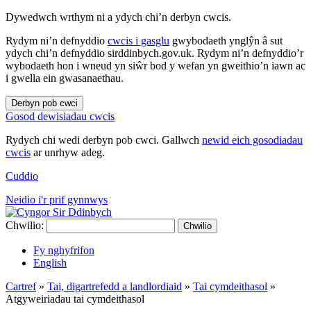
Dywedwch wrthym ni a ydych chi’n derbyn cwcis.
Rydym ni’n defnyddio
cwcis i gasglu
gwybodaeth ynglŷn â sut
ydych chi’n defnyddio sirddinbych.gov.uk. Rydym ni’n defnyddio’r
wybodaeth hon i wneud yn siŵr bod y wefan yn gweithio’n iawn ac
i gwella ein gwasanaethau.
Derbyn pob cwci
Gosod dewisiadau cwcis
Rydych chi wedi derbyn pob cwci. Gallwch
newid eich gosodiadau
cwcis
ar unrhyw adeg.
Cuddio
Neidio i'r prif gynnwys
Chwilio:
Chwilio
Fy nghyfrifon
English
Cartref
»
Tai, digartrefedd a landlordiaid
»
Tai cymdeithasol
»
Atgyweiriadau tai cymdeithasol