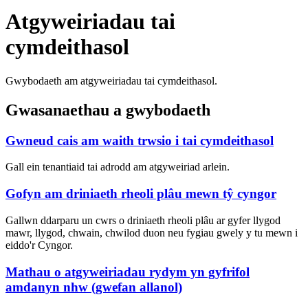
Atgyweiriadau tai
cymdeithasol
Gwybodaeth am atgyweiriadau tai cymdeithasol.
Gwasanaethau a gwybodaeth
Gwneud cais am waith trwsio i tai cymdeithasol
Gall ein tenantiaid tai adrodd am atgyweiriad arlein.
Gofyn am driniaeth rheoli plâu mewn tŷ cyngor
Gallwn ddarparu un cwrs o driniaeth rheoli plâu ar gyfer llygod
mawr, llygod, chwain, chwilod duon neu fygiau gwely y tu mewn i
eiddo'r Cyngor.
Mathau o atgyweiriadau rydym yn gyfrifol
amdanyn nhw (gwefan allanol)