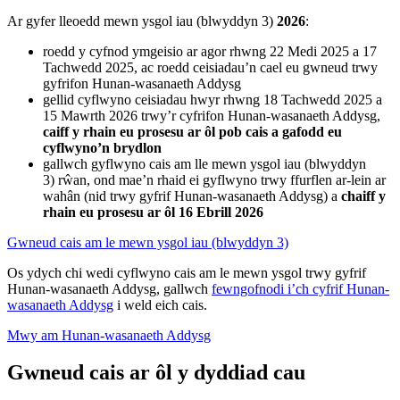
Ar gyfer lleoedd mewn ysgol iau (blwyddyn 3)
2026
:
roedd y cyfnod ymgeisio ar agor rhwng 22 Medi 2025 a 17
Tachwedd 2025, ac roedd ceisiadau’n cael eu gwneud trwy
gyfrifon Hunan-wasanaeth Addysg
gellid cyflwyno ceisiadau hwyr rhwng 18 Tachwedd 2025 a
15 Mawrth 2026 trwy’r cyfrifon Hunan-wasanaeth Addysg,
caiff y rhain eu prosesu ar ôl pob cais a gafodd eu
cyflwyno’n brydlon
gallwch gyflwyno cais am lle mewn ysgol iau (blwyddyn
3) rŵan, ond mae’n rhaid ei gyflwyno trwy ffurflen ar-lein ar
wahân (nid trwy gyfrif Hunan-wasanaeth Addysg) a
chaiff y
rhain eu prosesu ar ôl 16 Ebrill 2026
Gwneud cais am le mewn ysgol iau (blwyddyn 3)
Os ydych chi wedi cyflwyno cais am le mewn ysgol trwy gyfrif
Hunan-wasanaeth Addysg, gallwch
fewngofnodi i’ch cyfrif Hunan-
wasanaeth Addysg
i weld eich cais.
Mwy am Hunan-wasanaeth Addysg
Gwneud cais ar ôl y dyddiad cau