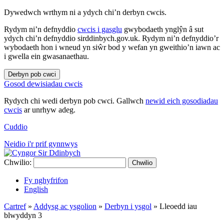
Dywedwch wrthym ni a ydych chi’n derbyn cwcis.
Rydym ni’n defnyddio
cwcis i gasglu
gwybodaeth ynglŷn â sut
ydych chi’n defnyddio sirddinbych.gov.uk. Rydym ni’n defnyddio’r
wybodaeth hon i wneud yn siŵr bod y wefan yn gweithio’n iawn ac
i gwella ein gwasanaethau.
Derbyn pob cwci
Gosod dewisiadau cwcis
Rydych chi wedi derbyn pob cwci. Gallwch
newid eich gosodiadau
cwcis
ar unrhyw adeg.
Cuddio
Neidio i'r prif gynnwys
Chwilio:
Chwilio
Fy nghyfrifon
English
Cartref
»
Addysg ac ysgolion
»
Derbyn i ysgol
»
Lleoedd iau
blwyddyn 3