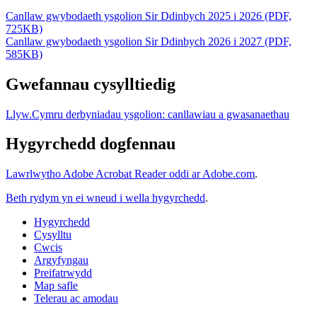
Canllaw gwybodaeth ysgolion Sir Ddinbych 2025 i 2026 (PDF,
725KB)
Canllaw gwybodaeth ysgolion Sir Ddinbych 2026 i 2027 (PDF,
585KB)
Gwefannau cysylltiedig
Llyw.Cymru derbyniadau ysgolion: canllawiau a gwasanaethau
Hygyrchedd dogfennau
Lawrlwytho Adobe Acrobat Reader oddi ar Adobe.com
.
Beth rydym yn ei wneud i wella hygyrchedd
.
Hygyrchedd
Cysylltu
Cwcis
Argyfyngau
Preifatrwydd
Map safle
Telerau ac amodau