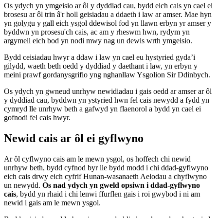
Os ydych yn ymgeisio ar ôl y dyddiad cau, bydd eich cais yn cael ei
brosesu ar ôl trin â'r holl geisiadau a ddaeth i law ar amser. Mae hyn
yn golygu y gall eich ysgol ddewisol fod yn llawn erbyn yr amser y
byddwn yn prosesu'ch cais, ac am y rheswm hwn, rydym yn
argymell eich bod yn nodi mwy nag un dewis wrth ymgeisio.
Bydd ceisiadau hwyr a ddaw i law yn cael eu hystyried gyda’i
gilydd, waeth beth oedd y dyddiad y daethant i law, yn erbyn y
meini prawf gordanysgrifio yng nghanllaw Ysgolion Sir Ddinbych.
Os ydych yn gwneud unrhyw newidiadau i gais oedd ar amser ar ôl
y dyddiad cau, byddwn yn ystyried hwn fel cais newydd a fydd yn
cymryd lle unrhyw beth a gafwyd yn flaenorol a bydd yn cael ei
gofnodi fel cais hwyr.
Newid cais ar ôl ei gyflwyno
Ar ôl cyflwyno cais am le mewn ysgol, os hoffech chi newid
unrhyw beth, bydd cyfnod byr lle bydd modd i chi ddad-gyflwyno
eich cais drwy eich cyfrif Hunan-wasanaeth Aelodau a chyflwyno
un newydd.
Os nad ydych yn gweld opsiwn i ddad-gyflwyno
cais
, bydd yn rhaid i chi lenwi ffurflen gais i roi gwybod i ni am
newid i gais am le mewn ysgol.