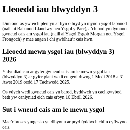
Lleoedd iau blwyddyn 3
Dim ond os yw eich plentyn ar hyn o bryd yn mynd i ysgol fabanod
(naill ai Babanod Llanelwy neu Ysgol y Parc), a’ch bod yn dymuno
gwneud cais am ysgol iau (naill ai Ysgol Esgob Morgan neu Ysgol
Frongoch) y mae angen i chi gwblhau’r cais hwn.
Lleoedd mewn ysgol iau (blwyddyn 3)
2026
Y dyddiad cau ar gyfer gwneud cais am le mewn ysgol iau
(blwyddyn 3) ar gyfer plant wedi eu geni rhwng 1 Medi 2018 a 31
Awst 2019 oedd 17 Tachwedd 2025.
Os ydych wedi gwneud cais yn barod, byddwch yn cael gwybod
beth yw canlyniad eich cais erbyn 16 Ebrill 2026.
Sut i wneud cais am le mewn ysgol
Mae’r broses ymgeisio yn dibynnu ar pryd fyddwch chi’n cyflwyno
cais.