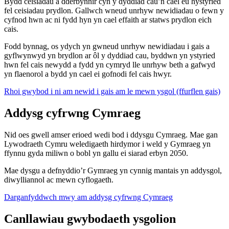
Bydd ceisiadau a dderbynnir cyn y dyddiad cau’n cael eu hystyried
fel ceisiadau prydlon. Gallwch wneud unrhyw newidiadau o fewn y
cyfnod hwn ac ni fydd hyn yn cael effaith ar statws prydlon eich
cais.
Fodd bynnag, os ydych yn gwneud unrhyw newidiadau i gais a
gyflwynwyd yn brydlon ar ôl y dyddiad cau, byddwn yn ystyried
hwn fel cais newydd a fydd yn cymryd lle unrhyw beth a gafwyd
yn flaenorol a bydd yn cael ei gofnodi fel cais hwyr.
Rhoi gwybod i ni am newid i gais am le mewn ysgol (ffurflen gais)
Addysg cyfrwng Cymraeg
Nid oes gwell amser erioed wedi bod i ddysgu Cymraeg. Mae gan
Lywodraeth Cymru weledigaeth hirdymor i weld y Gymraeg yn
ffynnu gyda miliwn o bobl yn gallu ei siarad erbyn 2050.
Mae dysgu a defnyddio’r Gymraeg yn cynnig mantais yn addysgol,
diwylliannol ac mewn cyflogaeth.
Darganfyddwch mwy am addysg cyfrwng Cymraeg
Canllawiau gwybodaeth ysgolion