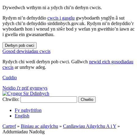
Dywedwch wrthym ni a ydych chi’n derbyn cwcis.
Rydym ni’n defnyddio
cwcis i gasglu
gwybodaeth ynglŷn â sut
ydych chi’n defnyddio sirddinbych.gov.uk. Rydym ni’n defnyddio’r
wybodaeth hon i wneud yn siŵr bod y wefan yn gweithio’n iawn ac
i gwella ein gwasanaethau.
Derbyn pob cwci
Gosod dewisiadau cwcis
Rydych chi wedi derbyn pob cwci. Gallwch
newid eich gosodiadau
cwcis
ar unrhyw adeg.
Cuddio
Neidio i'r prif gynnwys
Chwilio:
Chwilio
Fy nghyfrifon
English
Cartref
»
Biniau ac ailgylchu
»
Canllawiau Ailgylchu A i Y
»
Addurniadau Nadolig