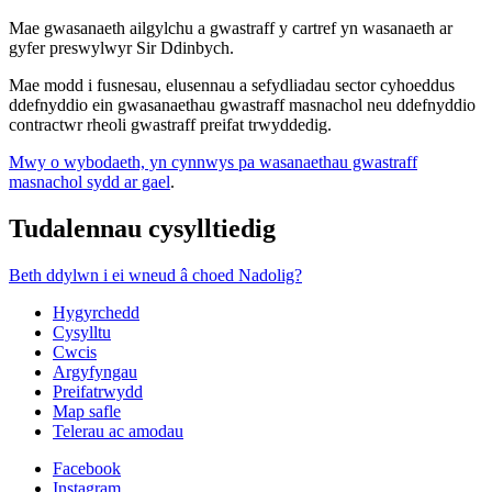
Mae gwasanaeth ailgylchu a gwastraff y cartref yn wasanaeth ar
gyfer preswylwyr Sir Ddinbych.
Mae modd i fusnesau, elusennau a sefydliadau sector cyhoeddus
ddefnyddio ein gwasanaethau gwastraff masnachol neu ddefnyddio
contractwr rheoli gwastraff preifat trwyddedig.
Mwy o wybodaeth, yn cynnwys pa wasanaethau gwastraff
masnachol sydd ar gael
.
Tudalennau cysylltiedig
Beth ddylwn i ei wneud â choed Nadolig?
Hygyrchedd
Cysylltu
Cwcis
Argyfyngau
Preifatrwydd
Map safle
Telerau ac amodau
Facebook
Instagram