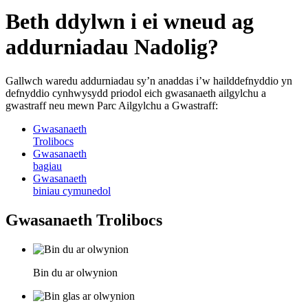
Beth ddylwn i ei wneud ag
addurniadau Nadolig?
Gallwch waredu addurniadau sy’n anaddas i’w hailddefnyddio yn
defnyddio cynhwysydd priodol eich gwasanaeth ailgylchu a
gwastraff neu mewn Parc Ailgylchu a Gwastraff:
Gwasanaeth
Trolibocs
Gwasanaeth
bagiau
Gwasanaeth
biniau cymunedol
Gwasanaeth Trolibocs
Bin du ar olwynion