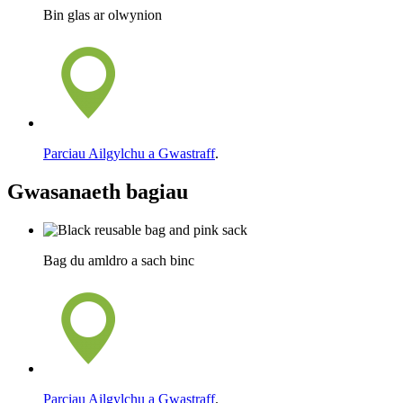
Bin glas ar olwynion
Parciau Ailgylchu a Gwastraff
.
Gwasanaeth bagiau
Bag du amldro a sach binc
Parciau Ailgylchu a Gwastraff
.