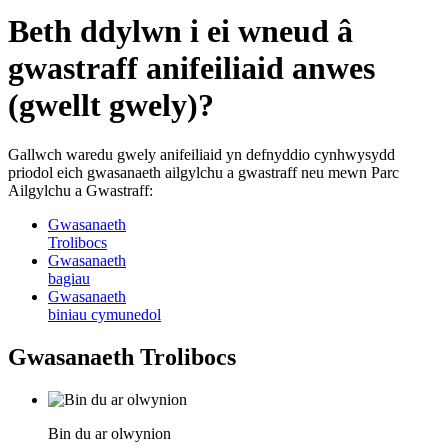
Beth ddylwn i ei wneud â
gwastraff anifeiliaid anwes
(gwellt gwely)?
Gallwch waredu gwely anifeiliaid yn defnyddio cynhwysydd
priodol eich gwasanaeth ailgylchu a gwastraff neu mewn Parc
Ailgylchu a Gwastraff:
Gwasanaeth
Trolibocs
Gwasanaeth
bagiau
Gwasanaeth
biniau cymunedol
Gwasanaeth Trolibocs
Bin du ar olwynion