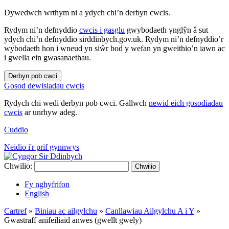
Dywedwch wrthym ni a ydych chi’n derbyn cwcis.
Rydym ni’n defnyddio
cwcis i gasglu
gwybodaeth ynglŷn â sut
ydych chi’n defnyddio sirddinbych.gov.uk. Rydym ni’n defnyddio’r
wybodaeth hon i wneud yn siŵr bod y wefan yn gweithio’n iawn ac
i gwella ein gwasanaethau.
Derbyn pob cwci
Gosod dewisiadau cwcis
Rydych chi wedi derbyn pob cwci. Gallwch
newid eich gosodiadau
cwcis
ar unrhyw adeg.
Cuddio
Neidio i'r prif gynnwys
Chwilio:
Chwilio
Fy nghyfrifon
English
Cartref
»
Biniau ac ailgylchu
»
Canllawiau Ailgylchu A i Y
»
Gwastraff anifeiliaid anwes (gwellt gwely)