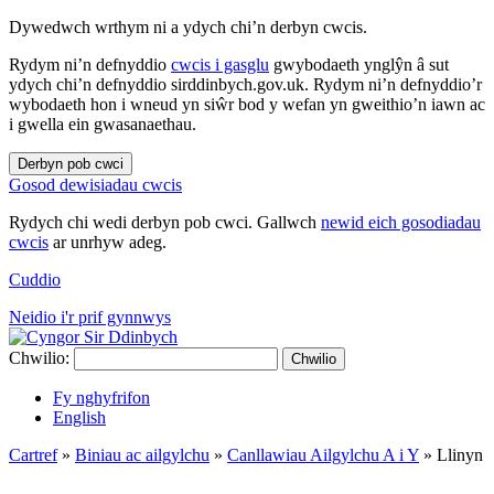
Dywedwch wrthym ni a ydych chi’n derbyn cwcis.
Rydym ni’n defnyddio
cwcis i gasglu
gwybodaeth ynglŷn â sut
ydych chi’n defnyddio sirddinbych.gov.uk. Rydym ni’n defnyddio’r
wybodaeth hon i wneud yn siŵr bod y wefan yn gweithio’n iawn ac
i gwella ein gwasanaethau.
Derbyn pob cwci
Gosod dewisiadau cwcis
Rydych chi wedi derbyn pob cwci. Gallwch
newid eich gosodiadau
cwcis
ar unrhyw adeg.
Cuddio
Neidio i'r prif gynnwys
Chwilio:
Chwilio
Fy nghyfrifon
English
Cartref
»
Biniau ac ailgylchu
»
Canllawiau Ailgylchu A i Y
»
Llinyn