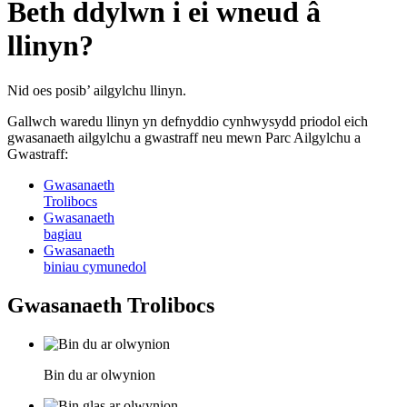
Beth ddylwn i ei wneud â
llinyn?
Nid oes posib’ ailgylchu llinyn.
Gallwch waredu llinyn yn defnyddio cynhwysydd priodol eich
gwasanaeth ailgylchu a gwastraff neu mewn Parc Ailgylchu a
Gwastraff:
Gwasanaeth
Trolibocs
Gwasanaeth
bagiau
Gwasanaeth
biniau cymunedol
Gwasanaeth Trolibocs
Bin du ar olwynion