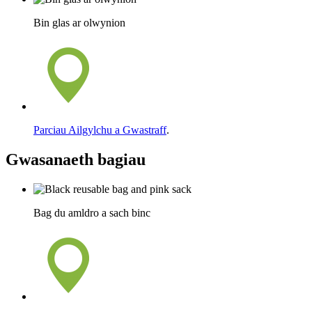
Bin glas ar olwynion
Parciau Ailgylchu a Gwastraff
.
Gwasanaeth bagiau
Bag du amldro a sach binc