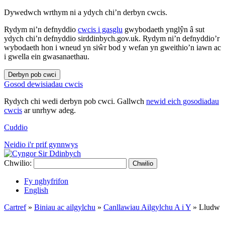
Dywedwch wrthym ni a ydych chi’n derbyn cwcis.
Rydym ni’n defnyddio
cwcis i gasglu
gwybodaeth ynglŷn â sut
ydych chi’n defnyddio sirddinbych.gov.uk. Rydym ni’n defnyddio’r
wybodaeth hon i wneud yn siŵr bod y wefan yn gweithio’n iawn ac
i gwella ein gwasanaethau.
Derbyn pob cwci
Gosod dewisiadau cwcis
Rydych chi wedi derbyn pob cwci. Gallwch
newid eich gosodiadau
cwcis
ar unrhyw adeg.
Cuddio
Neidio i'r prif gynnwys
Chwilio:
Chwilio
Fy nghyfrifon
English
Cartref
»
Biniau ac ailgylchu
»
Canllawiau Ailgylchu A i Y
»
Lludw