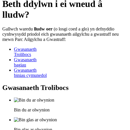
Beth ddylwn i ei wneud â
lludw?
Gallwch waredu
lludw oer
(o losgi coed a glo) yn defnyddio
cynhwysydd priodol eich gwasanaeth ailgylchu a gwastraff neu
mewn Parc Ailgylchu a Gwastraff:
Gwasanaeth
Trolibocs
Gwasanaeth
bagiau
Gwasanaeth
biniau cymunedol
Gwasanaeth Trolibocs
Bin du ar olwynion
Bin glas ar olwynion