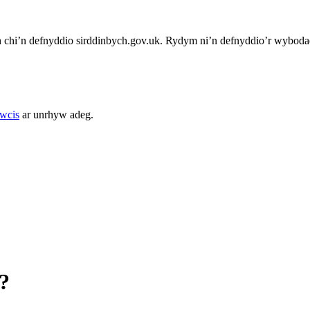
chi’n defnyddio sirddinbych.gov.uk. Rydym ni’n defnyddio’r wybodae
cwcis
ar unrhyw adeg.
?