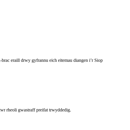
-brac eraill drwy gyfrannu eich eitemau diangen i’r Siop
r rheoli gwastraff preifat trwyddedig.