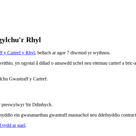
gylchu'r Rhyl
f y Cartref y Rhyl
, bellach ar agor 7 diwrnod yr wythnos.
thio, yn ogystal â dillad o ansawdd uchel neu eitemau cartref a bric-a
lchu Gwastraff y Cartref.
er preswylwyr Sir Ddinbych.
nyddio ein gwasanaethau gwastraff masnachol neu ddefnyddio contractw
sydd ar gael
.