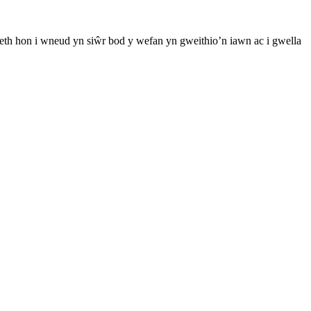
th hon i wneud yn siŵr bod y wefan yn gweithio’n iawn ac i gwella