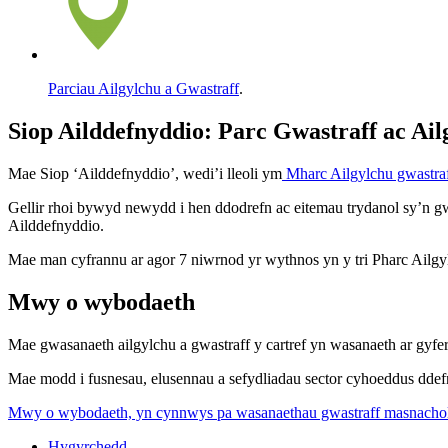
Parciau Ailgylchu a Gwastraff
.
Siop Ailddefnyddio: Parc Gwastraff ac Ail
Mae Siop ‘Ailddefnyddio’, wedi’i lleoli ym
Mharc Ailgylchu gwastraf
Gellir rhoi bywyd newydd i hen ddodrefn ac eitemau trydanol sy’n gwei
Ailddefnyddio.
Mae man cyfrannu ar agor 7 niwrnod yr wythnos yn y tri Pharc Ailgy
Mwy o wybodaeth
Mae gwasanaeth ailgylchu a gwastraff y cartref yn wasanaeth ar gyf
Mae modd i fusnesau, elusennau a sefydliadau sector cyhoeddus ddef
Mwy o wybodaeth, yn cynnwys pa wasanaethau gwastraff masnachol 
Hygyrchedd