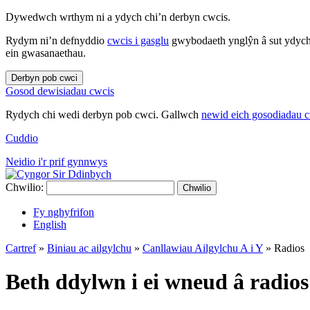
Dywedwch wrthym ni a ydych chi’n derbyn cwcis.
Rydym ni’n defnyddio
cwcis i gasglu
gwybodaeth ynglŷn â sut ydych 
ein gwasanaethau.
Derbyn pob cwci
Gosod dewisiadau cwcis
Rydych chi wedi derbyn pob cwci. Gallwch
newid eich gosodiadau 
Cuddio
Neidio i'r prif gynnwys
Chwilio:
Chwilio
Fy nghyfrifon
English
Cartref
»
Biniau ac ailgylchu
»
Canllawiau Ailgylchu A i Y
»
Radios
Beth ddylwn i ei wneud â radios