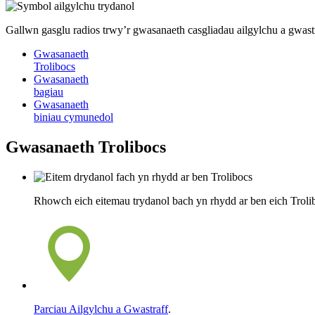
Gallwn gasglu radios trwy’r gwasanaeth casgliadau ailgylchu a gwast
Gwasanaeth
Trolibocs
Gwasanaeth
bagiau
Gwasanaeth
biniau cymunedol
Gwasanaeth Trolibocs
Rhowch eich eitemau trydanol bach yn rhydd ar ben eich Trolib
Parciau Ailgylchu a Gwastraff
.