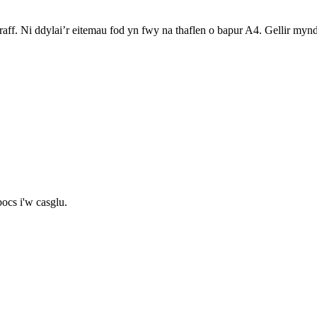
raff. Ni ddylai’r eitemau fod yn fwy na thaflen o bapur A4. Gellir my
ocs i'w casglu.