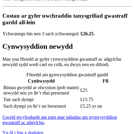
Costau ar gyfer uwchraddio tanysgrifiad gwastraff
gardd all-lein
Ychwanegu bin neu 3 sach ychwanegol:
£26.25
.
Cynwysyddion newydd
Mae yna ffioedd ar gyfer cynwysyddion gwastraff ac ailgylchu
newydd sydd wedi cael eu colli, eu dwyn neu eu difrodi.
Ffioedd am gynwysyddion gwastraff gardd
Cynhwysydd
Ffi
Biniau gwyrdd ar olwynion (pob maint)
£25
newydd neu yn lle’r rhai presennol
Tair sach dympi
£15.75
Sach dympi yn lle’r un bresennol
£5.25 yr un
Gweld gwybodaeth am pam mae taliadau am gynwysyddion
gwastraff ac ailgylchu
.
Yn ôl i frig y dudalen
.