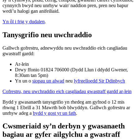
cynnyrch bwyd neu unrhyw wair/ naddion pren, pren neu bapur
wedi’u halogi gan anifeiliaid.
Yn ôl i frig y dudalen
.
Tanysgrifio neu uwchraddio
Gallwch gofrestru, adnewyddu neu uwchraddio eich casgliadau
gwastraff gardd:
Ar-lein
Drwy ffonio 01824 706000 (Dydd Llun i ddydd Gwener,
8:30am tan 5pm)
Yn un o
siopau un alwad
neu
lyfrgelloedd Sir Ddinbych
Cofrestru, neu uwchraddio eich casgliadau gwastraff gardd ar-lein
Bydd y gwasanaeth tanysgrifio yn rhedeg am gyfnod o 12 mis
rhwng 1 Ebrill a 31 Mawrth bob blwyddyn. Gallwch gofrestru ar
unrhyw adeg a
bydd y gost yr un fath
.
Cwsmeriaid sy’n derbyn y gwasanaeth
bagiau ar gyfer ailgylchu a gwastraff