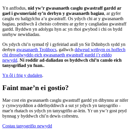
Yn anffodus,
nid yw’r gwasanaeth casglu gwastraff gardd ar
gael i gwsmeriaid sy’n derbyn y gwasanaeth bagiau
, ar gyfer
casglu eu hailgylchu a’u gwastraff. Os ydych chi ar y gwasanaeth
bagiau, peidiwch â cheisio cofrestru ar gyfer y casgliadau gwastraff
gardd. Byddwn yn adolygu hyn ac yn rhoi gwybod i chi os bydd
unrhyw newidiadau.
Os ydych chi’n symud tŷ i gyfeiriad arall yn Sir Ddinbych sydd yn
derbyn
gwasanaeth Trolibocs
, gallwch
ddweud wrthym os hoffech
chi drosglwyddo eich gwasanaeth gwastraff gardd i’r eiddo
newydd
.
Ni roddir ad-daliadau os byddwch chi’n canslo eich
tanysgrifiad yn fuan.
.
Yn ôl i frig y dudalen
.
Faint mae’n ei gostio?
Mae cost ein gwasanaeth casglu gwastraff gardd yn dibynnu ar nifer
y cynwysyddion a ddefnyddiwch a sut yr ydych yn tanysgrifio -
mae'n rhatach os ydych yn tanysgrifio ar-lein. Yr un yw’r gost pryd
bynnag y byddwch chi’n dewis cofrestru.
Costau tanysgrifio newydd