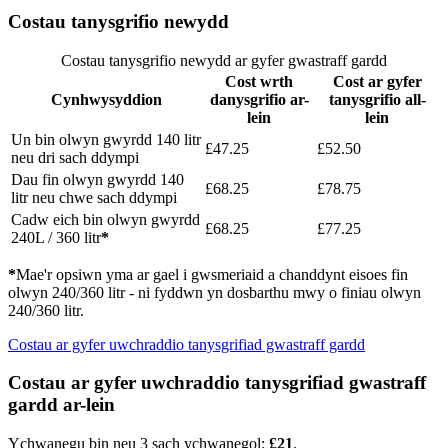
Costau tanysgrifio newydd
Costau tanysgrifio newydd ar gyfer gwastraff gardd
Cost wrth
Cost ar gyfer
Cynhwysyddion
danysgrifio ar-
tanysgrifio all-
lein
lein
Un bin olwyn gwyrdd 140 litr
£47.25
£52.50
neu dri sach ddympi
Dau fin olwyn gwyrdd 140
£68.25
£78.75
litr neu chwe sach ddympi
Cadw eich bin olwyn gwyrdd
£68.25
£77.25
240L / 360 litr
*
*
Mae'r opsiwn yma ar gael i gwsmeriaid a chanddynt eisoes fin
olwyn 240/360 litr - ni fyddwn yn dosbarthu mwy o finiau olwyn
240/360 litr.
Costau ar gyfer uwchraddio tanysgrifiad gwastraff gardd
Costau ar gyfer uwchraddio tanysgrifiad gwastraff
gardd ar-lein
Ychwanegu bin neu 3 sach ychwanegol:
£21
.