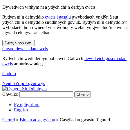
Dywedwch wrthym ni a ydych chi’n derbyn cwcis.
Rydym ni’n defnyddio
cwcis i gasglu
gwybodaeth ynglŷn â sut
ydych chi’n defnyddio sirddinbych.gov.uk. Rydym ni’n defnyddio’r
wybodaeth hon i wneud yn siŵr bod y wefan yn gweithio’n iawn ac
i gwella ein gwasanaethau.
Derbyn pob cwci
Gosod dewisiadau cwcis
Rydych chi wedi derbyn pob cwci. Gallwch
newid eich gosodiadau
cwcis
ar unrhyw adeg.
Cuddio
Neidio i'r prif gynnwys
Chwilio:
Chwilio
Fy nghyfrifon
English
Cartref
»
Biniau ac ailgylchu
»
Casgliadau gwastraff gardd