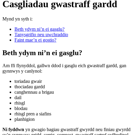
Casgliadau gwastraff gardd
Mynd yn syth i:
Beth ydym ni’n ei gasglu?
Tanysgrifio neu uwchraddio
Faint mae’n ei gostio?
Beth ydym ni’n ei gasglu?
Am ffi flynyddol, gallwn ddod i gasglu eich gwastraff gardd, gan
gynnwys y canlynol:
toriadau gwair
thociadau gardd
canghennau a brigau
dail
rhisgl
blodau
rhisgl pren a siafins
planhigion
Ni fyddwn
yn gwagio bagiau gwastraff gwyrdd neu finiau gwyrdd
sy’n cynnwys; pridd, cerrig, compost, gwastraff cartref cyffredinol,