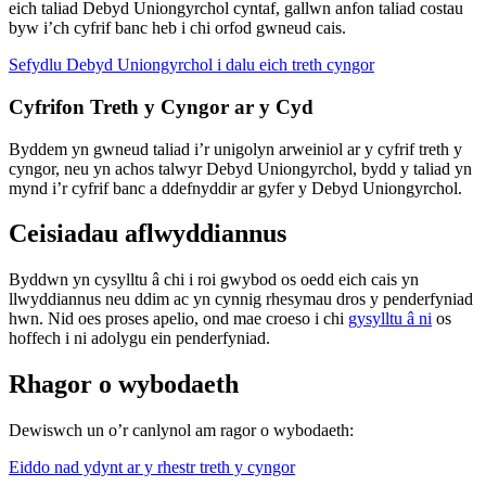
eich taliad Debyd Uniongyrchol cyntaf, gallwn anfon taliad costau
byw i’ch cyfrif banc heb i chi orfod gwneud cais.
Sefydlu Debyd Uniongyrchol i dalu eich treth cyngor
Cyfrifon Treth y Cyngor ar y Cyd
Byddem yn gwneud taliad i’r unigolyn arweiniol ar y cyfrif treth y
cyngor, neu yn achos talwyr Debyd Uniongyrchol, bydd y taliad yn
mynd i’r cyfrif banc a ddefnyddir ar gyfer y Debyd Uniongyrchol.
Ceisiadau aflwyddiannus
Byddwn yn cysylltu â chi i roi gwybod os oedd eich cais yn
llwyddiannus neu ddim ac yn cynnig rhesymau dros y penderfyniad
hwn. Nid oes proses apelio, ond mae croeso i chi
gysylltu â ni
os
hoffech i ni adolygu ein penderfyniad.
Rhagor o wybodaeth
Dewiswch un o’r canlynol am ragor o wybodaeth:
Eiddo nad ydynt ar y rhestr treth y cyngor