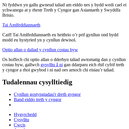
Ni fyddwn yn gallu gwneud taliad am eiddo nes y bydd wedi cael ei
ychwanegu at y rhestr Treth y Cyngor gan Asiantaeth y Swyddfa
Brisio.
Tai Amlfeddiannaeth
Caiff Tai Amlfeddiannaeth eu heithrio o’r prif gynllun ond bydd
modd eu hystyried yn y cynllun dewisol.
Optio allan o daliad y cynllun costau byw
Os hoffech chi optio allan o dderbyn taliad awtomatig dan y cynllun
costau byw, gallwch
gysylltu â ni
gan ddarparu eich rhif cyfrif treth
y cyngor a rhoi gwybod i ni nad oes arnoch chi eisiau’r taliad.
Tudalennau cysylltiedig
Cynllun gostyngiadau'r dreth gyngor
Band eiddo treth y cyngor
Hygyrchedd
Cysylltu
Cwcis