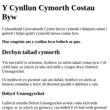
Y Cynllun Cymorth Costau
Byw
Cyhoeddodd Llywodraeth Cymru becyn cymorth i ddarparu taliad i
gartrefi i helpu gyda'r cynnydd mewn costau byw.
Mae ymgeisio am y cynllun hwn bellach ar gau.
Derbyn taliad cymorth
Ym mwyafrif yr achosion, byddwn yn anfon taliad costau byw i’ch
cyfrif banc os ydych yn talu eich treth y cyngor drwy Ddebyd
Uniongyrchol.
Os byddwch yn gwneud cais am daliad, byddwn yn anelu at
brosesu ceisiadau o fewn 28 diwrnod gwaith o dderbyn y cais.
Debyd Uniongyrchol
Gallwch sefydlu Debyd Uniongyrchol ar-lein i dalu eich treth
cyngor, ac os ydych yn gymwys, cyn belled â’ch bod wedi gwneud