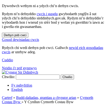
Dywedwch wrthym ni a ydych chi’n derbyn cwcis.
Rydym ni’n defnyddio
cwcis i gasglu
gwybodaeth ynglŷn â sut
ydych chi’n defnyddio sirddinbych.gov.uk. Rydym ni’n defnyddio’r
wybodaeth hon i wneud yn siŵr bod y wefan yn gweithio’n iawn ac
i gwella ein gwasanaethau.
Derbyn pob cwci
Gosod dewisiadau cwcis
Rydych chi wedi derbyn pob cwci. Gallwch
newid eich gosodiadau
cwcis
ar unrhyw adeg.
Cuddio
Neidio i'r prif gynnwys
Chwilio:
Chwilio
Fy nghyfrifon
English
Cartref
»
Budd-daliadau, grantiau a chyngor arian
»
Cymorth
Costau Byw
»
Y Cynllun Cymorth Costau Byw