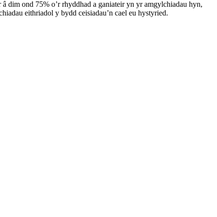
or â dim ond 75% o’r rhyddhad a ganiateir yn yr amgylchiadau hyn,
adau eithriadol y bydd ceisiadau’n cael eu hystyried.