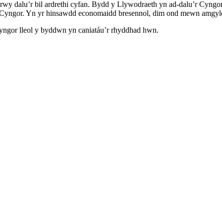
drwy dalu’r bil ardrethi cyfan. Bydd y Llywodraeth yn ad-dalu’r Cyng
th Cyngor. Yn yr hinsawdd economaidd bresennol, dim ond mewn amgylchi
y cyngor lleol y byddwn yn caniatáu’r rhyddhad hwn.