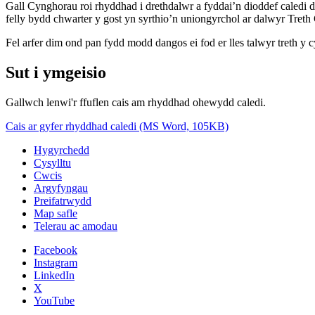
Gall Cynghorau roi rhyddhad i drethdalwr a fyddai’n dioddef caledi 
felly bydd chwarter y gost yn syrthio’n uniongyrchol ar dalwyr Tre
Fel arfer dim ond pan fydd modd dangos ei fod er lles talwyr treth 
Sut i ymgeisio
Gallwch lenwi'r ffuflen cais am rhyddhad ohewydd caledi.
Cais ar gyfer rhyddhad caledi (MS Word, 105KB)
Hygyrchedd
Cysylltu
Cwcis
Argyfyngau
Preifatrwydd
Map safle
Telerau ac amodau
Facebook
Instagram
LinkedIn
X
YouTube