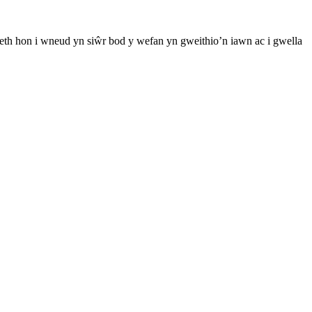
th hon i wneud yn siŵr bod y wefan yn gweithio’n iawn ac i gwella