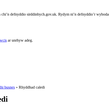
chi’n defnyddio sirddinbych.gov.uk. Rydym ni’n defnyddio’r wybodae
cwcis
ar unrhyw adeg.
thi busnes
»
Rhyddhad caledi
edi