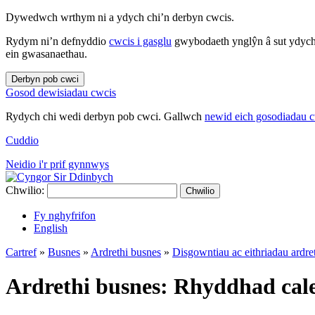
Dywedwch wrthym ni a ydych chi’n derbyn cwcis.
Rydym ni’n defnyddio
cwcis i gasglu
gwybodaeth ynglŷn â sut ydych 
ein gwasanaethau.
Derbyn pob cwci
Gosod dewisiadau cwcis
Rydych chi wedi derbyn pob cwci. Gallwch
newid eich gosodiadau 
Cuddio
Neidio i'r prif gynnwys
Chwilio:
Chwilio
Fy nghyfrifon
English
Cartref
»
Busnes
»
Ardrethi busnes
»
Disgowntiau ac eithriadau ardre
Ardrethi busnes: Rhyddhad cal