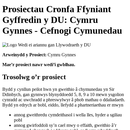
Prosiectau Cronfa Ffyniant
Gyffredin y DU: Cymru
Gynnes - Cefnogi Cymunedau
Arweinydd y Prosiect:
Cymru Gynnes
Mae’r prosiect nawr wedi’i gwblhau.
Trosolwg o’r prosiect
Bydd y cynllun peilot hwn yn gweithio â chymunedau yn Sir
Ddinbych, gan gynnwys blynyddoedd 5, 8, 9 a 10 mewn ysgolion
cynradd ac uwchradd a phreswylwyr â phob mathau o ddaliadaeth.
Bydd yn edrych ar bobl, eiddo, llefydd a phartneriaethau er mwyn
annog gweithredu cymdeithasol i wella lles, hyder a sgiliau
pobl
annog gwirfoddoli sy’n cael mwy o effaith, gweithio â’r