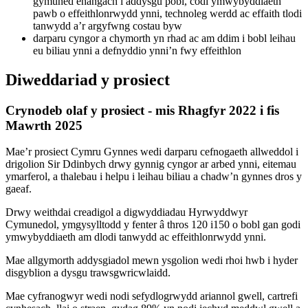
gymuned ehangach i addysgu pobl, codi ymwybyddiaeth
pawb o effeithlonrwydd ynni, technoleg werdd ac effaith tlodi
tanwydd a’r argyfwng costau byw
darparu cyngor a chymorth yn rhad ac am ddim i bobl leihau
eu biliau ynni a defnyddio ynni’n fwy effeithlon
Diweddariad y prosiect
Crynodeb olaf y prosiect - mis Rhagfyr 2022 i fis
Mawrth 2025
Mae’r prosiect Cymru Gynnes wedi darparu cefnogaeth allweddol i
drigolion Sir Ddinbych drwy gynnig cyngor ar arbed ynni, eitemau
ymarferol, a thalebau i helpu i leihau biliau a chadw’n gynnes dros y
gaeaf.
Drwy weithdai creadigol a digwyddiadau Hyrwyddwyr
Cymunedol, ymgysylltodd y fenter â thros 120 i150 o bobl gan godi
ymwybyddiaeth am dlodi tanwydd ac effeithlonrwydd ynni.
Mae allgymorth addysgiadol mewn ysgolion wedi rhoi hwb i hyder
disgyblion a dysgu trawsgwricwlaidd.
Mae cyfranogwyr wedi nodi sefydlogrwydd ariannol gwell, cartrefi