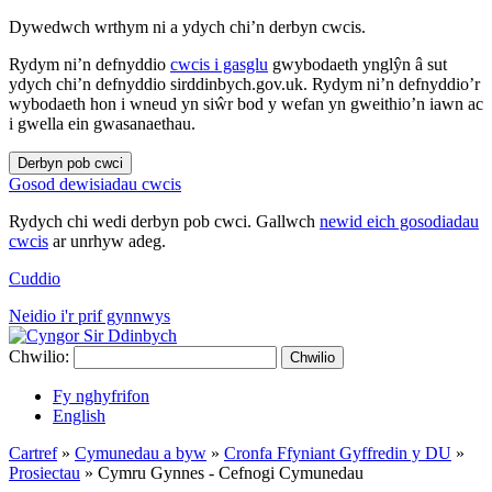
Dywedwch wrthym ni a ydych chi’n derbyn cwcis.
Rydym ni’n defnyddio
cwcis i gasglu
gwybodaeth ynglŷn â sut
ydych chi’n defnyddio sirddinbych.gov.uk. Rydym ni’n defnyddio’r
wybodaeth hon i wneud yn siŵr bod y wefan yn gweithio’n iawn ac
i gwella ein gwasanaethau.
Derbyn pob cwci
Gosod dewisiadau cwcis
Rydych chi wedi derbyn pob cwci. Gallwch
newid eich gosodiadau
cwcis
ar unrhyw adeg.
Cuddio
Neidio i'r prif gynnwys
Chwilio:
Chwilio
Fy nghyfrifon
English
Cartref
»
Cymunedau a byw
»
Cronfa Ffyniant Gyffredin y DU
»
Prosiectau
»
Cymru Gynnes - Cefnogi Cymunedau