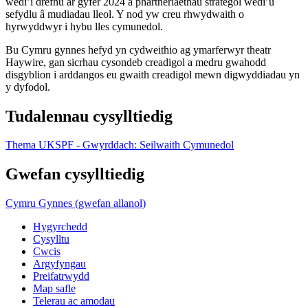
wedi’i drefnu ar gyfer 2024 a phartneriaethau strategol wedi’u
sefydlu â mudiadau lleol. Y nod yw creu rhwydwaith o
hyrwyddwyr i hybu lles cymunedol.
Bu Cymru gynnes hefyd yn cydweithio ag ymarferwyr theatr
Haywire, gan sicrhau cysondeb creadigol a medru gwahodd
disgyblion i arddangos eu gwaith creadigol mewn digwyddiadau yn
y dyfodol.
Tudalennau cysylltiedig
Thema UKSPF - Gwyrddach: Seilwaith Cymunedol
Gwefan cysylltiedig
Cymru Gynnes (gwefan allanol)
Hygyrchedd
Cysylltu
Cwcis
Argyfyngau
Preifatrwydd
Map safle
Telerau ac amodau