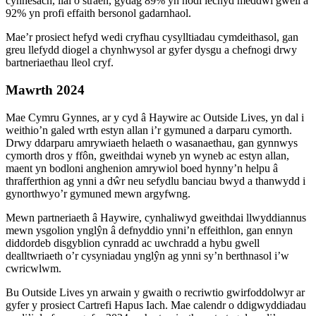
cynhesach, llai o straen, gydag 89% yn nodi iechyd meddwl gwell a
92% yn profi effaith bersonol gadarnhaol.
Mae’r prosiect hefyd wedi cryfhau cysylltiadau cymdeithasol, gan
greu llefydd diogel a chynhwysol ar gyfer dysgu a chefnogi drwy
bartneriaethau lleol cryf.
Mawrth 2024
Mae Cymru Gynnes, ar y cyd â Haywire ac Outside Lives, yn dal i
weithio’n galed wrth estyn allan i’r gymuned a darparu cymorth.
Drwy ddarparu amrywiaeth helaeth o wasanaethau, gan gynnwys
cymorth dros y ffôn, gweithdai wyneb yn wyneb ac estyn allan,
maent yn bodloni anghenion amrywiol boed hynny’n helpu â
thrafferthion ag ynni a dŵr neu sefydlu banciau bwyd a thanwydd i
gynorthwyo’r gymuned mewn argyfwng.
Mewn partneriaeth â Haywire, cynhaliwyd gweithdai llwyddiannus
mewn ysgolion ynglŷn â defnyddio ynni’n effeithlon, gan ennyn
diddordeb disgyblion cynradd ac uwchradd a hybu gwell
dealltwriaeth o’r cysyniadau ynglŷn ag ynni sy’n berthnasol i’w
cwricwlwm.
Bu Outside Lives yn arwain y gwaith o recriwtio gwirfoddolwyr ar
gyfer y prosiect Cartrefi Hapus Iach. Mae calendr o ddigwyddiadau