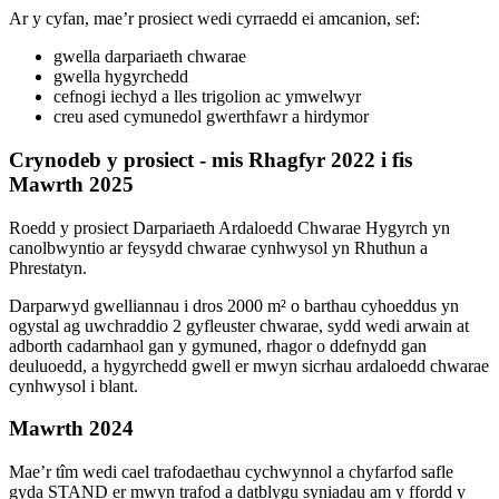
Ar y cyfan, mae’r prosiect wedi cyrraedd ei amcanion, sef:
gwella darpariaeth chwarae
gwella hygyrchedd
cefnogi iechyd a lles trigolion ac ymwelwyr
creu ased cymunedol gwerthfawr a hirdymor
Crynodeb y prosiect - mis Rhagfyr 2022 i fis
Mawrth 2025
Roedd y prosiect Darpariaeth Ardaloedd Chwarae Hygyrch yn
canolbwyntio ar feysydd chwarae cynhwysol yn Rhuthun a
Phrestatyn.
Darparwyd gwelliannau i dros 2000 m² o barthau cyhoeddus yn
ogystal ag uwchraddio 2 gyfleuster chwarae, sydd wedi arwain at
adborth cadarnhaol gan y gymuned, rhagor o ddefnydd gan
deuluoedd, a hygyrchedd gwell er mwyn sicrhau ardaloedd chwarae
cynhwysol i blant.
Mawrth 2024
Mae’r tîm wedi cael trafodaethau cychwynnol a chyfarfod safle
gyda STAND er mwyn trafod a datblygu syniadau am y ffordd y