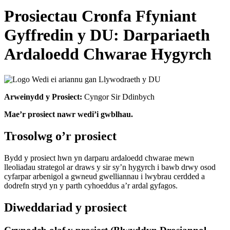
Prosiectau Cronfa Ffyniant
Gyffredin y DU: Darpariaeth
Ardaloedd Chwarae Hygyrch
Arweinydd y Prosiect:
Cyngor Sir Ddinbych
Mae’r prosiect nawr wedi’i gwblhau.
Trosolwg o’r prosiect
Bydd y prosiect hwn yn darparu ardaloedd chwarae mewn
lleoliadau strategol ar draws y sir sy’n hygyrch i bawb drwy osod
cyfarpar arbenigol a gwneud gwelliannau i lwybrau cerdded a
dodrefn stryd yn y parth cyhoeddus a’r ardal gyfagos.
Diweddariad y prosiect