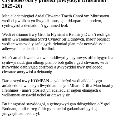
Crynodeb olaf y prosiect (Blwyddyn Drosiannol
2025–26)
Mae ailddatblygiad Ardal Chwarae Traeth Canol ym Mhrestatyn
wedi ei gwblhau yn llwyddiannus, gan ddarparu lle modern,
cynhwysol a deniadol i’r gymuned leol.
Wedi ei ariannu trwy Gronfa Ffyniant a Rennir y DU a’i reoli gan
adran Gwasanaethau Stryd Cyngor Sir Ddinbych, mae’r prosiect
wedi trawsnewid y safle gyda dyluniad glan môr newydd sy’n
adlewyrchu ei leoliad arfordirol.
Mae’r ardal chwarae a uwchraddiwyd yn cynnwys offer hygyrch a
synhwyraidd, gan alluogi plant o bob gallu i gyd-chwarae, wrth
hyrwyddo datblygiad corfforol a gwybyddol trwy gyfleoedd
chwarae amrywiol a deinamig.
Darparwyd trwy KOMPAN - sydd hefyd wedi ailddatblygu
ardaloedd chwarae yn llwyddiannus ym Mharc Drift a Marchnad y
Frenhines - mae’r prosiect yn adeiladu ar raglen ehangach o
welliannau ansawdd uchel ar draws y sir.
Bu i’r agoriad swyddogol, a gefnogwyd gan ddisgyblion o Ysgol
Bodnant, nodi carreg filltir gymunedol gadarnhaol gydag
ymgysylltiad lleol cryf.