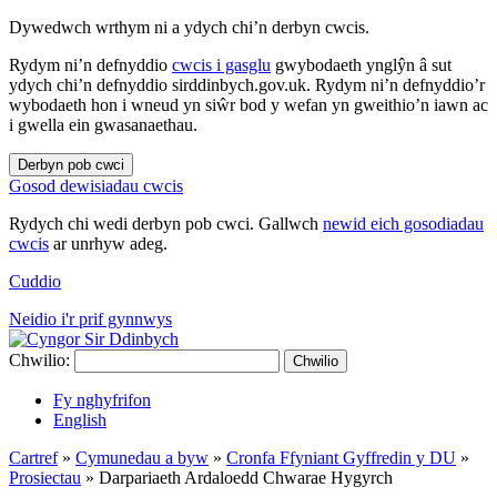
Dywedwch wrthym ni a ydych chi’n derbyn cwcis.
Rydym ni’n defnyddio
cwcis i gasglu
gwybodaeth ynglŷn â sut
ydych chi’n defnyddio sirddinbych.gov.uk. Rydym ni’n defnyddio’r
wybodaeth hon i wneud yn siŵr bod y wefan yn gweithio’n iawn ac
i gwella ein gwasanaethau.
Derbyn pob cwci
Gosod dewisiadau cwcis
Rydych chi wedi derbyn pob cwci. Gallwch
newid eich gosodiadau
cwcis
ar unrhyw adeg.
Cuddio
Neidio i'r prif gynnwys
Chwilio:
Chwilio
Fy nghyfrifon
English
Cartref
»
Cymunedau a byw
»
Cronfa Ffyniant Gyffredin y DU
»
Prosiectau
»
Darpariaeth Ardaloedd Chwarae Hygyrch