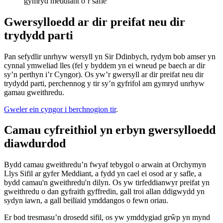
gymryd meddiant o’r safle
Gwersylloedd ar dir preifat neu dir
trydydd parti
Pan sefydlir unrhyw wersyll yn Sir Ddinbych, rydym bob amser yn
cynnal ymweliad lles (fel y byddem yn ei wneud pe baech ar dir
sy’n perthyn i’r Cyngor). Os yw’r gwersyll ar dir preifat neu dir
trydydd parti, perchennog y tir sy’n gyfrifol am gymryd unrhyw
gamau gweithredu.
Gweler ein cyngor i berchnogion tir
.
Camau cyfreithiol yn erbyn gwersylloedd
diawdurdod
Bydd camau gweithredu’n fwyaf tebygol o arwain at Orchymyn
Llys Sifil ar gyfer Meddiant, a fydd yn cael ei osod ar y safle, a
bydd camau'n gweithredu'n dilyn. Os yw tirfeddianwyr preifat yn
gweithredu o dan gyfraith gyffredin, gall troi allan ddigwydd yn
sydyn iawn, a gall beilïaid ymddangos o fewn oriau.
Er bod tresmasu’n drosedd sifil, os yw ymddygiad grŵp yn mynd