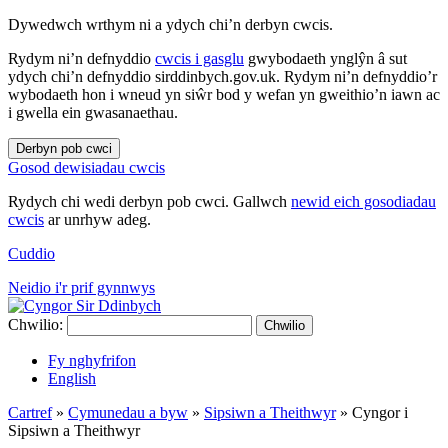
Dywedwch wrthym ni a ydych chi’n derbyn cwcis.
Rydym ni’n defnyddio
cwcis i gasglu
gwybodaeth ynglŷn â sut
ydych chi’n defnyddio sirddinbych.gov.uk. Rydym ni’n defnyddio’r
wybodaeth hon i wneud yn siŵr bod y wefan yn gweithio’n iawn ac
i gwella ein gwasanaethau.
Derbyn pob cwci
Gosod dewisiadau cwcis
Rydych chi wedi derbyn pob cwci. Gallwch
newid eich gosodiadau
cwcis
ar unrhyw adeg.
Cuddio
Neidio i'r prif gynnwys
Chwilio:
Chwilio
Fy nghyfrifon
English
Cartref
»
Cymunedau a byw
»
Sipsiwn a Theithwyr
»
Cyngor i
Sipsiwn a Theithwyr