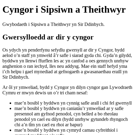
Cyngor i Sipsiwn a Theithwyr
Gwybodaeth i Sipsiwn a Theithwyr yn Sir Ddinbych.
Gwersylloedd ar dir y cyngor
Os ydych yn penderfynu sefydlu gwersyll ar dir y Cyngor, bydd
aelod o’n staff yn ymweld â’r safle i siarad gyda chi. Gyda’n gilydd,
byddwn yn llenwi ffurflen les ac yn canfod a oes gennych unrhyw
anghenion o ran iechyd, lles neu addysg. Mae ein staff hefyd yma
i’ch helpu i gael mynediad at gefnogaeth a gwasanaethau eraill yn
Sir Ddinbych.
Ar ôl yr ymweliad, bydd y Cyngor yn dilyn cyngor gan Lywodraeth
Cymru er mwyn dewis un o’r tri cham nesaf:
mae’n bosibl y byddwn yn cynnig safle arall i chi fel gwersyll
mae’n bosibl y byddwn yn caniatáu’r ymweliad ar y safle
presennol am gyfnod penodol, cyn belled a bo rheolau
penodol yn cael eu dilyn (bydd unrhyw gytundeb rhyngoch
chi a’n tîm yn cael eu rhoi ar bapur)
mae’n bosibl y byddwn yn cymryd camau cyfreithiol i