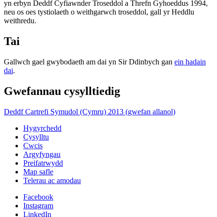
yn erbyn Deddf Cyfiawnder Troseddol a Threfn Gyhoeddus 1994,
neu os oes tystiolaeth o weithgarwch troseddol, gall yr Heddlu
weithredu.
Tai
Gallwch gael gwybodaeth am dai yn Sir Ddinbych gan
ein hadain
dai
.
Gwefannau cysylltiedig
Deddf Cartrefi Symudol (Cymru) 2013 (gwefan allanol)
Hygyrchedd
Cysylltu
Cwcis
Argyfyngau
Preifatrwydd
Map safle
Telerau ac amodau
Facebook
Instagram
LinkedIn