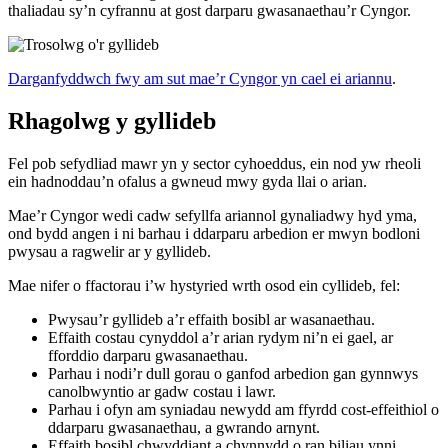
thaliadau sy’n cyfrannu at gost darparu gwasanaethau’r Cyngor.
Darganfyddwch fwy am sut mae’r Cyngor yn cael ei ariannu
.
Rhagolwg y gyllideb
Fel pob sefydliad mawr yn y sector cyhoeddus, ein nod yw rheoli
ein hadnoddau’n ofalus a gwneud mwy gyda llai o arian.
Mae’r Cyngor wedi cadw sefyllfa ariannol gynaliadwy hyd yma,
ond bydd angen i ni barhau i ddarparu arbedion er mwyn bodloni
pwysau a ragwelir ar y gyllideb.
Mae nifer o ffactorau i’w hystyried wrth osod ein cyllideb, fel:
Pwysau’r gyllideb a’r effaith bosibl ar wasanaethau.
Effaith costau cynyddol a’r arian rydym ni’n ei gael, ar
fforddio darparu gwasanaethau.
Parhau i nodi’r dull gorau o ganfod arbedion gan gynnwys
canolbwyntio ar gadw costau i lawr.
Parhau i ofyn am syniadau newydd am ffyrdd cost-effeithiol o
ddarparu gwasanaethau, a gwrando arnynt.
Effaith bosibl chwyddiant a chynnydd o ran biliau ynni.