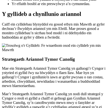
Yr effaith bosibl ar ein preswylwyr a’n cymunedau.
Y gyllideb a chynllunio ariannol
Caiff ein cyllidebau blynyddol eu gosod erbyn mis Mawrth ar gyfer
dechrau’r flwyddyn ariannol ym mis Ebrill. Mae proses gosod a
monitro cyllidebau’n sicrhau bod modd i ni ddefnyddio ein
hadnoddau ar gyfer y diben a fwriedir.
Strategaeth Ariannol Tymor Canolig
Mae ein Strategaeth Ariannol Tymor Canolig yn galluogi’r Cyngor i
ystyried ei gyllid fwy na blwyddyn o flaen llaw. Mae hyn yn
galluogi’r Cyngor i gynllunio'n iawn ar gyfer pwysau o ran costau,
arbedion, chwyddiant, newidiadau i wasanaethau a buddsoddiad
mewn blaenoriaethau.
Mae’r Strategaeth Ariannol Tymor Canolig yn nodi dull strategol y
Cyngor o reoli ei gyllid a chaiff ei gefnogi gan Gynllun Ariannol
Tymor Canolig, sy’n canolbwyntio mewn mwy o fanylder ar
sefyllfa’r gyllideb a ragwelir a’r cyfrifiadau ariannol ategol sy’n ei