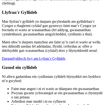
chefnogi.
Llyfrau'r Gyllideb
Mae llyfrau’r gyllideb yn darparu gwybodaeth am gyllidebau’r
Cyngor a rhaglenni cyfalaf gan gynnwys faint mae’r Cyngor yn
bwriadu ei wario ar wasanaethau (fel addysg, gwasanaethau
cymdeithasol, gwasanaethau amgylcheddol, cynllunio a thai).
Maen nhw’n darparu manylion am faint sy’n cael ei wario ar wella
neu ddisodli asedau fel adeiladau, ffyrdd, cerbydau ac offer a
ddefnyddir gan wasanaethau (cyfalaf) dros y blynyddoedd nesaf.
Darganfyddwch fwy am Lyfrau’r Gyllideb
.
Gosod ein cyllideb
Ni allwn gadarnhau ein cynlluniau cyllideb blynyddol nes byddwn
ni’n gwybod:
Faint mae angen i ni ei wario ar ddarparu ein gwasanaethau
Pwysau gwario ychwanegol ar ein gwasanaethau a chynnydd
o ran prisiau
Arbedion mae modd i ni eu cyflawni