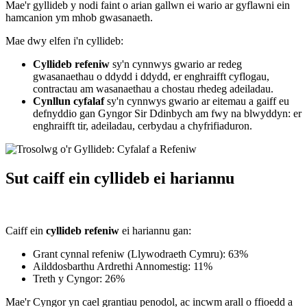
Mae'r gyllideb y nodi faint o arian gallwn ei wario ar gyflawni ein
hamcanion ym mhob gwasanaeth.
Mae dwy elfen i'n cyllideb:
Cyllideb refeniw
sy'n cynnwys gwario ar redeg
gwasanaethau o ddydd i ddydd, er enghraifft cyflogau,
contractau am wasanaethau a chostau rhedeg adeiladau.
Cynllun cyfalaf
sy'n cynnwys gwario ar eitemau a gaiff eu
defnyddio gan Gyngor Sir Ddinbych am fwy na blwyddyn: er
enghraifft tir, adeiladau, cerbydau a chyfrifiaduron.
Sut caiff ein cyllideb ei hariannu
Caiff ein
cyllideb refeniw
ei hariannu gan:
Grant cynnal refeniw (Llywodraeth Cymru): 63%
Ailddosbarthu Ardrethi Annomestig: 11%
Treth y Cyngor: 26%
Mae'r Cyngor yn cael grantiau penodol, ac incwm arall o ffioedd a