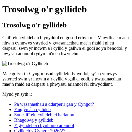
Trosolwg o'r gyllideb
Trosolwg o'r gyllideb
Caiff ein cyllidebau blynyddol eu gosod erbyn mis Mawrth ac maen
nhw'n cynnwys ystyried y gwasanaethau mae'n rhaid i ni eu
darparu, swm yr incwm a'r cyllid y gallwn ei godi ac yn benodol, y
pwysau ariannol rydym ni'n eu hwynebu.
Mae gofyn i’r Cyngor osod cyllideb flynyddol, sy’n cynnwys
ystyried swm yr incwm a’r cyllid y gall ei godi, y gwasanaethau
mae’n rhaid eu darparu a phwysau ariannol fel chwyddiant.
Mynd yn syth i:
Pa wasanaethau a ddarperir gan y Cyngor?
Ynglŷn â'n cyllideb
Sut caiff ein cyllideb ei hariannu
Rhagolwg y gyllideb
Y gyllideb a chynllunio ariannol
Cyllideb y Cyngor 2026/27