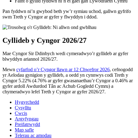
Faint o gyllid fyddwn ni’n ei gael gan Lywodraeth Cymru
Pan fyddwn ni’n gwybod beth yw’r symiau uchod, gallwn gyfrifo
swm Treth y Cyngor ar gyfer y flwyddyn i ddod.
Cyllideb y Cyngor 2026/27
Mae Cyngor Sir Ddinbych wedi cymeradwyo’r gyllideb ar gyfer
blwyddyn ariannol 2026/27.
Mewn
cyfarfod o’r Cyngor llawn ar 12 Chwefror 2026
, cefnogodd
yr Aelodau gynigion y gyllideb, a oedd yn cynnwys codi Treth y
Cyngor 5.22% (4.76% ar gyfer gwasanaethau’r Cyngor a 0.46% ar
gyfer ardoll Awdurdod Tân ac Achub Gogledd Cymru) a
chymeradwyo lefel Treth y Cyngor ar gyfer 2026/27.
Hygyrchedd
Cysylltu
Cwcis
Argyfyngau
Preifatrwydd
Map safle
Telerau ac amodau