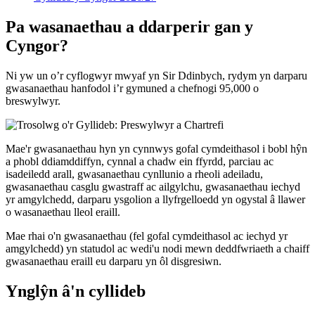
Pa wasanaethau a ddarperir gan y
Cyngor?
Ni yw un o’r cyflogwyr mwyaf yn Sir Ddinbych, rydym yn darparu
gwasanaethau hanfodol i’r gymuned a chefnogi 95,000 o
breswylwyr.
Mae'r gwasanaethau hyn yn cynnwys gofal cymdeithasol i bobl hŷn
a phobl ddiamddiffyn, cynnal a chadw ein ffyrdd, parciau ac
isadeiledd arall, gwasanaethau cynllunio a rheoli adeiladu,
gwasanaethau casglu gwastraff ac ailgylchu, gwasanaethau iechyd
yr amgylchedd, darparu ysgolion a llyfrgelloedd yn ogystal â llawer
o wasanaethau lleol eraill.
Mae rhai o'n gwasanaethau (fel gofal cymdeithasol ac iechyd yr
amgylchedd) yn statudol ac wedi'u nodi mewn deddfwriaeth a chaiff
gwasanaethau eraill eu darparu yn ôl disgresiwn.
Ynglŷn â'n cyllideb