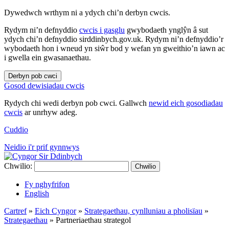
Dywedwch wrthym ni a ydych chi’n derbyn cwcis.
Rydym ni’n defnyddio
cwcis i gasglu
gwybodaeth ynglŷn â sut
ydych chi’n defnyddio sirddinbych.gov.uk. Rydym ni’n defnyddio’r
wybodaeth hon i wneud yn siŵr bod y wefan yn gweithio’n iawn ac
i gwella ein gwasanaethau.
Derbyn pob cwci
Gosod dewisiadau cwcis
Rydych chi wedi derbyn pob cwci. Gallwch
newid eich gosodiadau
cwcis
ar unrhyw adeg.
Cuddio
Neidio i'r prif gynnwys
Chwilio:
Chwilio
Fy nghyfrifon
English
Cartref
»
Eich Cyngor
»
Strategaethau, cynlluniau a pholisïau
»
Strategaethau
»
Partneriaethau strategol