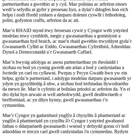
partneriaethau a gweithio ar y cyd. Mae polisïau ac arferion eisoes
wedi’u sefydlu ar gyfer y prosesau hyn, a dylai’r ddogfen hon eich
helpu i nodi ffordd ymlaen a darparu dolenni cyswllt i fethodoleg,
polisi, gofynion craffu, arferion da ac ati.
Mae’n RHAID mynd trwy brosesau cywir y Cyngor wrth ystyried
modelau mwy cymhleth, megis y gwasanaethau a gomisiynir a
gwasanaethau hyd braich, ac mae'n rhaid gweithio trwyddynt gyda’r
Gwasanaeth Cyllid ac Eiddo, Gwasanaethau Cyfreithiol, Adnoddau
Dynol a Democrataidd a’r Gwasanaeth Caffael.
Mae’n bwysig adolygu ac asesu partneriaethau yn rheolaidd i
sicrhau eu bod yn cynnig gwerth am arian a bod y canlyniadau a
fwriedir yn cael eu cyflawni. Pwrpas y Pecyn Gwaith hwn yw ein
helpu, gyda’n partneriaid, i adolygu modelau darparu gwasanaeth yr
ydym yn gysylltiedig â nhw, a sicrhau bod trefniadau llywodraethu
da mewn lle. Mae’n cyfeirio at bolisïau priodol ac arferion da. Yn ei
dro dylai hyn arwain at well atebolrwydd, gwell dealltwriaeth o
berfformiad, ac yn dilyn hynny, gwell gwasanaethau i’n
cymunedau.
Mae’r Cyngor yn gadarnhaol ynglŷn â chysylltu â phartneriaid ac
ynglŷn â phartneriaid yn cysylltu â'r Cyngor i ystyried gwahanol
fathau o ddarpariaeth gwasanaeth i wneud y defnydd gorau o'r holl
adnoddau er mwyn cael gwell canlyniadau i'n cymunedau. Rydym