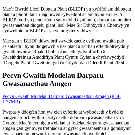
Mae’r Bwrdd Lleol Diogelu Plant (BLlDP) yn gyfrifol am ddiogelu
plant a phobl ifanc rhag niwed sylweddol ac am hybu eu lles. Y
BLlDP fydd yn penderfynu sut y dylid cynllunio, darparu a monitro
gwasanaethau diogelu plant lleol. Mae Sir Ddinbych a Chonwy yn
cydweithio ar BLlDP ar y cyd ar gyfer y ddwy sir.
Mae gan y BLlDP ddwy brif swyddogaeth: cydlynu gwaith pob
asiantaeth i hybu diogelwch a lles plant a sicrhau effeithiolrwydd y
gwaith hwnnw. Rhaid i bob asiantaeth gydymffurfio â
Gweithdrefnau Amddiffyn Plant Cymru Gyfan a chyfarwyddyd
‘Diogelu Plant: Gweithio gyda'n Gilydd dan Ddeddf Plant 2004’.
Pecyn Gwaith Modelau Darparu
Gwasanaethau Amgen
Pecyn Gwaith Modelau Darparu Gwasanaethau Amgen (PDF,
1.37MB)
Pwrpas y ddogfen hon yw eich cyfeirio at wybodaeth y bydd ei
hangen arnoch wrth roi ystyriaeth i ddarparu gwasanaethau yn y
Cyngor. Mae’n cynnig arweiniad ar fodelau darparu gwasanaethau
amgen gan gynnwys trefniadau ar gyfer gwasanaethau a gomisiynir,
gwasanaethau mewnol, darparu gwasanaeth hyd braich,