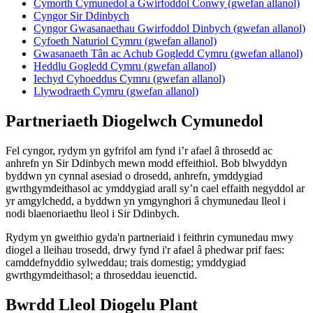
Cymorth Cymunedol a Gwirfoddol Conwy (gwefan allanol)
Cyngor Sir Ddinbych
Cyngor Gwasanaethau Gwirfoddol Dinbych (gwefan allanol)
Cyfoeth Naturiol Cymru (gwefan allanol)
Gwasanaeth Tân ac Achub Gogledd Cymru (gwefan allanol)
Heddlu Gogledd Cymru (gwefan allanol)
Iechyd Cyhoeddus Cymru (gwefan allanol)
Llywodraeth Cymru (gwefan allanol)
Partneriaeth Diogelwch Cymunedol
Fel cyngor, rydym yn gyfrifol am fynd i’r afael â throsedd ac
anhrefn yn Sir Ddinbych mewn modd effeithiol. Bob blwyddyn
byddwn yn cynnal asesiad o drosedd, anhrefn, ymddygiad
gwrthgymdeithasol ac ymddygiad arall sy’n cael effaith negyddol ar
yr amgylchedd, a byddwn yn ymgynghori â chymunedau lleol i
nodi blaenoriaethu lleol i Sir Ddinbych.
Rydym yn gweithio gyda'n partneriaid i feithrin cymunedau mwy
diogel a lleihau trosedd, drwy fynd i'r afael â phedwar prif faes:
camddefnyddio sylweddau; trais domestig; ymddygiad
gwrthgymdeithasol; a throseddau ieuenctid.
Bwrdd Lleol Diogelu Plant