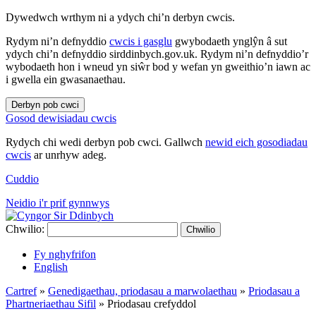
Dywedwch wrthym ni a ydych chi’n derbyn cwcis.
Rydym ni’n defnyddio
cwcis i gasglu
gwybodaeth ynglŷn â sut
ydych chi’n defnyddio sirddinbych.gov.uk. Rydym ni’n defnyddio’r
wybodaeth hon i wneud yn siŵr bod y wefan yn gweithio’n iawn ac
i gwella ein gwasanaethau.
Derbyn pob cwci
Gosod dewisiadau cwcis
Rydych chi wedi derbyn pob cwci. Gallwch
newid eich gosodiadau
cwcis
ar unrhyw adeg.
Cuddio
Neidio i'r prif gynnwys
Chwilio:
Chwilio
Fy nghyfrifon
English
Cartref
»
Genedigaethau, priodasau a marwolaethau
»
Priodasau a
Phartneriaethau Sifil
»
Priodasau crefyddol