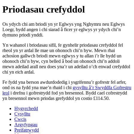
Priodasau crefyddol
Os ydych chi am briodi yn yr Eglwys yng Nghymru neu Eglwys
Loegr, bydd angen i chi siarad â ficer yr eglwys yr ydych chi’n
dymuno priodi ynddi.
Yn wahanol i briodasau sifil, fe gynhelir priodasau crefyddol fel
rheol yn yr ardal lle mae un ohonoch chi’n byw. Mewn rhai
achosion gallwch briodi mewn eglwys y tu allan i’r lle bydd un
ohonoch chi’n byw, cyn belled â bod un ohonoch chi’n addoli
mewn adeilad arall neu does yna’r un adeilad o’ch enwad crefyddol
chi yn eich ardal.
Fe fydd yna berson awdurdodedig i ysgrifennu’r gofrestr fel arfer,
ond os na fydd yna mae’n rhaid i chi
gysylltu â’r Swyddfa Gofrestru
leol
i drefnu i gofrestrydd fod yn bresennol. Bydd cael cofrestrydd
yn bresennol mewn priodas grefyddol yn costio £114.50.
Hygyrchedd
Cysylltu
Cwcis
Argyfyngau
Preifatrwydd