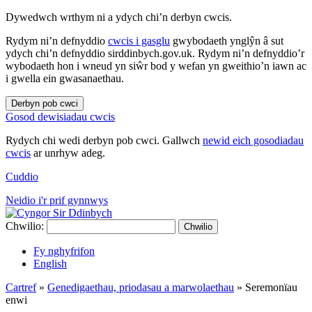
Dywedwch wrthym ni a ydych chi’n derbyn cwcis.
Rydym ni’n defnyddio
cwcis i gasglu
gwybodaeth ynglŷn â sut
ydych chi’n defnyddio sirddinbych.gov.uk. Rydym ni’n defnyddio’r
wybodaeth hon i wneud yn siŵr bod y wefan yn gweithio’n iawn ac
i gwella ein gwasanaethau.
Derbyn pob cwci
Gosod dewisiadau cwcis
Rydych chi wedi derbyn pob cwci. Gallwch
newid eich gosodiadau
cwcis
ar unrhyw adeg.
Cuddio
Neidio i'r prif gynnwys
Chwilio:
Chwilio
Fy nghyfrifon
English
Cartref
»
Genedigaethau, priodasau a marwolaethau
»
Seremonïau
enwi