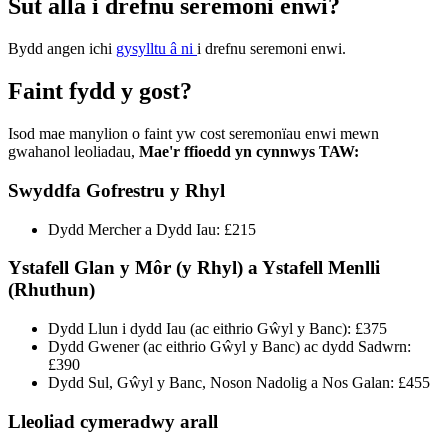
Sut alla i drefnu seremoni enwi?
Bydd angen ichi
gysylltu â ni
i drefnu seremoni enwi.
Faint fydd y gost?
Isod mae manylion o faint yw cost seremonïau enwi mewn
gwahanol leoliadau,
Mae'r ffioedd yn cynnwys TAW:
Swyddfa Gofrestru y Rhyl
Dydd Mercher a Dydd Iau: £215
Ystafell Glan y Môr (y Rhyl) a Ystafell Menlli
(Rhuthun)
Dydd Llun i dydd Iau (ac eithrio Gŵyl y Banc): £375
Dydd Gwener (ac eithrio Gŵyl y Banc) ac dydd Sadwrn:
£390
Dydd Sul, Gŵyl y Banc, Noson Nadolig a Nos Galan: £455
Lleoliad cymeradwy arall