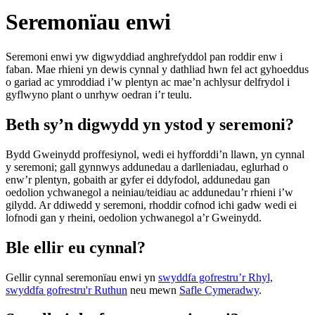
Seremonïau enwi
Seremoni enwi yw digwyddiad anghrefyddol pan roddir enw i
faban. Mae rhieni yn dewis cynnal y dathliad hwn fel act gyhoeddus
o gariad ac ymroddiad i’w plentyn ac mae’n achlysur delfrydol i
gyflwyno plant o unrhyw oedran i’r teulu.
Beth sy’n digwydd yn ystod y seremoni?
Bydd Gweinydd proffesiynol, wedi ei hyfforddi’n llawn, yn cynnal
y seremoni; gall gynnwys addunedau a darlleniadau, eglurhad o
enw’r plentyn, gobaith ar gyfer ei ddyfodol, addunedau gan
oedolion ychwanegol a neiniau/teidiau ac addunedau’r rhieni i’w
gilydd. Ar ddiwedd y seremoni, rhoddir cofnod ichi gadw wedi ei
lofnodi gan y rheini, oedolion ychwanegol a’r Gweinydd.
Ble ellir eu cynnal?
Gellir cynnal seremonïau enwi yn
swyddfa gofrestru’r Rhyl,
swyddfa gofrestru'r Ruthun
neu mewn
Safle Cymeradwy
.