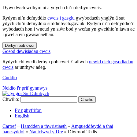
Dywedwch wrthym ni a ydych chi’n derbyn cwcis.
Rydym ni’n defnyddio
cwcis i gasglu
gwybodaeth ynglŷn â sut
ydych chi’n defnyddio sirddinbych.gov.uk. Rydym ni’n defnyddio’r
wybodaeth hon i wneud yn siŵr bod y wefan yn gweithio’n iawn ac
i gwella ein gwasanaethau.
Derbyn pob cwci
Gosod dewisiadau cwcis
Rydych chi wedi derbyn pob cwci. Gallwch
newid eich gosodiadau
cwcis
ar unrhyw adeg.
Cuddio
Neidio i'r prif gynnwys
Chwilio:
Chwilio
Fy nghyfrifon
English
Cartref
»
Hamdden a thwristiaeth
»
Amgueddfeydd a thai
hanesyddol
»
Nantclwyd y Dre
»
Diwrnod Tedis