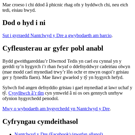
Mae croeso i chi ddod â phicnic rhag ofn y byddwch chi, neu eich
tedi, eisiau bwyd.
Dod o hyd i ni
Sut i gyrraedd Nantclwyd y Dre a gwybodaeth am barcio
.
Cyfleusterau ar gyfer pobl anabl
Bydd gweithgareddau’r Diwrnod Tedis yn cael eu cynnal yn y
gerddi sy’n hygyrch i’r rhan fwyaf o ddefnyddwyr cadeiriau olwyn
(mae modd cael mynediad trwy’r lôn ochr er mwyn osgoi’r grisiau
ger y fynedfa flaen). Mae llawr gwaelod y tŷ yn hygyrch hefyd.
Sylwch fod angen defnyddio grisiau i gael mynediad at lawr uchaf y
tŷ.
Cysylltwch â’r tîm
cyn ymweld â ni os oes gennych unrhyw
ofynion hygyrchedd penodol.
Mwy o wybodaeth am hygyrchedd yn Nantclwyd y Dre
.
Cyfryngau cymdeithasol
Nantclwyd y Dre (Facebook) (gwefan allanol)