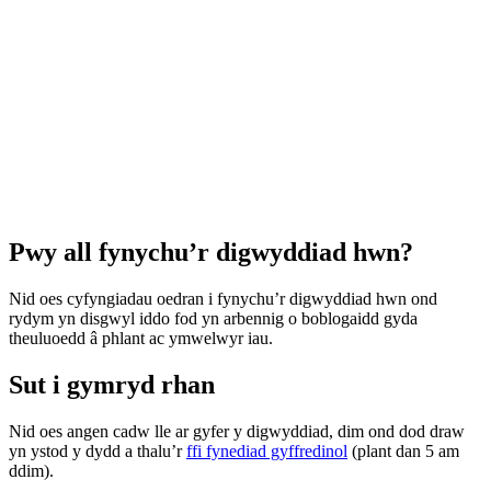
Pwy all fynychu’r digwyddiad hwn?
Nid oes cyfyngiadau oedran i fynychu’r digwyddiad hwn ond
rydym yn disgwyl iddo fod yn arbennig o boblogaidd gyda
theuluoedd â phlant ac ymwelwyr iau.
Sut i gymryd rhan
Nid oes angen cadw lle ar gyfer y digwyddiad, dim ond dod draw
yn ystod y dydd a thalu’r
ffi fynediad gyffredinol
(plant dan 5 am
ddim).