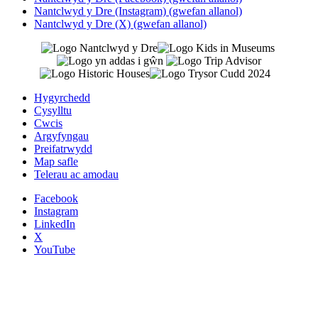
Nantclwyd y Dre (Instagram) (gwefan allanol)
Nantclwyd y Dre (X) (gwefan allanol)
Hygyrchedd
Cysylltu
Cwcis
Argyfyngau
Preifatrwydd
Map safle
Telerau ac amodau
Facebook
Instagram
LinkedIn
X
YouTube