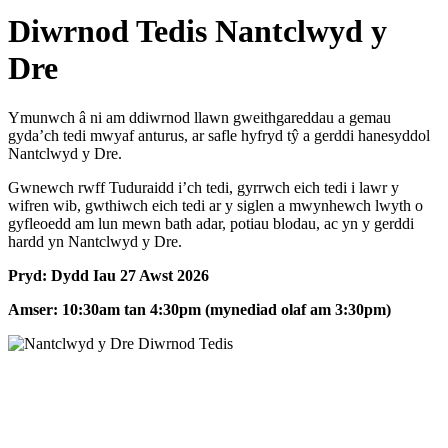
Diwrnod Tedis Nantclwyd y
Dre
Ymunwch â ni am ddiwrnod llawn gweithgareddau a gemau
gyda’ch tedi mwyaf anturus, ar safle hyfryd tŷ a gerddi hanesyddol
Nantclwyd y Dre.
Gwnewch rwff Tuduraidd i’ch tedi, gyrrwch eich tedi i lawr y
wifren wib, gwthiwch eich tedi ar y siglen a mwynhewch lwyth o
gyfleoedd am lun mewn bath adar, potiau blodau, ac yn y gerddi
hardd yn Nantclwyd y Dre.
Pryd: Dydd Iau 27 Awst 2026
Amser: 10:30am tan 4:30pm (mynediad olaf am 3:30pm)