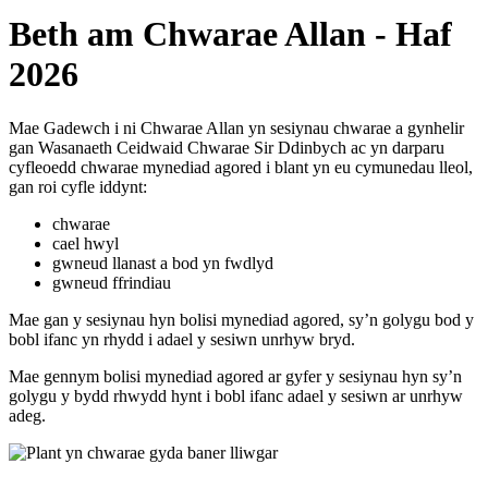
Beth am Chwarae Allan - Haf
2026
Mae Gadewch i ni Chwarae Allan yn sesiynau chwarae a gynhelir
gan Wasanaeth Ceidwaid Chwarae Sir Ddinbych ac yn darparu
cyfleoedd chwarae mynediad agored i blant yn eu cymunedau lleol,
gan roi cyfle iddynt:
chwarae
cael hwyl
gwneud llanast a bod yn fwdlyd
gwneud ffrindiau
Mae gan y sesiynau hyn bolisi mynediad agored, sy’n golygu bod y
bobl ifanc yn rhydd i adael y sesiwn unrhyw bryd.
Mae gennym bolisi mynediad agored ar gyfer y sesiynau hyn sy’n
golygu y bydd rhwydd hynt i bobl ifanc adael y sesiwn ar unrhyw
adeg.