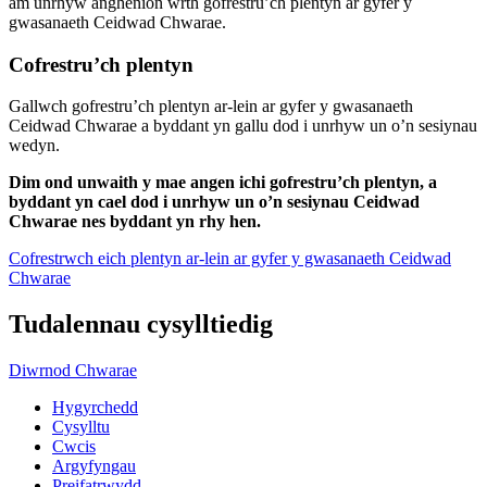
am unrhyw anghenion wrth gofrestru’ch plentyn ar gyfer y
gwasanaeth Ceidwad Chwarae.
Cofrestru’ch plentyn
Gallwch gofrestru’ch plentyn ar-lein ar gyfer y gwasanaeth
Ceidwad Chwarae a byddant yn gallu dod i unrhyw un o’n sesiynau
wedyn.
Dim ond unwaith y mae angen ichi gofrestru’ch plentyn, a
byddant yn cael dod i unrhyw un o’n sesiynau Ceidwad
Chwarae nes byddant yn rhy hen.
Cofrestrwch eich plentyn ar-lein ar gyfer y gwasanaeth Ceidwad
Chwarae
Tudalennau cysylltiedig
Diwrnod Chwarae
Hygyrchedd
Cysylltu
Cwcis
Argyfyngau
Preifatrwydd