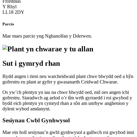
Fforddlas
Y Rhyl
LL18 2DY
Parcio
Mae maes parcio yng Nghanolfan y Dderwen.
Sut i gymryd rhan
Bydd angen i rieni neu warcheidwaid plant chwe blwydd oed a hŷn
gofrestru eu plant ar gyfer y gwasanaeth Ceidwad Chwarae.
Os yw’ch plentyn yn iau na chwe blwydd oed, nid oes angen ichi
gofrestru. Siaradwch ag aelod o’r tîm wrth gyrraedd i roi gwybod y
bydd eich plentyn yn cymryd rhan a sôn am unrhyw anghenion y
dylent wybod amdanynt.
Sesiynau Cwbl Gynhwysol
Mae ein holl sesiynau’n gwbl gynhwysol a gallwch roi gwybod inni