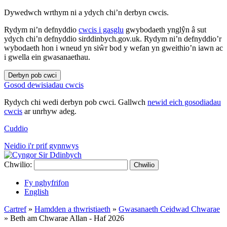
Dywedwch wrthym ni a ydych chi’n derbyn cwcis.
Rydym ni’n defnyddio
cwcis i gasglu
gwybodaeth ynglŷn â sut
ydych chi’n defnyddio sirddinbych.gov.uk. Rydym ni’n defnyddio’r
wybodaeth hon i wneud yn siŵr bod y wefan yn gweithio’n iawn ac
i gwella ein gwasanaethau.
Derbyn pob cwci
Gosod dewisiadau cwcis
Rydych chi wedi derbyn pob cwci. Gallwch
newid eich gosodiadau
cwcis
ar unrhyw adeg.
Cuddio
Neidio i'r prif gynnwys
Chwilio:
Chwilio
Fy nghyfrifon
English
Cartref
»
Hamdden a thwristiaeth
»
Gwasanaeth Ceidwad Chwarae
»
Beth am Chwarae Allan - Haf 2026