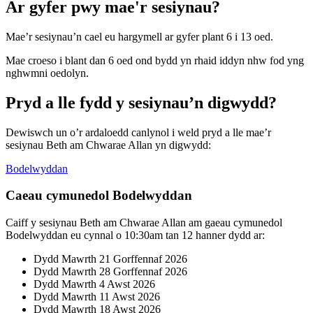
Ar gyfer pwy mae'r sesiynau?
Mae’r sesiynau’n cael eu hargymell ar gyfer plant 6 i 13 oed.
Mae croeso i blant dan 6 oed ond bydd yn rhaid iddyn nhw fod yng
nghwmni oedolyn.
Pryd a lle fydd y sesiynau’n digwydd?
Dewiswch un o’r ardaloedd canlynol i weld pryd a lle mae’r
sesiynau Beth am Chwarae Allan yn digwydd:
Bodelwyddan
Caeau cymunedol Bodelwyddan
Caiff y sesiynau Beth am Chwarae Allan am gaeau cymunedol
Bodelwyddan eu cynnal o 10:30am tan 12 hanner dydd ar:
Dydd Mawrth 21 Gorffennaf 2026
Dydd Mawrth 28 Gorffennaf 2026
Dydd Mawrth 4 Awst 2026
Dydd Mawrth 11 Awst 2026
Dydd Mawrth 18 Awst 2026