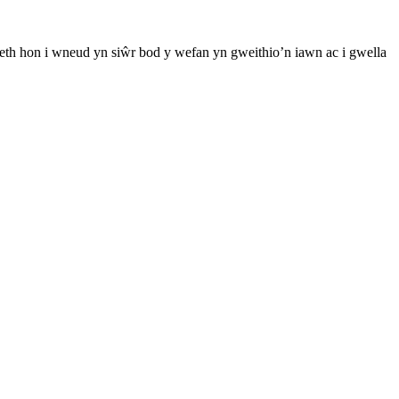
th hon i wneud yn siŵr bod y wefan yn gweithio’n iawn ac i gwella