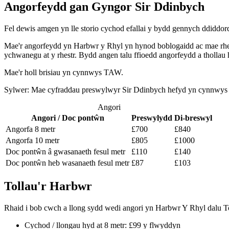
Angorfeydd gan Gyngor Sir Ddinbych
Fel dewis amgen yn lle storio cychod efallai y bydd gennych ddidd
Mae'r angorfeydd yn Harbwr y Rhyl yn hynod boblogaidd ac mae rhestr
ychwanegu at y rhestr. Bydd angen talu ffioedd angorfeydd a thollau 
Mae'r holl brisiau yn cynnwys TAW.
Sylwer: Mae cyfraddau preswylwyr Sir Ddinbych hefyd yn cynnwys 
Angori
Angori / Doc pontŵn
Preswylydd
Di-breswyl
Angorfa 8 metr
£700
£840
Angorfa 10 metr
£805
£1000
Doc pontŵn â gwasanaeth fesul metr
£110
£140
Doc pontŵn heb wasanaeth fesul metr
£87
£103
Tollau'r Harbwr
Rhaid i bob cwch a llong sydd wedi angori yn Harbwr Y Rhyl dalu To
Cychod / llongau hyd at 8 metr: £99 y flwyddyn