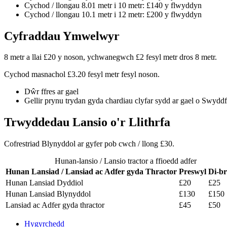
Cychod / llongau 8.01 metr i 10 metr: £140 y flwyddyn
Cychod / llongau 10.1 metr i 12 metr: £200 y flwyddyn
Cyfraddau Ymwelwyr
8 metr a llai £20 y noson, ychwanegwch £2 fesyl metr dros 8 metr.
Cychod masnachol £3.20 fesyl metr fesyl noson.
Dŵr ffres ar gael
Gellir prynu trydan gyda chardiau clyfar sydd ar gael o Swydd
Trwyddedau Lansio o'r Llithrfa
Cofrestriad Blynyddol ar gyfer pob cwch / llong £30.
Hunan-lansio / Lansio tractor a ffioedd adfer
Hunan Lansiad / Lansiad ac Adfer gyda Thractor
Preswyl
Di-br
Hunan Lansiad Dyddiol
£20
£25
Hunan Lansiad Blynyddol
£130
£150
Lansiad ac Adfer gyda thractor
£45
£50
Hygyrchedd