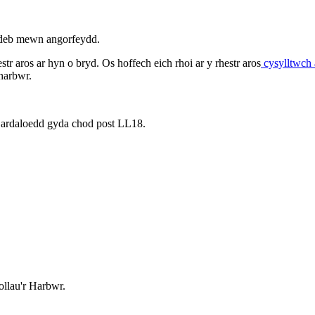
ordeb mewn angorfeydd.
 aros ar hyn o bryd. Os hoffech eich rhoi ar y rhestr aros
cysylltwch 
harbwr.
ardaloedd gyda chod post LL18.
llau'r Harbwr.