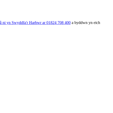
â ni yn Swyddfa'r Harbwr ar 01824 708 400
a byddwn yn eich