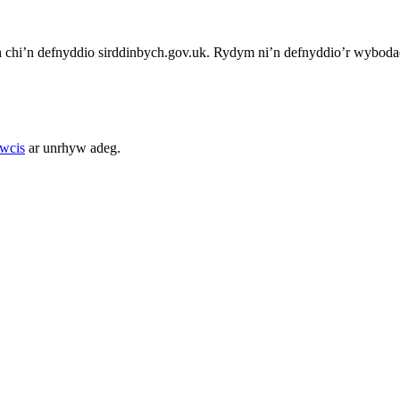
chi’n defnyddio sirddinbych.gov.uk. Rydym ni’n defnyddio’r wybodae
cwcis
ar unrhyw adeg.