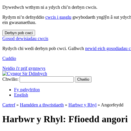
Dywedwch wrthym ni a ydych chi’n derbyn cwcis.
Rydym ni’n defnyddio
cwcis i gasglu
gwybodaeth ynglŷn â sut ydych 
ein gwasanaethau.
Derbyn pob cwci
Gosod dewisiadau cwcis
Rydych chi wedi derbyn pob cwci. Gallwch
newid eich gosodiadau 
Cuddio
Neidio i'r prif gynnwys
Chwilio:
Chwilio
Fy nghyfrifon
English
Cartref
»
Hamdden a thwristiaeth
»
Harbwr y Rhyl
»
Angorfeydd
Harbwr y Rhyl: Ffioedd angori