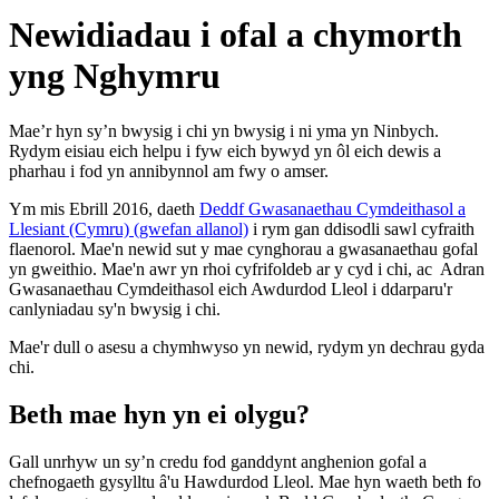
Newidiadau i ofal a chymorth
yng Nghymru
Mae’r hyn sy’n bwysig i chi yn bwysig i ni yma yn Ninbych.
Rydym eisiau eich helpu i fyw eich bywyd yn ôl eich dewis a
pharhau i fod yn annibynnol am fwy o amser.
Ym mis Ebrill 2016, daeth
Deddf Gwasanaethau Cymdeithasol a
Llesiant (Cymru) (gwefan allanol)
i rym gan ddisodli sawl cyfraith
flaenorol. Mae'n newid sut y mae cynghorau a gwasanaethau gofal
yn gweithio. Mae'n awr yn rhoi cyfrifoldeb ar y cyd i chi, ac Adran
Gwasanaethau Cymdeithasol eich Awdurdod Lleol i ddarparu'r
canlyniadau sy'n bwysig i chi.
Mae'r dull o asesu a chymhwyso yn newid, rydym yn dechrau gyda
chi.
Beth mae hyn yn ei olygu?
Gall unrhyw un sy’n credu fod ganddynt anghenion gofal a
chefnogaeth gysylltu â'u Hawdurdod Lleol. Mae hyn waeth beth fo