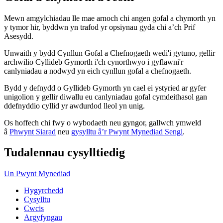
Mewn amgylchiadau lle mae arnoch chi angen gofal a chymorth yn
y tymor hir, byddwn yn trafod yr opsiynau gyda chi a’ch Prif
Asesydd.
Unwaith y bydd Cynllun Gofal a Chefnogaeth wedi'i gytuno, gellir
archwilio Cyllideb Gymorth i'ch cynorthwyo i gyflawni'r
canlyniadau a nodwyd yn eich cynllun gofal a chefnogaeth.
Bydd y defnydd o Gyllideb Gymorth yn cael ei ystyried ar gyfer
unigolion y gellir diwallu eu canlyniadau gofal cymdeithasol gan
ddefnyddio cyllid yr awdurdod lleol yn unig.
Os hoffech chi fwy o wybodaeth neu gyngor, gallwch ymweld
â
Phwynt Siarad
neu
gysylltu â’r Pwynt Mynediad Sengl
.
Tudalennau cysylltiedig
Un Pwynt Mynediad
Hygyrchedd
Cysylltu
Cwcis
Argyfyngau