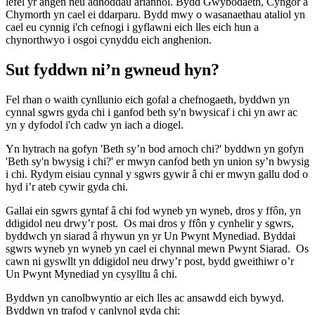
lefel yr angen neu adnoddau ariannol. Bydd Gwybodaeth, Cyngor a
Chymorth yn cael ei ddarparu. Bydd mwy o wasanaethau ataliol yn
cael eu cynnig i'ch cefnogi i gyflawni eich lles eich hun a
chynorthwyo i osgoi cynyddu eich anghenion.
Sut fyddwn ni’n gwneud hyn?
Fel rhan o waith cynllunio eich gofal a chefnogaeth, byddwn yn
cynnal sgwrs gyda chi i ganfod beth sy'n bwysicaf i chi yn awr ac
yn y dyfodol i'ch cadw yn iach a diogel.
Yn hytrach na gofyn 'Beth sy’n bod arnoch chi?' byddwn yn gofyn
'Beth sy'n bwysig i chi?' er mwyn canfod beth yn union sy’n bwysig
i chi. Rydym eisiau cynnal y sgwrs gywir â chi er mwyn gallu dod o
hyd i’r ateb cywir gyda chi.
Gallai ein sgwrs gyntaf â chi fod wyneb yn wyneb, dros y ffôn, yn
ddigidol neu drwy’r post. Os mai dros y ffôn y cynhelir y sgwrs,
byddwch yn siarad â rhywun yn yr Un Pwynt Mynediad. Byddai
sgwrs wyneb yn wyneb yn cael ei chynnal mewn Pwynt Siarad. Os
cawn ni gyswllt yn ddigidol neu drwy’r post, bydd gweithiwr o’r
Un Pwynt Mynediad yn cysylltu â chi.
Byddwn yn canolbwyntio ar eich lles ac ansawdd eich bywyd.
Byddwn yn trafod y canlynol gyda chi: