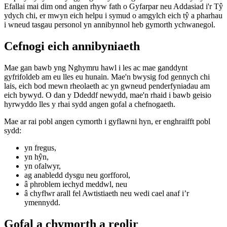
Efallai mai dim ond angen rhyw fath o Gyfarpar neu Addasiad i'r Tŷ
ydych chi, er mwyn eich helpu i symud o amgylch eich tŷ a pharhau
i wneud tasgau personol yn annibynnol heb gymorth ychwanegol.
Cefnogi eich annibyniaeth
Mae gan bawb yng Nghymru hawl i les ac mae ganddynt
gyfrifoldeb am eu lles eu hunain. Mae'n bwysig fod gennych chi
lais, eich bod mewn rheolaeth ac yn gwneud penderfyniadau am
eich bywyd. O dan y Ddeddf newydd, mae'n rhaid i bawb geisio
hyrwyddo lles y rhai sydd angen gofal a chefnogaeth.
Mae ar rai pobl angen cymorth i gyflawni hyn, er enghraifft pobl
sydd:
yn fregus,
yn hŷn,
yn ofalwyr,
ag anabledd dysgu neu gorfforol,
â phroblem iechyd meddwl, neu
â chyflwr arall fel Awtistiaeth neu wedi cael anaf i’r
ymennydd.
Gofal a chymorth a reolir