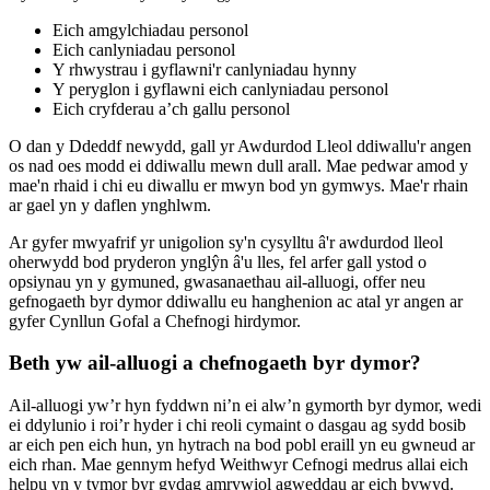
Eich amgylchiadau personol
Eich canlyniadau personol
Y rhwystrau i gyflawni'r canlyniadau hynny
Y peryglon i gyflawni eich canlyniadau personol
Eich cryfderau a’ch gallu personol
O dan y Ddeddf newydd, gall yr Awdurdod Lleol ddiwallu'r angen
os nad oes modd ei ddiwallu mewn dull arall. Mae pedwar amod y
mae'n rhaid i chi eu diwallu er mwyn bod yn gymwys. Mae'r rhain
ar gael yn y daflen ynghlwm.
Ar gyfer mwyafrif yr unigolion sy'n cysylltu â'r awdurdod lleol
oherwydd bod pryderon ynglŷn â'u lles, fel arfer gall ystod o
opsiynau yn y gymuned, gwasanaethau ail-alluogi, offer neu
gefnogaeth byr dymor ddiwallu eu hanghenion ac atal yr angen ar
gyfer Cynllun Gofal a Chefnogi hirdymor.
Beth yw ail-alluogi a chefnogaeth byr dymor?
Ail-alluogi yw’r hyn fyddwn ni’n ei alw’n gymorth byr dymor, wedi
ei ddylunio i roi’r hyder i chi reoli cymaint o dasgau ag sydd bosib
ar eich pen eich hun, yn hytrach na bod pobl eraill yn eu gwneud ar
eich rhan. Mae gennym hefyd Weithwyr Cefnogi medrus allai eich
helpu yn y tymor byr gydag amrywiol agweddau ar eich bywyd.