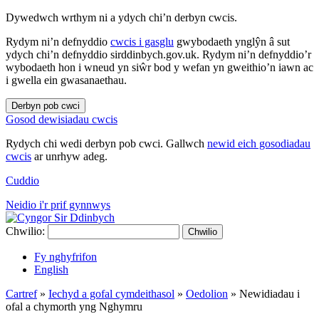
Dywedwch wrthym ni a ydych chi’n derbyn cwcis.
Rydym ni’n defnyddio
cwcis i gasglu
gwybodaeth ynglŷn â sut
ydych chi’n defnyddio sirddinbych.gov.uk. Rydym ni’n defnyddio’r
wybodaeth hon i wneud yn siŵr bod y wefan yn gweithio’n iawn ac
i gwella ein gwasanaethau.
Derbyn pob cwci
Gosod dewisiadau cwcis
Rydych chi wedi derbyn pob cwci. Gallwch
newid eich gosodiadau
cwcis
ar unrhyw adeg.
Cuddio
Neidio i'r prif gynnwys
Chwilio:
Chwilio
Fy nghyfrifon
English
Cartref
»
Iechyd a gofal cymdeithasol
»
Oedolion
»
Newidiadau i
ofal a chymorth yng Nghymru