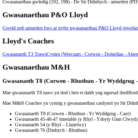
Gwasanaethau gwledig (192, 198) - De Sir Ddinbych - amserlen (P
Gwasanaethau P&O Lloyd
Gweld pob amserlen bws ar gyfer gwasanaethau P&O Lloyd (gwefan 
Lloyd's Coaches
Gwasanaeth T3 TrawsCymru (Wrecsam - Corwen - Dolgellau - Aberm
Gwasanaethau M&H
Gwasanaeth T8 (Corwen - Rhuthun - Yr Wyddgrug -
Mae gwasanaeth T8 nawr yn dod i ben ei daith yng ngorsaf rheilffor
Mae M&H Coaches yn cynnig y gwasanaethau canlynol yn Sir Ddin
Gwasanaeth T8 (Corwen - Rhuthun - Yr Wyddgrug - Caer)
Gwasanaeth 45-46-47 timetable (y Rhyl - Ysbyty Glan Clwyd)
Gwasanaeth 54 (y Rhyl – Llanelwy)
Gwasanaeth 76 (Dinbych - Rhuthun)