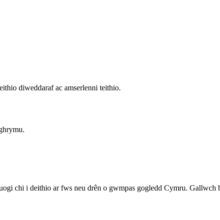
ithio diweddaraf ac amserlenni teithio.
Nghrymu.
i chi i deithio ar fws neu drên o gwmpas gogledd Cymru. Gallwch bry