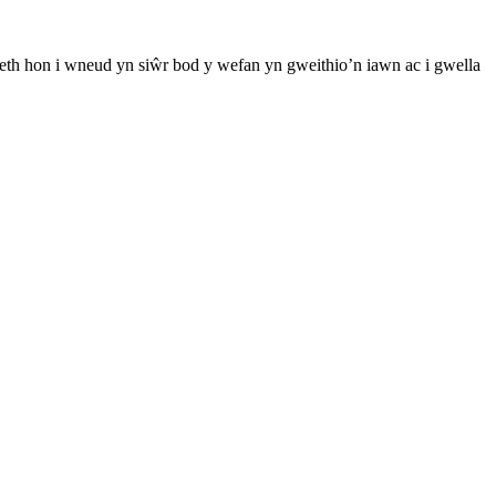
th hon i wneud yn siŵr bod y wefan yn gweithio’n iawn ac i gwella