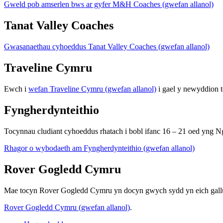
Gweld pob amserlen bws ar gyfer M&H Coaches (gwefan allanol)
Tanat Valley Coaches
Gwasanaethau cyhoeddus Tanat Valley Coaches (gwefan allanol)
Traveline Cymru
Ewch i
wefan Traveline Cymru (gwefan allanol)
i gael y newyddion te
Fyngherdynteithio
Tocynnau cludiant cyhoeddus rhatach i bobl ifanc 16 – 21 oed yng 
Rhagor o wybodaeth am Fyngherdynteithio (gwefan allanol)
Rover Gogledd Cymru
Mae tocyn Rover Gogledd Cymru yn docyn gwych sydd yn eich galluog
Rover Gogledd Cymru (gwefan allanol)
.