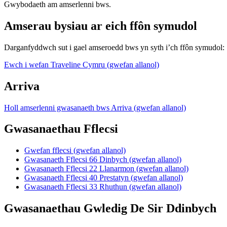
Gwybodaeth am amserlenni bws.
Amserau bysiau ar eich ffôn symudol
Darganfyddwch sut i gael amseroedd bws yn syth i’ch ffôn symudol:
Ewch i wefan Traveline Cymru (gwefan allanol)
Arriva
Holl amserlenni gwasanaeth bws Arriva (gwefan allanol)
Gwasanaethau Fflecsi
Gwefan fflecsi (gwefan allanol)
Gwasanaeth Fflecsi 66 Dinbych (gwefan allanol)
Gwasanaeth Fflecsi 22 Llanarmon (gwefan allanol)
Gwasanaeth Fflecsi 40 Prestatyn (gwefan allanol)
Gwasanaeth Fflecsi 33 Rhuthun (gwefan allanol)
Gwasanaethau Gwledig De Sir Ddinbych