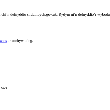
chi’n defnyddio sirddinbych.gov.uk. Rydym ni’n defnyddio’r wybodae
cwcis
ar unrhyw adeg.
 bws