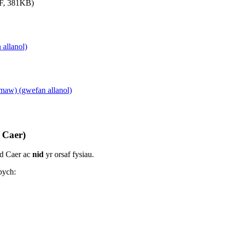
DF, 381KB)
allanol)
aw) (gwefan allanol)
 Caer)
dd Caer ac
nid
yr orsaf fysiau.
bych: