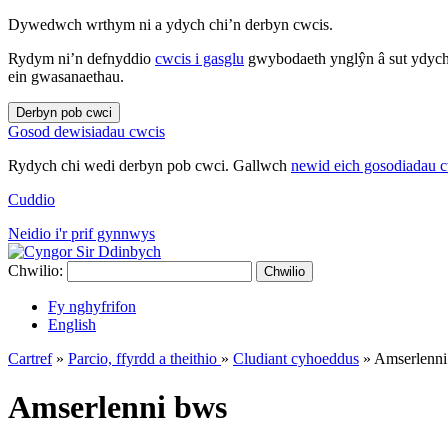
Dywedwch wrthym ni a ydych chi’n derbyn cwcis.
Rydym ni’n defnyddio
cwcis i gasglu
gwybodaeth ynglŷn â sut ydych 
ein gwasanaethau.
Derbyn pob cwci
Gosod dewisiadau cwcis
Rydych chi wedi derbyn pob cwci. Gallwch
newid eich gosodiadau 
Cuddio
Neidio i'r prif gynnwys
Chwilio:
Chwilio
Fy nghyfrifon
English
Cartref
»
Parcio, ffyrdd a theithio
»
Cludiant cyhoeddus
»
Amserlenni
Amserlenni bws