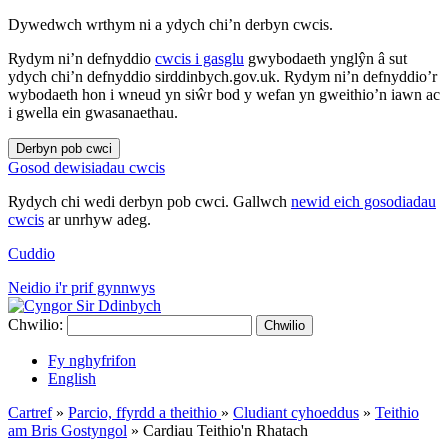
Dywedwch wrthym ni a ydych chi’n derbyn cwcis.
Rydym ni’n defnyddio
cwcis i gasglu
gwybodaeth ynglŷn â sut
ydych chi’n defnyddio sirddinbych.gov.uk. Rydym ni’n defnyddio’r
wybodaeth hon i wneud yn siŵr bod y wefan yn gweithio’n iawn ac
i gwella ein gwasanaethau.
Derbyn pob cwci
Gosod dewisiadau cwcis
Rydych chi wedi derbyn pob cwci. Gallwch
newid eich gosodiadau
cwcis
ar unrhyw adeg.
Cuddio
Neidio i'r prif gynnwys
Chwilio:
Chwilio
Fy nghyfrifon
English
Cartref
»
Parcio, ffyrdd a theithio
»
Cludiant cyhoeddus
»
Teithio
am Bris Gostyngol
»
Cardiau Teithio'n Rhatach