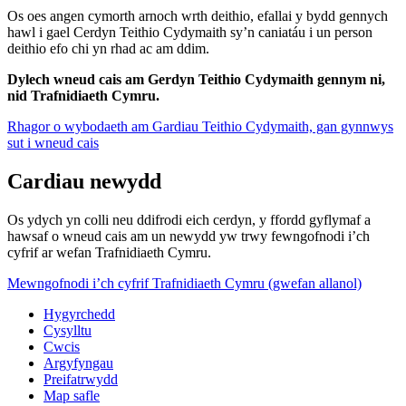
Os oes angen cymorth arnoch wrth deithio, efallai y bydd gennych
hawl i gael Cerdyn Teithio Cydymaith sy’n caniatáu i un person
deithio efo chi yn rhad ac am ddim.
Dylech wneud cais am Gerdyn Teithio Cydymaith gennym ni,
nid Trafnidiaeth Cymru.
Rhagor o wybodaeth am Gardiau Teithio Cydymaith, gan gynnwys
sut i wneud cais
Cardiau newydd
Os ydych yn colli neu ddifrodi eich cerdyn, y ffordd gyflymaf a
hawsaf o wneud cais am un newydd yw trwy fewngofnodi i’ch
cyfrif ar wefan Trafnidiaeth Cymru.
Mewngofnodi i’ch cyfrif Trafnidiaeth Cymru (gwefan allanol)
Hygyrchedd
Cysylltu
Cwcis
Argyfyngau
Preifatrwydd
Map safle