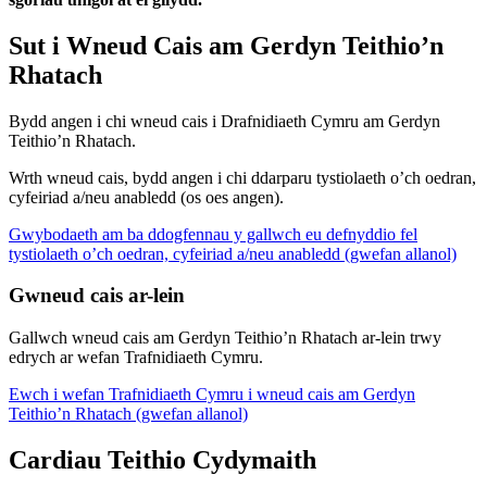
Sut i Wneud Cais am Gerdyn Teithio’n
Rhatach
Bydd angen i chi wneud cais i Drafnidiaeth Cymru am Gerdyn
Teithio’n Rhatach.
Wrth wneud cais, bydd angen i chi ddarparu tystiolaeth o’ch oedran,
cyfeiriad a/neu anabledd (os oes angen).
Gwybodaeth am ba ddogfennau y gallwch eu defnyddio fel
tystiolaeth o’ch oedran, cyfeiriad a/neu anabledd (gwefan allanol)
Gwneud cais ar-lein
Gallwch wneud cais am Gerdyn Teithio’n Rhatach ar-lein trwy
edrych ar wefan Trafnidiaeth Cymru.
Ewch i wefan Trafnidiaeth Cymru i wneud cais am Gerdyn
Teithio’n Rhatach (gwefan allanol)
Cardiau Teithio Cydymaith