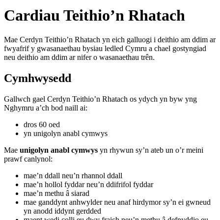
Cardiau Teithio’n Rhatach
Mae Cerdyn Teithio’n Rhatach yn eich galluogi i deithio am ddim ar
fwyafrif y gwasanaethau bysiau ledled Cymru a chael gostyngiad
neu deithio am ddim ar nifer o wasanaethau trên.
Cymhwysedd
Gallwch gael Cerdyn Teithio’n Rhatach os ydych yn byw yng
Nghymru a’ch bod naill ai:
dros 60 oed
yn unigolyn anabl cymwys
Mae
unigolyn anabl cymwys
yn rhywun sy’n ateb un o’r meini
prawf canlynol:
mae’n ddall neu’n rhannol ddall
mae’n hollol fyddar neu’n ddifrifol fyddar
mae’n methu â siarad
mae ganddynt anhwylder neu anaf hirdymor sy’n ei gwneud
yn anodd iddynt gerdded
maent wedi colli eu dwy fraich neu’n methu â defnyddio eu