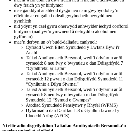
dwy fraich yn yr hirdymor
mae ganddynt anabledd dysgu neu nam gwybyddol sy’n
effeithio ar eu gallu i ddeall gwybodaeth newydd neu
gymhleth
nid ydynt yn cael gyrru oherwydd anhwylder iechyd corfforol
hirdymor (nad yw’n ymwneud â defnyddio alcohol neu
gyffuriau)
mae’n derbyn un o'r budd-daliadau canlynol:
Cyfradd Uwch Elfen Symudedd y Lwfans Byw i'r
Anabl
Taliad Annibyniaeth Bersonol, wedi’i ddyfarnu ar ôl
cyrraedd: 8 neu fwy o bwyntiau o dan Ddisgrifydd 7
“Cyfathrebu ar Lafar”
Taliad Annibyniaeth Bersonol, wedi’i ddyfarnu ar ôl
cyrraedd: 12 pwynt o dan Ddisgrifydd Symudedd 11
“Cynllunio a Dilyn Siwrnai”
Taliad Annibyniaeth Bersonol, wedi’i ddyfarnu ar ôl
cyrraedd: 8 neu fwy o bwyntiau o dan Ddisgrifydd
Symudedd 12 “Symud o Gwmpas”
Atodiad Symudedd Pensiynwr y Rhyfel (WPMS)
Dyfarniad o dan Dariffau 1-8 o Gynllun Iawndal y
Lluoedd Arfog (AFCS)
Ni ellir adio disgrifyddion Taliadau Annibyniaeth Bersonol a’u
sgoriau unigol at ei gilydd.