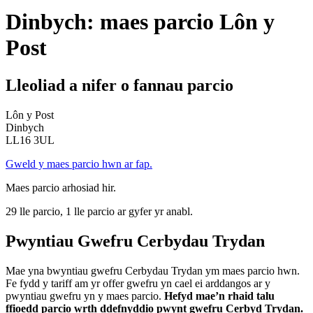
Dinbych: maes parcio Lôn y
Post
Lleoliad a nifer o fannau parcio
Lôn y Post
Dinbych
LL16 3UL
Gweld y maes parcio hwn ar fap.
Maes parcio arhosiad hir.
29 lle parcio, 1 lle parcio ar gyfer yr anabl.
Pwyntiau Gwefru Cerbydau Trydan
Mae yna bwyntiau gwefru Cerbydau Trydan ym maes parcio hwn.
Fe fydd y tariff am yr offer gwefru yn cael ei arddangos ar y
pwyntiau gwefru yn y maes parcio.
Hefyd mae’n rhaid talu
ffioedd parcio wrth ddefnyddio pwynt gwefru Cerbyd Trydan.