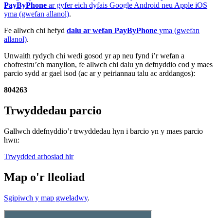
PayByPhone
ar gyfer eich dyfais Google Android neu Apple iOS
yma (gwefan allanol)
.
Fe allwch chi hefyd
dalu ar wefan PayByPhone
yma (gwefan
allanol)
.
Unwaith rydych chi wedi gosod yr ap neu fynd i’r wefan a
chofrestru’ch manylion, fe allwch chi dalu yn defnyddio cod y maes
parcio sydd ar gael isod (ac ar y peiriannau talu ac arddangos):
804263
Trwyddedau parcio
Gallwch ddefnyddio’r trwyddedau hyn i barcio yn y maes parcio
hwn:
Trwydded arhosiad hir
Map o'r lleoliad
Sgipiwch y map gweladwy
.