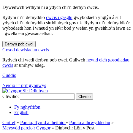
Dywedwch wrthym ni a ydych chi’n derbyn cwcis.
Rydym ni’n defnyddio
cwcis i gasglu
gwybodaeth ynglŷn â sut
ydych chi’n defnyddio sirddinbych.gov.uk. Rydym ni’n defnyddio’r
wybodaeth hon i wneud yn siŵr bod y wefan yn gweithio’n iawn ac
i gwella ein gwasanaethau.
Derbyn pob cwci
Gosod dewisiadau cwcis
Rydych chi wedi derbyn pob cwci. Gallwch
newid eich gosodiadau
cwcis
ar unrhyw adeg.
Cuddio
Neidio i'r prif gynnwys
Chwilio:
Chwilio
Fy nghyfrifon
English
Cartref
»
Parcio, ffyrdd a theithio
»
Parcio a thrwyddedau
»
Meysydd parcio'r Cyngor
»
Dinbych: Lôn y Post