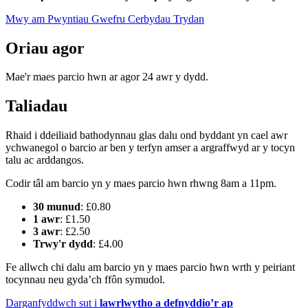
Mwy am Pwyntiau Gwefru Cerbydau Trydan
Oriau agor
Mae'r maes parcio hwn ar agor 24 awr y dydd.
Taliadau
Rhaid i ddeiliaid bathodynnau glas dalu ond byddant yn cael awr
ychwanegol o barcio ar ben y terfyn amser a argraffwyd ar y tocyn
talu ac arddangos.
Codir tâl am barcio yn y maes parcio hwn rhwng 8am a 11pm.
30 munud
: £0.80
1 awr
: £1.50
3 awr
: £2.50
Trwy'r dydd
: £4.00
Fe allwch chi dalu am barcio yn y maes parcio hwn wrth y peiriant
tocynnau neu gyda’ch ffôn symudol.
Darganfyddwch sut i
lawrlwytho a defnyddio’r ap