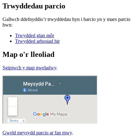
Trwyddedau parcio
Gallwch ddefnyddio’r trwyddedau hyn i barcio yn y maes parcio
hwn:
Trwydded glan môr
Trwydded arhosiad hir
Map o'r lleoliad
Sgipiwch y map gweladwy
.
Gweld meysydd parcio ar fap mwy
.