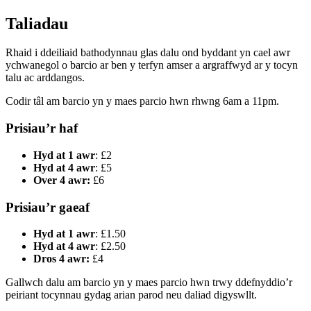
Taliadau
Rhaid i ddeiliaid bathodynnau glas dalu ond byddant yn cael awr
ychwanegol o barcio ar ben y terfyn amser a argraffwyd ar y tocyn
talu ac arddangos.
Codir tâl am barcio yn y maes parcio hwn rhwng 6am a 11pm.
Prisiau’r haf
Hyd at 1 awr
: £2
Hyd at 4 awr
: £5
Over 4 awr:
£6
Prisiau’r gaeaf
Hyd at 1 awr
: £1.50
Hyd at 4 awr
: £2.50
Dros 4 awr:
£4
Gallwch dalu am barcio yn y maes parcio hwn trwy ddefnyddio’r
peiriant tocynnau gydag arian parod neu daliad digyswllt.