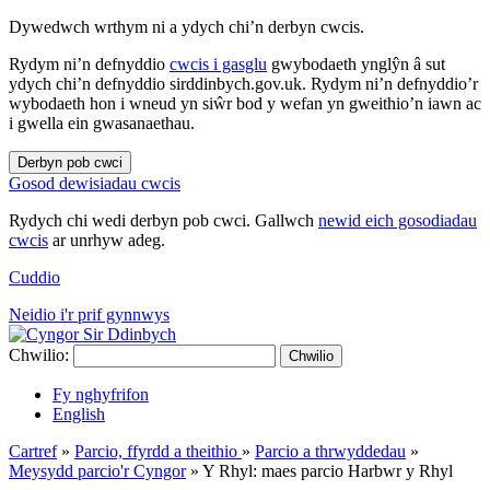
Dywedwch wrthym ni a ydych chi’n derbyn cwcis.
Rydym ni’n defnyddio
cwcis i gasglu
gwybodaeth ynglŷn â sut
ydych chi’n defnyddio sirddinbych.gov.uk. Rydym ni’n defnyddio’r
wybodaeth hon i wneud yn siŵr bod y wefan yn gweithio’n iawn ac
i gwella ein gwasanaethau.
Derbyn pob cwci
Gosod dewisiadau cwcis
Rydych chi wedi derbyn pob cwci. Gallwch
newid eich gosodiadau
cwcis
ar unrhyw adeg.
Cuddio
Neidio i'r prif gynnwys
Chwilio:
Chwilio
Fy nghyfrifon
English
Cartref
»
Parcio, ffyrdd a theithio
»
Parcio a thrwyddedau
»
Meysydd parcio'r Cyngor
»
Y Rhyl: maes parcio Harbwr y Rhyl