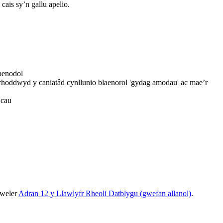
ais sy’n gallu apelio.
 penodol
rhoddwyd y caniatâd cynllunio blaenorol 'gydag amodau' ac mae’r
 cau
gweler
Adran 12 y Llawlyfr Rheoli Datblygu (gwefan allanol)
.