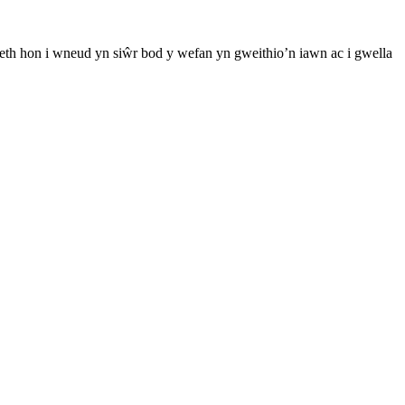
th hon i wneud yn siŵr bod y wefan yn gweithio’n iawn ac i gwella