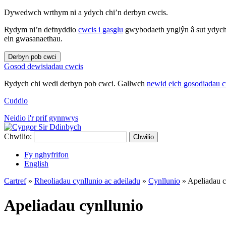
Dywedwch wrthym ni a ydych chi’n derbyn cwcis.
Rydym ni’n defnyddio
cwcis i gasglu
gwybodaeth ynglŷn â sut ydych 
ein gwasanaethau.
Derbyn pob cwci
Gosod dewisiadau cwcis
Rydych chi wedi derbyn pob cwci. Gallwch
newid eich gosodiadau 
Cuddio
Neidio i'r prif gynnwys
Chwilio:
Chwilio
Fy nghyfrifon
English
Cartref
»
Rheoliadau cynllunio ac adeiladu
»
Cynllunio
»
Apeliadau c
Apeliadau cynllunio