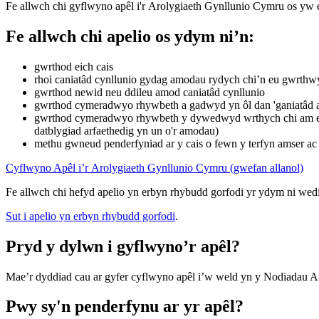
Fe allwch chi gyflwyno apêl i'r Arolygiaeth Gynllunio Cymru os yw ei
Fe allwch chi apelio os ydym ni’n:
gwrthod eich cais
rhoi caniatâd cynllunio gydag amodau rydych chi’n eu gwrth
gwrthod newid neu ddileu amod caniatâd cynllunio
gwrthod cymeradwyo rhywbeth a gadwyd yn ôl dan 'ganiatâd amli
gwrthod cymeradwyo rhywbeth y dywedwyd wrthych chi am ei ad
datblygiad arfaethedig yn un o'r amodau)
methu gwneud penderfyniad ar y cais o fewn y terfyn amser ac
Cyflwyno Apêl i’r Arolygiaeth Gynllunio Cymru (gwefan allanol)
Fe allwch chi hefyd apelio yn erbyn rhybudd gorfodi yr ydym ni wedi
Sut i apelio yn erbyn rhybudd gorfodi
.
Pryd y dylwn i gyflwyno’r apêl?
Mae’r dyddiad cau ar gyfer cyflwyno apêl i’w weld yn y Nodiadau Arb
Pwy sy'n penderfynu ar yr apêl?