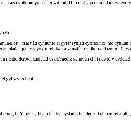
ch cais cynllunio yn cael ei wrthod. Dim ond y person ddaru wneud y c
wynebu
nellol' - caniatâd cynllunio ar gyfer syniad cyffredinol, nid cynllun
eiladau gan y Cyngor fel rhan o ganiatâd cynllunio blaenorol (h.y. 
 yn methu derbyn caniatâd ysgrifenedig gennych chi i newid y dyddiad
 ei gyflwyno i chi.
ennig i’r Ymgeisydd ar eich hysbysiad o benderfyniad, neu fel arall 