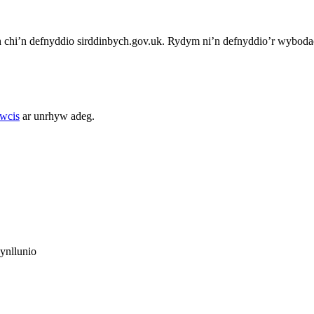
chi’n defnyddio sirddinbych.gov.uk. Rydym ni’n defnyddio’r wybodae
cwcis
ar unrhyw adeg.
ynllunio