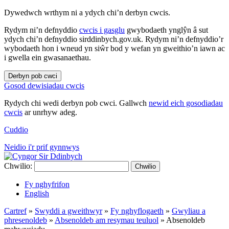
Dywedwch wrthym ni a ydych chi’n derbyn cwcis.
Rydym ni’n defnyddio
cwcis i gasglu
gwybodaeth ynglŷn â sut
ydych chi’n defnyddio sirddinbych.gov.uk. Rydym ni’n defnyddio’r
wybodaeth hon i wneud yn siŵr bod y wefan yn gweithio’n iawn ac
i gwella ein gwasanaethau.
Derbyn pob cwci
Gosod dewisiadau cwcis
Rydych chi wedi derbyn pob cwci. Gallwch
newid eich gosodiadau
cwcis
ar unrhyw adeg.
Cuddio
Neidio i'r prif gynnwys
Chwilio:
Chwilio
Fy nghyfrifon
English
Cartref
»
Swyddi a gweithwyr
»
Fy nghyflogaeth
»
Gwyliau a
phresenoldeb
»
Absenoldeb am resymau teuluol
»
Absenoldeb