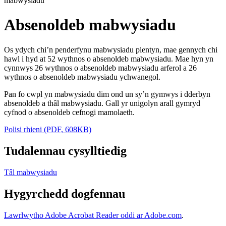
mabwysiadu
Absenoldeb mabwysiadu
Os ydych chi’n penderfynu mabwysiadu plentyn, mae gennych chi
hawl i hyd at 52 wythnos o absenoldeb mabwysiadu. Mae hyn yn
cynnwys 26 wythnos o absenoldeb mabwysiadu arferol a 26
wythnos o absenoldeb mabwysiadu ychwanegol.
Pan fo cwpl yn mabwysiadu dim ond un sy’n gymwys i dderbyn
absenoldeb a thâl mabwysiadu. Gall yr unigolyn arall gymryd
cyfnod o absenoldeb cefnogi mamolaeth.
Polisi rhieni (PDF, 608KB)
Tudalennau cysylltiedig
Tâl mabwysiadu
Hygyrchedd dogfennau
Lawrlwytho Adobe Acrobat Reader oddi ar Adobe.com
.