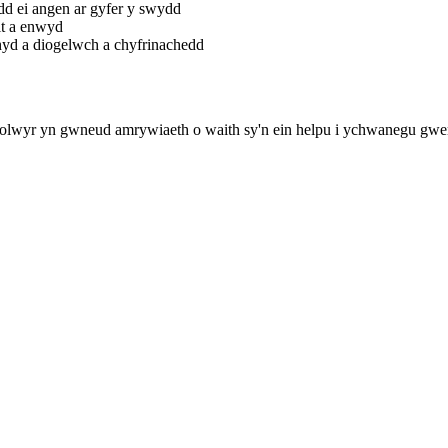
dd ei angen ar gyfer y swydd
lt a enwyd
hyd a diogelwch a chyfrinachedd
ddolwyr yn gwneud amrywiaeth o waith sy'n ein helpu i ychwanegu gwe