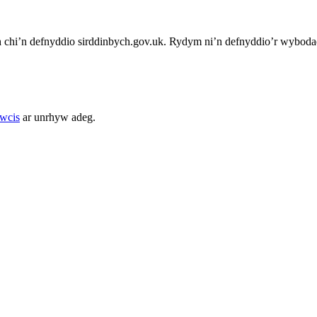
chi’n defnyddio sirddinbych.gov.uk. Rydym ni’n defnyddio’r wybodae
cwcis
ar unrhyw adeg.