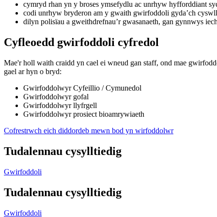
cymryd rhan yn y broses ymsefydlu ac unrhyw hyfforddiant sy
codi unrhyw bryderon am y gwaith gwirfoddoli gyda’ch cyswl
dilyn polisïau a gweithdrefnau’r gwasanaeth, gan gynnwys iec
Cyfleoedd gwirfoddoli cyfredol
Mae'r holl waith craidd yn cael ei wneud gan staff, ond mae gwirfo
gael ar hyn o bryd:
Gwirfoddolwyr Cyfeillio / Cymunedol
Gwirfoddolwyr gofal
Gwirfoddolwyr llyfrgell
Gwirfoddolwyr prosiect bioamrywiaeth
Cofrestrwch eich diddordeb mewn bod yn wirfoddolwr
Tudalennau cysylltiedig
Gwirfoddoli
Tudalennau cysylltiedig
Gwirfoddoli