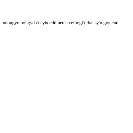
uniongyrchol gyda'r cyhoedd neu'n cefnogi'r rhai sy'n gwneud.