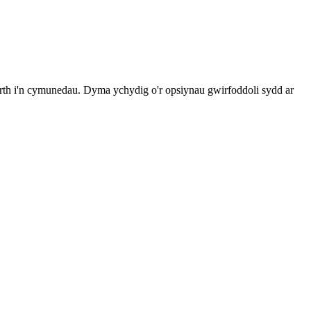
rth i'n cymunedau. Dyma ychydig o'r opsiynau gwirfoddoli sydd ar