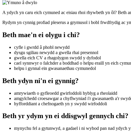
A ydych yn caru eich cymuned ac eisiau rhoi rhywbeth yn ôl? Beth a
Rydym yn cynnig profiad pleserus a grymusol i bobl frwdfrydig ac y
Beth mae'n ei olygu i chi?
cyfle i gwrdd â phobl newydd
dysgu sgiliau newydd a gwella rhai presennol
gwella eich CV a rhagolygon swydd y dyfodol
cael synnwyr o falchder a boddhad o helpu eraill yn eich cymu
helpu i gynnal ein gwasanaethau cymunedol
Beth ydyn ni'n ei gynnig?
amrywiaeth o gyfleoedd gwirfoddoli hyblyg a rheolaidd
amgylchedd croesawgar a chyflwyniad i'r gwasanaeth a'r swy
hyfforddiant a chefnogaeth yn y swydd wirfoddoli
Beth yr ydym yn ei ddisgwyl gennych chi?
mynychu fel a gytunwyd, a gadael i ni wybod pan nad ydych y