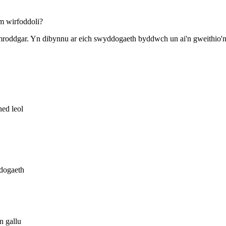
m wirfoddoli?
mroddgar. Yn dibynnu ar eich swyddogaeth byddwch un ai'n gweithio'n 
ned leol
ddogaeth
n gallu