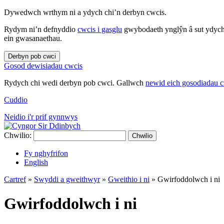
Dywedwch wrthym ni a ydych chi’n derbyn cwcis.
Rydym ni’n defnyddio
cwcis i gasglu
gwybodaeth ynglŷn â sut ydych 
ein gwasanaethau.
Derbyn pob cwci
Gosod dewisiadau cwcis
Rydych chi wedi derbyn pob cwci. Gallwch
newid eich gosodiadau 
Cuddio
Neidio i'r prif gynnwys
Chwilio:
Chwilio
Fy nghyfrifon
English
Cartref
»
Swyddi a gweithwyr
»
Gweithio i ni
»
Gwirfoddolwch i ni
Gwirfoddolwch i ni