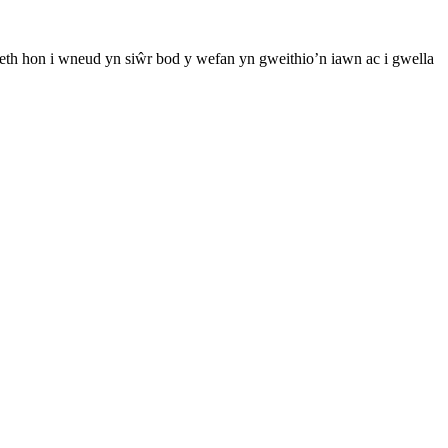
th hon i wneud yn siŵr bod y wefan yn gweithio’n iawn ac i gwella