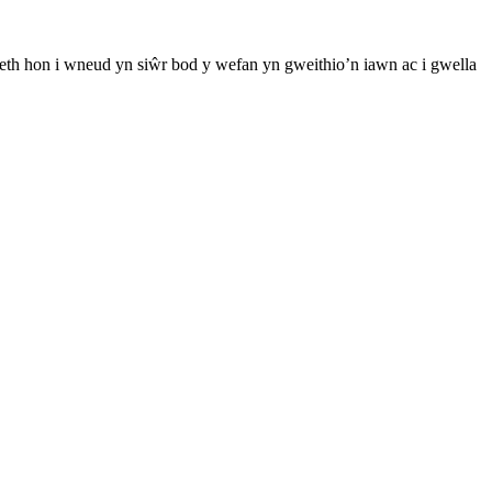
th hon i wneud yn siŵr bod y wefan yn gweithio’n iawn ac i gwella