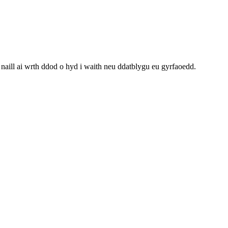
aill ai wrth ddod o hyd i waith neu ddatblygu eu gyrfaoedd.