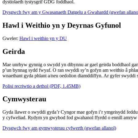
dystiolaeth tystysgrif GDG foddhaol.
Dysgwch fwy am y Gwasanaeth Datgelu a Gwahardd (gwefan allano
Hawl i Weithio yn y Deyrnas Gyfunol
Gweler:
Hawl i weithio yn y DU
Geirda
Mae unrhyw gynnig o swydd yn dibynnu ar gael geirda boddhaol gan e
p’un bynnag sydd fwyaf. O ran swyddi sy’n gofyn am weithio â phlant
wnaethant gyda phlant a/neu oedolion diamddiffyn. Ar gyfer swyddi s
Polisi recriwtio a dethol (PDF, 1.45MB)
Cymwysterau
Gyda llawer o swyddi gyda’r Cyngor mae gofyn i’r ymgeisydd feddu 
y cyfweliad. Rydym yn gwybod fod gwahanol ffyrdd o ennill amryw
Dysgwch fwy am gymwysterau cyfwerth (gwefan allanol)