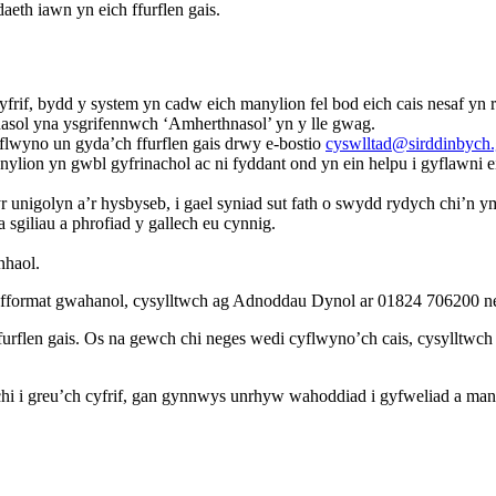
aeth iawn yn eich ffurflen gais.
cyfrif, bydd y system yn cadw eich manylion fel bod eich cais nesaf yn
nasol yna ysgrifennwch ‘Amherthnasol’ yn y lle gwag.
lwyno un gyda’ch ffurflen gais drwy e-bostio
cyswlltad@sirddinbych.
manylion yn gwbl gyfrinachol ac ni fyddant ond yn ein helpu i gyflawn
r unigolyn a’r hysbyseb, i gael syniad sut fath o swydd rydych chi’n y
giliau a phrofiad y gallech eu cynnig.
nhaol.
n fformat gwahanol, cysylltwch ag Adnoddau Dynol ar 01824 706200 
ffurflen gais. Os na gewch chi neges wedi cyflwyno’ch cais, cysyllt
hi i greu’ch cyfrif, gan gynnwys unrhyw wahoddiad i gyfweliad a many