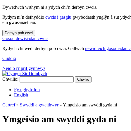
Dywedwch wrthym ni a ydych chi’n derbyn cwcis.
Rydym ni’n defnyddio
cwcis i gasglu
gwybodaeth ynglŷn â sut ydych 
ein gwasanaethau.
Derbyn pob cwci
Gosod dewisiadau cwcis
Rydych chi wedi derbyn pob cwci. Gallwch
newid eich gosodiadau 
Cuddio
Neidio i'r prif gynnwys
Chwilio:
Chwilio
Fy nghyfrifon
English
Cartref
»
Swyddi a gweithwyr
»
Ymgeisio am swyddi gyda ni
Ymgeisio am swyddi gyda ni