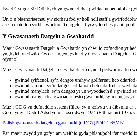
Bydd Cyngor Sir Ddinbych yn gwneud rhai gwiriadau penodol ar gyfe
Un o’n blaenoriaethau yw sicrhau fod yr holl holl staff a gwirfoddo
asesu materion sydd a wnelont â diogelu a hyrwyddo lles plant, pobl 
Y Gwasanaeth Datgelu a Gwahardd
Mae’r Gwasanaeth Datgelu a Gwahardd yn chwilio cofnodion yr heddlu
ynghylch recriwtio. Os oes angen gwiriad y Gwasanaeth Datgelu a Gw
ofynnol.
Mae’r Gwasanaeth Datgelu a Gwahardd yn cynnal pedwar math o wi
gwiriad sylfaenol, sy’n dangos unrhyw gollfarnau heb ddarfod 
gwiriad safonol, sy’n dangos collfarnau heb ddarfod ac wedi d
gwiriad manylach, sy’n dangos yr un wybodaeth â’r gwiriad saf
gwiriad manylach a gwiriad o restri gwahardd, sy’n dangos y
Mae’r GDG yn defnyddio system ffiltro, sy’n golygu yn dibynnu ar y 
Gorchymyn Deddf Adsefydlu Troseddwyr 1974 (Eithriadau) 1975. 
Polisi: gwasanaeth datgelu a gwahardd (GDG) (PDF, 1.65MB)
Pan mae’r swydd yn gofyn am weithio gyda phlant/pobl ifanc/oedol