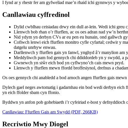
I fynd ar y rhestr fer am gyfweliad mae’n rhaid ichi gynnwys y wybod
Canllawiau cyffredinol
Dylid cwblhau ceisiadau drwy ein dull ar-lein. Wedi ichi greu 
Llenwch bob rhan o’r ffurflen, ac os oes adran nad yw’n berth
Nid ydym yn derbyn CVs ar eu pen eu hunain, ond gallwch gyf
Cofiwch lenwi eich ffurflen monitro cyfle cyfartal; cedwir y 
datgelu unrhyw enwau.
Darllenwch y ffurflen gais yn fanwl, ynghyd â’r manylion am y
Meddyliwch pam fod gennych chi ddiddordeb yn y swydd, a pa s
Gwnewch yn siŵr eich bod yn cyflwyno’ch cais mewn pryd.
Llenwch y ffurflen mewn ffordd broffesiynol, drefnus a chadar
Os oes gennych chi anabledd a bod arnoch angen ffurflen gais mew
Dylech gael neges awtomatig i gadarnhau ein bod wedi derbyn eich 
yn eich ffolder sbam cyn ffonio.
Byddwn yn anfon pob gohebiaeth i’r cyfeiriad e-bost y defnyddioch c
Canllawiau: Ffurflen Gais am Swydd (PDF, 266KB)
Recriwtio Mwy Diogel