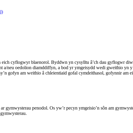
l)
ich cyflogwyr blaenorol. Byddwn yn cysylltu â’ch dau gyflogwr diweth
 a/neu oedolion diamddiffyn, a bod yr ymgeisydd wedi gweithio yn y m
y’n gofyn am weithio â chleientiaid gofal cymdeithasol, gofynnir am 
ar gymwysterau penodol. Os yw’r pecyn ymgeisio’n sôn am gymwysterau
 gymwysterau.