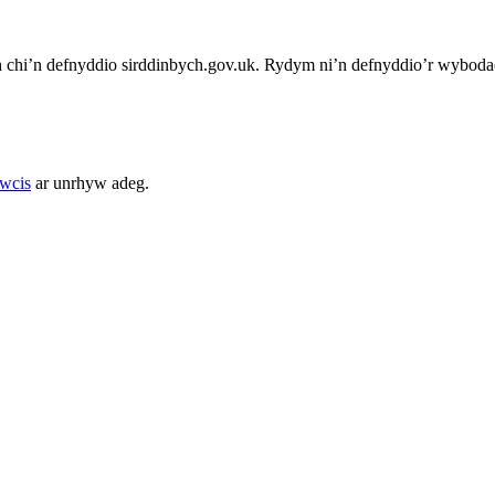
chi’n defnyddio sirddinbych.gov.uk. Rydym ni’n defnyddio’r wybodae
cwcis
ar unrhyw adeg.