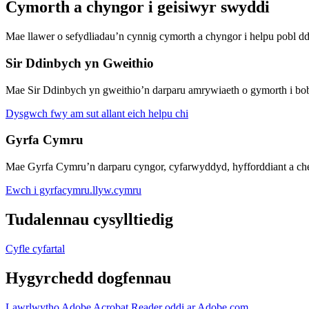
Cymorth a chyngor i geisiwyr swyddi
Mae llawer o sefydliadau’n cynnig cymorth a chyngor i helpu pobl d
Sir Ddinbych yn Gweithio
Mae Sir Ddinbych yn gweithio’n darparu amrywiaeth o gymorth i bobl 
Dysgwch fwy am sut allant eich helpu chi
Gyrfa Cymru
Mae Gyrfa Cymru’n darparu cyngor, cyfarwyddyd, hyfforddiant a chef
Ewch i gyrfacymru.llyw.cymru
Tudalennau cysylltiedig
Cyfle cyfartal
Hygyrchedd dogfennau
Lawrlwytho Adobe Acrobat Reader oddi ar Adobe.com
.