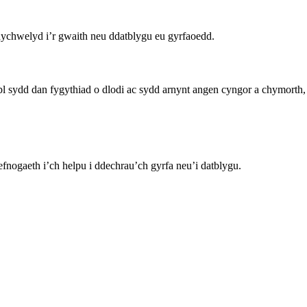
dychwelyd i’r gwaith neu ddatblygu eu gyrfaoedd.
sydd dan fygythiad o dlodi ac sydd arnynt angen cyngor a chymorth, n
nogaeth i’ch helpu i ddechrau’ch gyrfa neu’i datblygu.