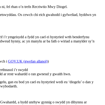
i, fel rhan o’n trefn Recriwtio Mwy Diogel.
 dyletswyddau. Os cewch chi eich gwahodd i gyfweliad, byddwn yn
 i’r ymgeisydd a fydd yn cael ei hystyried wrth benderfynu
dweud hynny, ac yn manylu ar ba fath o wiriad a manylder sy’n
ewch i
GOV.UK (gwefan allanol)
)
erthnasol i’r swydd
dd ar restr wahardd o ran gwneud y gwaith hwn.
lu, gan eu bod yn cael eu hystyried wedi eu ‘diogelu’ o dan y
 wybodaeth.
 a Gwahardd, a bydd unrhyw gynnig o swydd yn dibynnu ar