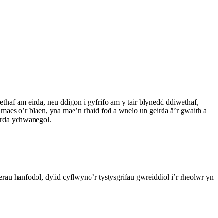
af am eirda, neu ddigon i gyfrifo am y tair blynedd ddiwethaf,
aes o’r blaen, yna mae’n rhaid fod a wnelo un geirda â’r gwaith a
eirda ychwanegol.
 hanfodol, dylid cyflwyno’r tystysgrifau gwreiddiol i’r rheolwr yn