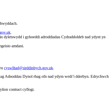
 rhwyddach.
gov.uk
.
i ein dyletswydd i gyhoeddi adroddiadau Cydraddoldeb nad ydynt yn
mgeisio amdani.
neu
cyswlltad@sirddinbych.gov.uk
.
wch ag Adnoddau Dynol rhag ofn nad ydym wedi’i dderbyn. Edrychwch
lion contract cyflogi.