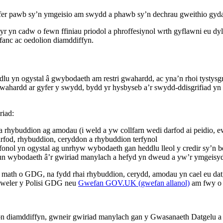
r pawb sy’n ymgeisio am swydd a phawb sy’n dechrau gweithio gyda n
lwyr yn cadw o fewn ffiniau priodol a phroffesiynol wrth gyflawni eu
ifanc ac oedolion diamddiffyn.
 yn ogystal â gwybodaeth am restri gwahardd, ac yna’n rhoi tystysgrif
ahardd ar gyfer y swydd, bydd yr hysbyseb a’r swydd-ddisgrifiad yn 
riad:
a rhybuddion ag amodau (i weld a yw collfarn wedi darfod ai peidio, 
arfod, rhybuddion, ceryddon a rhybuddion terfynol
onol yn ogystal ag unrhyw wybodaeth gan heddlu lleol y credir sy’n b
r un wybodaeth â’r gwiriad manylach a hefyd yn dweud a yw’r ymgeisy
math o GDG, na fydd rhai rhybuddion, cerydd, amodau yn cael eu datge
Gweler y Polisi GDG neu
Gwefan GOV.UK (gwefan allanol)
am fwy o
ion diamddiffyn, gwneir gwiriad manylach gan y Gwasanaeth Datgelu