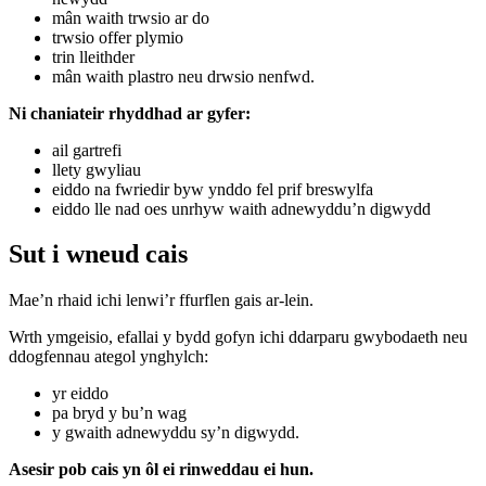
mân waith trwsio ar do
trwsio offer plymio
trin lleithder
mân waith plastro neu drwsio nenfwd.
Ni chaniateir rhyddhad ar gyfer:
ail gartrefi
llety gwyliau
eiddo na fwriedir byw ynddo fel prif breswylfa
eiddo lle nad oes unrhyw waith adnewyddu’n digwydd
Sut i wneud cais
Mae’n rhaid ichi lenwi’r ffurflen gais ar-lein.
Wrth ymgeisio, efallai y bydd gofyn ichi ddarparu gwybodaeth neu
ddogfennau ategol ynghylch:
yr eiddo
pa bryd y bu’n wag
y gwaith adnewyddu sy’n digwydd.
Asesir pob cais yn ôl ei rinweddau ei hun.