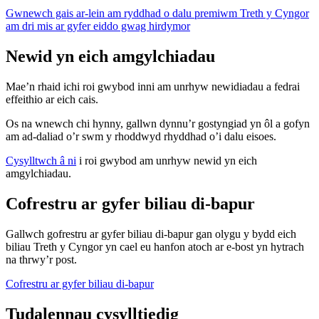
Gwnewch gais ar-lein am ryddhad o dalu premiwm Treth y Cyngor
am dri mis ar gyfer eiddo gwag hirdymor
Newid yn eich amgylchiadau
Mae’n rhaid ichi roi gwybod inni am unrhyw newidiadau a fedrai
effeithio ar eich cais.
Os na wnewch chi hynny, gallwn dynnu’r gostyngiad yn ôl a gofyn
am ad-daliad o’r swm y rhoddwyd rhyddhad o’i dalu eisoes.
Cysylltwch â ni
i roi gwybod am unrhyw newid yn eich
amgylchiadau.
Cofrestru ar gyfer biliau di-bapur
Gallwch gofrestru ar gyfer biliau di-bapur gan olygu y bydd eich
biliau Treth y Cyngor yn cael eu hanfon atoch ar e-bost yn hytrach
na thrwy’r post.
Cofrestru ar gyfer biliau di-bapur
Tudalennau cysylltiedig