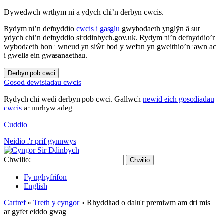
Dywedwch wrthym ni a ydych chi’n derbyn cwcis.
Rydym ni’n defnyddio
cwcis i gasglu
gwybodaeth ynglŷn â sut
ydych chi’n defnyddio sirddinbych.gov.uk. Rydym ni’n defnyddio’r
wybodaeth hon i wneud yn siŵr bod y wefan yn gweithio’n iawn ac
i gwella ein gwasanaethau.
Derbyn pob cwci
Gosod dewisiadau cwcis
Rydych chi wedi derbyn pob cwci. Gallwch
newid eich gosodiadau
cwcis
ar unrhyw adeg.
Cuddio
Neidio i'r prif gynnwys
Chwilio:
Chwilio
Fy nghyfrifon
English
Cartref
»
Treth y cyngor
»
Rhyddhad o dalu'r premiwm am dri mis
ar gyfer eiddo gwag