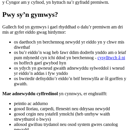
y Cyngor am y cyfnod, yn hytrach na’r gyfradd premiwm.
Pwy sy’n gymwys?
Gallech fod yn gymwys i gael rhyddhad o dalu’r premiwm am dri
mis ar gyfer eiddo gwag hirdymor:
os daethoch yn berchennog newydd yr eiddo yn y chwe mis
diwethaf
os bu’r eiddo’n wag heb fawr ddim dodrefn ynddo am o leiaf
pum mlynedd cyn ichi ddod yn berchennog -
cysylltwch â ni
os hoffech gael gwybod hyn
os ydych yn gwneud gwaith adnewyddu sylweddol i wneud
yr eiddo’n addas i fyw ynddo
os bwriedir defnyddio’r eiddo’n brif breswylfa ar ôl gorffen y
gwaith.
Mae adnewyddu cyffredinol
yn cynnwys, er enghraifft:
peintio ac addurno
gosod lloriau, carpedi, ffenestri neu ddrysau newydd
gosod cegin neu ystafell ymolchi (heb unrhyw waith
strwythurol o bwys)
ailosod gwifrau trydanol neu osod system gwres canolog
newydd