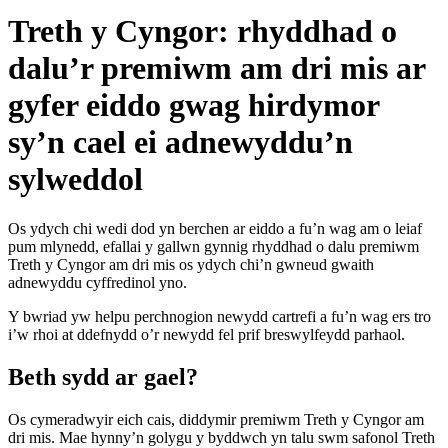
Treth y Cyngor: rhyddhad o
dalu’r premiwm am dri mis ar
gyfer eiddo gwag hirdymor
sy’n cael ei adnewyddu’n
sylweddol
Os ydych chi wedi dod yn berchen ar eiddo a fu’n wag am o leiaf
pum mlynedd, efallai y gallwn gynnig rhyddhad o dalu premiwm
Treth y Cyngor am dri mis os ydych chi’n gwneud gwaith
adnewyddu cyffredinol yno.
Y bwriad yw helpu perchnogion newydd cartrefi a fu’n wag ers tro
i’w rhoi at ddefnydd o’r newydd fel prif breswylfeydd parhaol.
Beth sydd ar gael?
Os cymeradwyir eich cais, diddymir premiwm Treth y Cyngor am
dri mis. Mae hynny’n golygu y byddwch yn talu swm safonol Treth