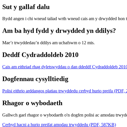
Sut y gallaf dalu
Bydd angen i chi wneud taliad wrth wneud cais am y drwydded hon t
Am ba hyd fydd y drwydded yn ddilys?
Mae’r trwyddedau’n ddilys am uchafswm o 12 mis.
Deddf Cydraddoldeb 2010
Cais am eithriad rhag dyletswyddau o dan ddeddf Cydraddoldeb 20
Dogfennau cysylltiedig
Polisi eithrio arddangos platiau trwyddedu cerbyd hurio preifa (PDF
Rhagor o wybodaeth
Gallwch gael rhagor o wybodaeth o'n dogfen polisi ac amodau trwydd
Cerbyd hacni a hurio preifat amodau trwyddedu (PDF, 587KB)