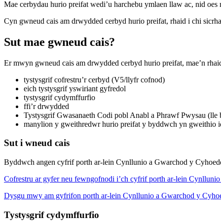
Mae cerbydau hurio preifat wedi’u harchebu ymlaen llaw ac, nid oes 
Cyn gwneud cais am drwydded cerbyd hurio preifat, rhaid i chi sicrh
Sut mae gwneud cais?
Er mwyn gwneud cais am drwydded cerbyd hurio preifat, mae’n rhaid 
tystysgrif cofrestru’r cerbyd (V5/llyfr cofnod)
eich tystysgrif yswiriant gyfredol
tystysgrif cydymffurfio
ffi’r drwydded
Tystysgrif Gwasanaeth Codi pobl Anabl a Phrawf Pwysau (lle 
manylion y gweithredwr hurio preifat y byddwch yn gweithio 
Sut i wneud cais
Byddwch angen cyfrif porth ar-lein Cynllunio a Gwarchod y Cyhoedd
Cofrestru ar gyfer neu fewngofnodi i’ch cyfrif porth ar-lein Cynllu
Dysgu mwy am gyfrifon porth ar-lein Cynllunio a Gwarchod y Cyho
Tystysgrif cydymffurfio