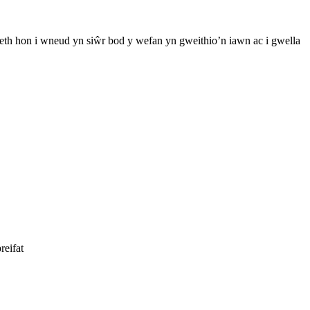
th hon i wneud yn siŵr bod y wefan yn gweithio’n iawn ac i gwella
reifat