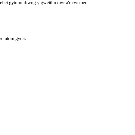
ael ei gytuno rhwng y gweithredwr a'r cwsmer.
lyd atom gyda: