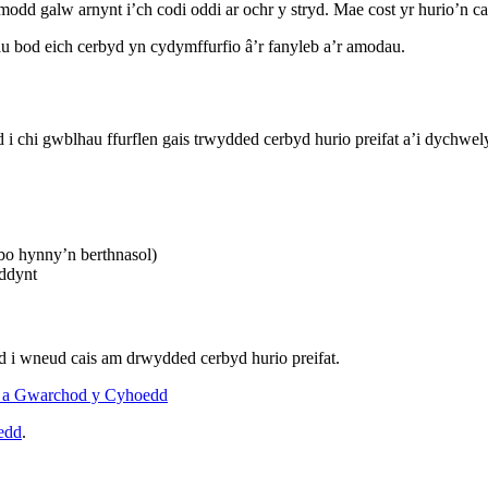
modd galw arnynt i’ch codi oddi ar ochr y stryd. Mae cost yr hurio’n c
au bod eich cerbyd yn cydymffurfio â’r fanyleb a’r amodau.
i chi gwblhau ffurflen gais trwydded cerbyd hurio preifat a’i dychwe
bo hynny’n berthnasol)
iddynt
 i wneud cais am drwydded cerbyd hurio preifat.
nio a Gwarchod y Cyhoedd
edd
.