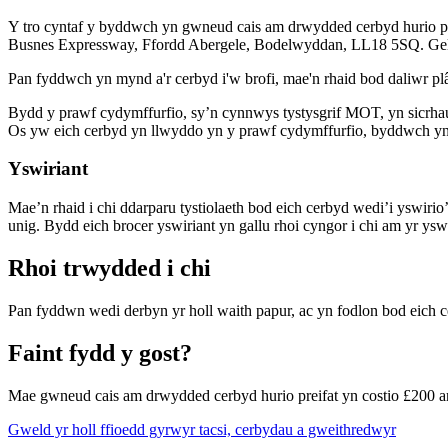
Y tro cyntaf y byddwch yn gwneud cais am drwydded cerbyd hurio p
Busnes Expressway, Ffordd Abergele, Bodelwyddan, LL18 5SQ. Gel
Pan fyddwch yn mynd a'r cerbyd i'w brofi, mae'n rhaid bod daliwr plâ
Bydd y prawf cydymffurfio, sy’n cynnwys tystysgrif MOT, yn sicrhau 
Os yw eich cerbyd yn llwyddo yn y prawf cydymffurfio, byddwch yn d
Yswiriant
Mae’n rhaid i chi ddarparu tystiolaeth bod eich cerbyd wedi’i yswirio
unig. Bydd eich brocer yswiriant yn gallu rhoi cyngor i chi am yr yswi
Rhoi trwydded i chi
Pan fyddwn wedi derbyn yr holl waith papur, ac yn fodlon bod eich ce
Faint fydd y gost?
Mae gwneud cais am drwydded cerbyd hurio preifat yn costio £200 ar
Gweld yr holl ffioedd gyrwyr tacsi, cerbydau a gweithredwyr