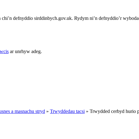
chi’n defnyddio sirddinbych.gov.uk. Rydym ni’n defnyddio’r wybodae
cwcis
ar unrhyw adeg.
snes a masnachu stryd
»
Trwyddedau tacsi
»
Trwydded cerbyd hurio p