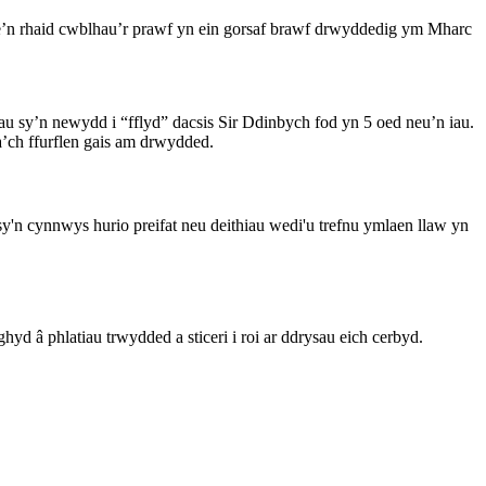
e’n rhaid cwblhau’r prawf yn ein gorsaf brawf drwyddedig ym Mharc
u sy’n newydd i “fflyd” dacsis Sir Ddinbych fod yn 5 oed neu’n iau.
’ch ffurflen gais am drwydded.
 sy'n cynnwys hurio preifat neu deithiau wedi'u trefnu ymlaen llaw yn
d â phlatiau trwydded a sticeri i roi ar ddrysau eich cerbyd.