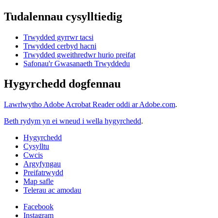
Tudalennau cysylltiedig
Trwydded gyrrwr tacsi
Trwydded cerbyd hacni
Trwydded gweithredwr hurio preifat
Safonau'r Gwasanaeth Trwyddedu
Hygyrchedd dogfennau
Lawrlwytho Adobe Acrobat Reader oddi ar Adobe.com
.
Beth rydym yn ei wneud i wella hygyrchedd
.
Hygyrchedd
Cysylltu
Cwcis
Argyfyngau
Preifatrwydd
Map safle
Telerau ac amodau
Facebook
Instagram