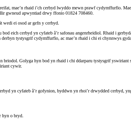
reifat, mae’n rhaid i’ch cerbyd lwyddo mewn prawf cydymffurfio. Ma
lir gwneud apwyntiad drwy ffonio 01824 708460.
t wedi ei osod ar gefn y cerbyd.
bod eich cerbyd yn cyfateb â’r safonau angenrheidiol. Rhaid i gerbyda
erbyn tystysgrif cydymffurfio, ac mae’n rhaid i chi ei chynnwys gyda
’n briodol. Golyga hyn bod yn rhaid i chi ddarparu tystysgrif yswiriant
riant cywir.
rbyd yn cyfateb â’r gofynion, byddwn yn rhoi’r drwydded cerbyd, ynghy
 hyn o bryd.