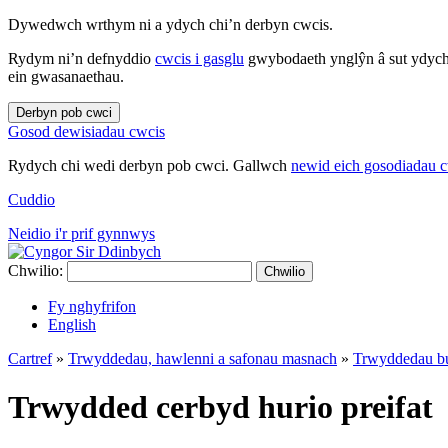
Dywedwch wrthym ni a ydych chi’n derbyn cwcis.
Rydym ni’n defnyddio
cwcis i gasglu
gwybodaeth ynglŷn â sut ydych 
ein gwasanaethau.
Derbyn pob cwci
Gosod dewisiadau cwcis
Rydych chi wedi derbyn pob cwci. Gallwch
newid eich gosodiadau 
Cuddio
Neidio i'r prif gynnwys
Chwilio:
Chwilio
Fy nghyfrifon
English
Cartref
»
Trwyddedau, hawlenni a safonau masnach
»
Trwyddedau bu
Trwydded cerbyd hurio preifat