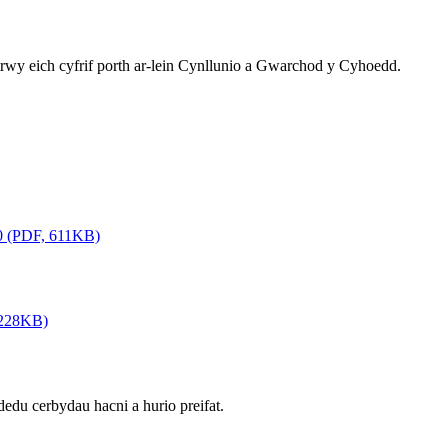
rwy eich cyfrif porth ar-lein Cynllunio a Gwarchod y Cyhoedd.
10 (PDF, 611KB)
, 228KB)
edu cerbydau hacni a hurio preifat.