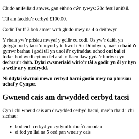
Cludo anifeiliaid anwes, gan eithrio cŵn tywys: 20c fesul anifail.
Tâl am faeddu’r cerbyd £100.00.
Codir Tariff 3 bob amser wrth gludo mwy na 4 o deithwyr.
Y rhain yw’r prisiau mwyaf y gellir eu codi. Os yw’r daith yn
golygu bod y tacsi’n mynd y tu hwnt i Sir Ddinbych, mae'n
rhaid
i'r
gyrrwr barhau i godi tâl yn unol â'r cyfraddau uchod
oni bai
ei
fod/ei bod wedi cytuno fel arall o flaen llaw gyda’r huriwr cyn
dechrau’r daith.
Dylai cwsmeriaid wirio’r tâl a godir yn ôl yr hyn
a welir ar y medrydd.
Ni ddylai siwrnai mewn cerbyd hacni gostio mwy na phrisiau
uchaf y Cyngor.
Gwneud cais am drwydded cerbyd tacsi
Cyn i chi wneud cais am drwydded cerbyd hacni, mae’n rhaid i chi
sicrhau:
bod eich cerbyd yn cydymffurfio â'r amodau
ei fod yn llai na 5 oed pan wneir y cais