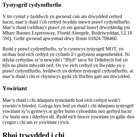
Tystysgrif cydymffurfio
Y tro cyntaf y byddwch yn gwneud cais am drwydded cerbyd
hacni, mae’n rhaid i’ch cerbyd lwyddo mewn prawf cydymffurfio.
Mae’n rhaid cwblhau’r prawf yn ein gorsaf brawf drwyddedig ym
Mharc Busnes Expressway, Ffordd Abergele, Bodelwyddan, LL18
5SQ. Gellir gwneud apwyntiad drwy ffonio 01824 708460.
Bydd y prawf cydymffurfio, sy’n cynnwys tystysgrif MOT, yn
sicrhau bod eich cerbyd yn cyfateb â’r gofynion angenrheidiol. Ni
ddylai cerbydau sy’n newydd i “fflyd” tacsi Sir Ddinbych fod yn
hŷn na phum mlwydd oed. Os yw eich cerbyd yn llwyddo yn y
prawf cydymffurfio, byddwch yn derbyn tystysgrif cydymffurfio, ac
mae’n rhaid i chi ei chynnwys gyda’ch ffurflen gais am drwydded.
Yswiriant
Mae’n rhaid i chi ddarparu tystiolaeth bod eich cerbyd wedi’i
yswirio’n briodol. Golyga hyn bod yn rhaid i chi ddarparu tystysgrif
yswiriant sy’n gymwys ar gyfer hurio cyhoeddus neu gerbyd hacni
i’w hurio neu i dderbyn tâl. Bydd eich brocer yswiriant yn gallu rhoi
cyngor i chi am yr yswiriant cywir.
Rhoi trwydded i chi