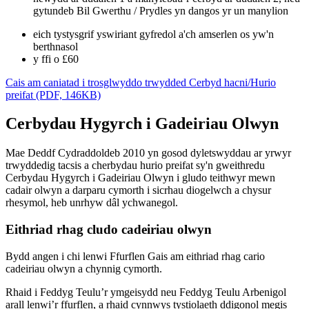
gytundeb Bil Gwerthu / Prydles yn dangos yr un manylion
eich tystysgrif yswiriant gyfredol a'ch amserlen os yw'n
berthnasol
y ffi o £60
Cais am caniatad i trosglwyddo trwydded Cerbyd hacni/Hurio
preifat (PDF, 146KB)
Cerbydau Hygyrch i Gadeiriau Olwyn
Mae Deddf Cydraddoldeb 2010 yn gosod dyletswyddau ar yrwyr
trwyddedig tacsis a cherbydau hurio preifat sy'n gweithredu
Cerbydau Hygyrch i Gadeiriau Olwyn i gludo teithwyr mewn
cadair olwyn a darparu cymorth i sicrhau diogelwch a chysur
rhesymol, heb unrhyw dâl ychwanegol.
Eithriad rhag cludo cadeiriau olwyn
Bydd angen i chi lenwi Ffurflen Gais am eithriad rhag cario
cadeiriau olwyn a chynnig cymorth.
Rhaid i Feddyg Teulu’r ymgeisydd neu Feddyg Teulu Arbenigol
arall lenwi’r ffurflen, a rhaid cynnwys tystiolaeth ddigonol megis