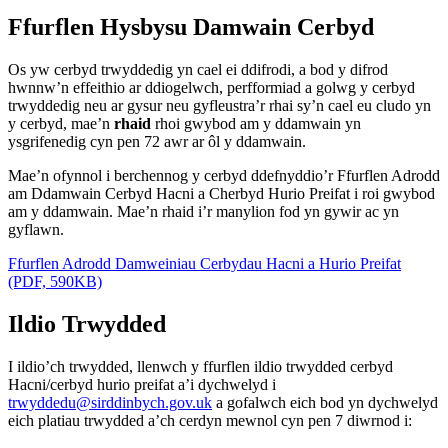
Ffurflen Hysbysu Damwain Cerbyd
Os yw cerbyd trwyddedig yn cael ei ddifrodi, a bod y difrod
hwnnw’n effeithio ar ddiogelwch, perfformiad a golwg y cerbyd
trwyddedig neu ar gysur neu gyfleustra’r rhai sy’n cael eu cludo yn
y cerbyd, mae’n
rhaid
rhoi gwybod am y ddamwain yn
ysgrifenedig cyn pen 72 awr ar ôl y ddamwain.
Mae’n ofynnol i berchennog y cerbyd ddefnyddio’r Ffurflen Adrodd
am Ddamwain Cerbyd Hacni a Cherbyd Hurio Preifat i roi gwybod
am y ddamwain. Mae’n rhaid i’r manylion fod yn gywir ac yn
gyflawn.
Ffurflen Adrodd Damweiniau Cerbydau Hacni a Hurio Preifat
(PDF, 590KB)
Ildio Trwydded
I ildio’ch trwydded, llenwch y ffurflen ildio trwydded cerbyd
Hacni/cerbyd hurio preifat a’i dychwelyd i
trwyddedu@sirddinbych.gov.uk
a gofalwch eich bod yn dychwelyd
eich platiau trwydded a’ch cerdyn mewnol cyn pen 7 diwrnod i: