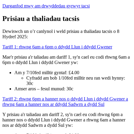
Darganfod mwy am drwyddedau gyrwyr tacsi
Prisiau a thaliadau tacsis
Dewiswch un o’r canlynol i weld prisiau a thaliadau tacsis o 8
Hydref 2025:
Tariff 1: rhwng 6am a 6pm o ddydd Llun i ddydd Gwener
Mae'r prisiau a'r taliadau am dariff 1, sy'n cael eu codi rhwng 6am a
6pm o ddydd Llun i ddydd Gwener yw:
Am y 7/10fed milltir gyntaf: £4.00
Cyfradd am bob 1/10fed milltir neu ran wedi hynny:
30c
Amser aros – fesul munud: 30c
Tariff 2: rhwng 6pm a hanner nos o ddydd Llun i ddydd Gwener a
rhwng 6am a hanner nos ar ddydd Sadwrn a dydd Sul
Y prisiau a'r taliadau am dariff 2, sy'n cael eu codi rhwng 6pm a
hanner nos o ddydd Llun i ddydd Gwener a rhwng 6am a hanner
nos ar ddydd Sadwrn a dydd Sul yw: