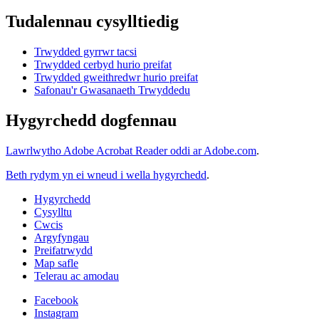
Tudalennau cysylltiedig
Trwydded gyrrwr tacsi
Trwydded cerbyd hurio preifat
Trwydded gweithredwr hurio preifat
Safonau'r Gwasanaeth Trwyddedu
Hygyrchedd dogfennau
Lawrlwytho Adobe Acrobat Reader oddi ar Adobe.com
.
Beth rydym yn ei wneud i wella hygyrchedd
.
Hygyrchedd
Cysylltu
Cwcis
Argyfyngau
Preifatrwydd
Map safle
Telerau ac amodau
Facebook
Instagram