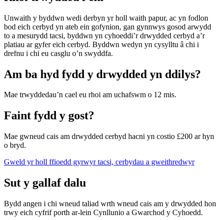
Unwaith y byddwn wedi derbyn yr holl waith papur, ac yn fodlon
bod eich cerbyd yn ateb ein gofynion, gan gynnwys gosod arwydd
to a mesurydd tacsi, byddwn yn cyhoeddi’r drwydded cerbyd a’r
platiau ar gyfer eich cerbyd. Byddwn wedyn yn cysylltu â chi i
drefnu i chi eu casglu o’n swyddfa.
Am ba hyd fydd y drwydded yn ddilys?
Mae trwyddedau’n cael eu rhoi am uchafswm o 12 mis.
Faint fydd y gost?
Mae gwneud cais am drwydded cerbyd hacni yn costio £200 ar hyn
o bryd.
Gweld yr holl ffioedd gyrwyr tacsi, cerbydau a gweithredwyr
Sut y gallaf dalu
Bydd angen i chi wneud taliad wrth wneud cais am y drwydded hon
trwy eich cyfrif porth ar-lein Cynllunio a Gwarchod y Cyhoedd.