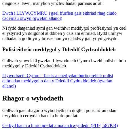
diagnosis llawn, manylion ymchwiliadau parhaus ac ati.
Ewch i LLYW.CYMRU i gael ffurflen gais eithriad rhag cludo
cadeiriau olwyn (gwefan allanol)
Ni fydd datganiad syml gan weithiwr meddygol proffesiynol yn cael
ei ystyried yn ddigonol at ddiben y cais am eithriad. Bydd unrhyw
daliadau a godir yn y broses hon yn daladwy gan yr ymgeisydd.
Polisi eithrio meddygol y Ddeddf Cydraddoldeb
Gallwch ymweld â gwefan Llywodraeth Cymru i weld polisi eithrio
meddygol y Ddeddf Cydraddoldeb.
Llywodraeth Cymru: Tacsis a cherbydau hurio preifat: polisi
eithriadau meddygol o dan y Ddeddf Cydraddoldeb (gwefan
allanol)
Rhagor o wybodaeth
Gallwch gael rhagor o wybodaeth o'n dogfen polisi ac amodau
trwyddedu cerbydau hacni a hurio preifat.
Cerbyd hacni a hurio preifat amodau trwyddedu (PDF, 587KB)