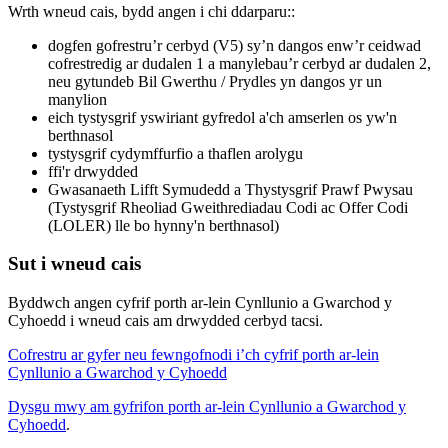
Wrth wneud cais, bydd angen i chi ddarparu::
dogfen gofrestru’r cerbyd (V5) sy’n dangos enw’r ceidwad
cofrestredig ar dudalen 1 a manylebau’r cerbyd ar dudalen 2,
neu gytundeb Bil Gwerthu / Prydles yn dangos yr un
manylion
eich tystysgrif yswiriant gyfredol a'ch amserlen os yw'n
berthnasol
tystysgrif cydymffurfio a thaflen arolygu
ffi'r drwydded
Gwasanaeth Lifft Symudedd a Thystysgrif Prawf Pwysau
(Tystysgrif Rheoliad Gweithrediadau Codi ac Offer Codi
(LOLER) lle bo hynny'n berthnasol)
Sut i wneud cais
Byddwch angen cyfrif porth ar-lein Cynllunio a Gwarchod y
Cyhoedd i wneud cais am drwydded cerbyd tacsi.
Cofrestru ar gyfer neu fewngofnodi i’ch cyfrif porth ar-lein
Cynllunio a Gwarchod y Cyhoedd
Dysgu mwy am gyfrifon porth ar-lein Cynllunio a Gwarchod y
Cyhoedd
.