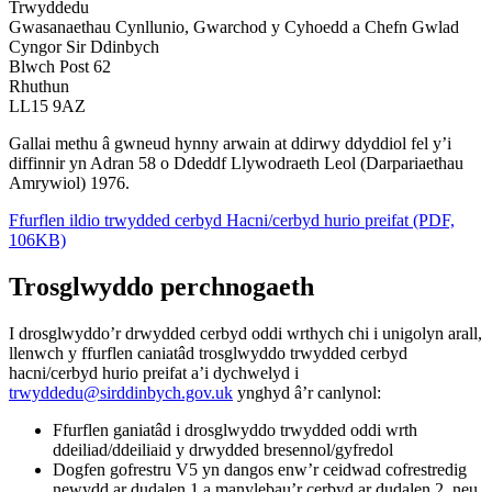
Trwyddedu
Gwasanaethau Cynllunio, Gwarchod y Cyhoedd a Chefn Gwlad
Cyngor Sir Ddinbych
Blwch Post 62
Rhuthun
LL15 9AZ
Gallai methu â gwneud hynny arwain at ddirwy ddyddiol fel y’i
diffinnir yn Adran 58 o Ddeddf Llywodraeth Leol (Darpariaethau
Amrywiol) 1976.
Ffurflen ildio trwydded cerbyd Hacni/cerbyd hurio preifat (PDF,
106KB)
Trosglwyddo perchnogaeth
I drosglwyddo’r drwydded cerbyd oddi wrthych chi i unigolyn arall,
llenwch y ffurflen caniatâd trosglwyddo trwydded cerbyd
hacni/cerbyd hurio preifat a’i dychwelyd i
trwyddedu@sirddinbych.gov.uk
ynghyd â’r canlynol:
Ffurflen ganiatâd i drosglwyddo trwydded oddi wrth
ddeiliad/ddeiliaid y drwydded bresennol/gyfredol
Dogfen gofrestru V5 yn dangos enw’r ceidwad cofrestredig
newydd ar dudalen 1 a manylebau’r cerbyd ar dudalen 2, neu