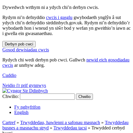
Dywedwch wrthym ni a ydych chi’n derbyn cwcis.
Rydym ni’n defnyddio
cwcis i gasglu
gwybodaeth ynglŷn â sut
ydych chi’n defnyddio sirddinbych.gov.uk. Rydym ni’n defnyddio’r
wybodaeth hon i wneud yn siŵr bod y wefan yn gweithio’n iawn ac
i gwella ein gwasanaethau.
Derbyn pob cwci
Gosod dewisiadau cwcis
Rydych chi wedi derbyn pob cwci. Gallwch
newid eich gosodiadau
cwcis
ar unrhyw adeg.
Cuddio
Neidio i'r prif gynnwys
Chwilio:
Chwilio
Fy nghyfrifon
English
Cartref
»
Trwyddedau, hawlenni a safonau masnach
»
Trwyddedau
busnes a masnachu stryd
»
Trwyddedau tacsi
»
Trwydded cerbyd