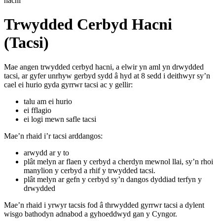
hacni
Trwydded Cerbyd Hacni
(Tacsi)
Mae angen trwydded cerbyd hacni, a elwir yn aml yn drwydded
tacsi, ar gyfer unrhyw gerbyd sydd â hyd at 8 sedd i deithwyr sy’n
cael ei hurio gyda gyrrwr tacsi ac y gellir:
talu am ei hurio
ei fflagio
ei logi mewn safle tacsi
Mae’n rhaid i’r tacsi arddangos:
arwydd ar y to
plât melyn ar flaen y cerbyd a cherdyn mewnol llai, sy’n rhoi
manylion y cerbyd a rhif y trwydded tacsi.
plât melyn ar gefn y cerbyd sy’n dangos dyddiad terfyn y
drwydded
Mae’n rhaid i yrwyr tacsis fod â thrwydded gyrrwr tacsi a dylent
wisgo bathodyn adnabod a gyhoeddwyd gan y Cyngor.