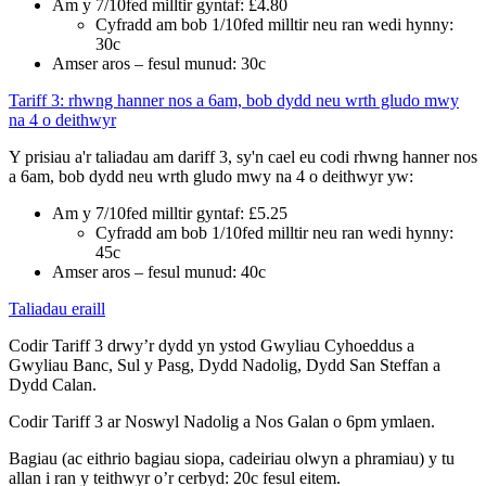
Am y 7/10fed milltir gyntaf: £4.80
Cyfradd am bob 1/10fed milltir neu ran wedi hynny:
30c
Amser aros – fesul munud: 30c
Tariff 3: rhwng hanner nos a 6am, bob dydd neu wrth gludo mwy
na 4 o deithwyr
Y prisiau a'r taliadau am dariff 3, sy'n cael eu codi rhwng hanner nos
a 6am, bob dydd neu wrth gludo mwy na 4 o deithwyr yw:
Am y 7/10fed milltir gyntaf: £5.25
Cyfradd am bob 1/10fed milltir neu ran wedi hynny:
45c
Amser aros – fesul munud: 40c
Taliadau eraill
Codir Tariff 3 drwy’r dydd yn ystod Gwyliau Cyhoeddus a
Gwyliau Banc, Sul y Pasg, Dydd Nadolig, Dydd San Steffan a
Dydd Calan.
Codir Tariff 3 ar Noswyl Nadolig a Nos Galan o 6pm ymlaen.
Bagiau (ac eithrio bagiau siopa, cadeiriau olwyn a phramiau) y tu
allan i ran y teithwyr o’r cerbyd: 20c fesul eitem.