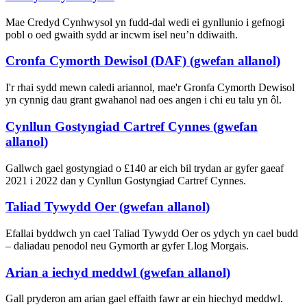
Mae Credyd Cynhwysol yn fudd-dal wedi ei gynllunio i gefnogi
pobl o oed gwaith sydd ar incwm isel neu’n ddiwaith.
Cronfa Cymorth Dewisol (DAF) (gwefan allanol)
I'r rhai sydd mewn caledi ariannol, mae'r Gronfa Cymorth Dewisol
yn cynnig dau grant gwahanol nad oes angen i chi eu talu yn ôl.
Cynllun Gostyngiad Cartref Cynnes (gwefan
allanol)
Gallwch gael gostyngiad o £140 ar eich bil trydan ar gyfer gaeaf
2021 i 2022 dan y Cynllun Gostyngiad Cartref Cynnes.
Taliad Tywydd Oer (gwefan allanol)
Efallai byddwch yn cael Taliad Tywydd Oer os ydych yn cael budd
– daliadau penodol neu Gymorth ar gyfer Llog Morgais.
Arian a iechyd meddwl (gwefan allanol)
Gall pryderon am arian gael effaith fawr ar ein hiechyd meddwl.