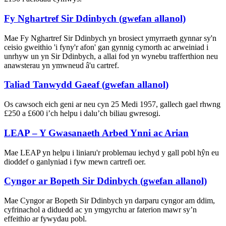
Fy Nghartref Sir Ddinbych (gwefan allanol)
Mae Fy Nghartref Sir Ddinbych yn brosiect ymyrraeth gynnar sy'n
ceisio gweithio 'i fyny'r afon' gan gynnig cymorth ac arweiniad i
unrhyw un yn Sir Ddinbych, a allai fod yn wynebu trafferthion neu
anawsterau yn ymwneud â'u cartref.
Taliad Tanwydd Gaeaf (gwefan allanol)
Os cawsoch eich geni ar neu cyn 25 Medi 1957, gallech gael rhwng
£250 a £600 i’ch helpu i dalu’ch biliau gwresogi.
LEAP – Y Gwasanaeth Arbed Ynni ac Arian
Mae LEAP yn helpu i liniaru'r problemau iechyd y gall pobl hŷn eu
dioddef o ganlyniad i fyw mewn cartrefi oer.
Cyngor ar Bopeth Sir Ddinbych (gwefan allanol)
Mae Cyngor ar Bopeth Sir Ddinbych yn darparu cyngor am ddim,
cyfrinachol a diduedd ac yn ymgyrchu ar faterion mawr sy’n
effeithio ar fywydau pobl.