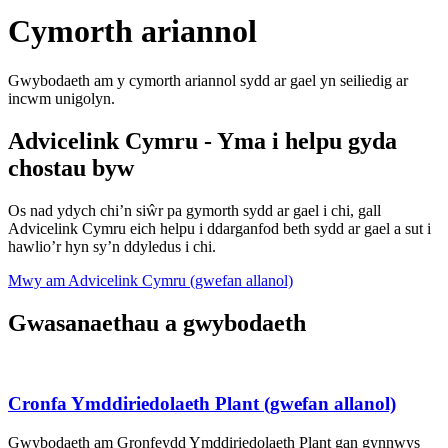
Cymorth ariannol
Gwybodaeth am y cymorth ariannol sydd ar gael yn seiliedig ar
incwm unigolyn.
Advicelink Cymru - Yma i helpu gyda
chostau byw
Os nad ydych chi’n siŵr pa gymorth sydd ar gael i chi, gall
Advicelink Cymru eich helpu i ddarganfod beth sydd ar gael a sut i
hawlio’r hyn sy’n ddyledus i chi.
Mwy am Advicelink Cymru (gwefan allanol)
Gwasanaethau a gwybodaeth
Cronfa Ymddiriedolaeth Plant (gwefan allanol)
Gwybodaeth am Gronfeydd Ymddiriedolaeth Plant gan gynnwys