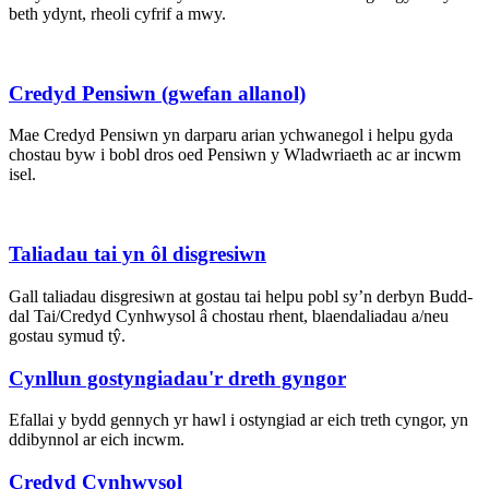
beth ydynt, rheoli cyfrif a mwy.
Credyd Pensiwn (gwefan allanol)
Mae Credyd Pensiwn yn darparu arian ychwanegol i helpu gyda
chostau byw i bobl dros oed Pensiwn y Wladwriaeth ac ar incwm
isel.
Taliadau tai yn ôl disgresiwn
Gall taliadau disgresiwn at gostau tai helpu pobl sy’n derbyn Budd-
dal Tai/Credyd Cynhwysol â chostau rhent, blaendaliadau a/neu
gostau symud tŷ.
Cynllun gostyngiadau'r dreth gyngor
Efallai y bydd gennych yr hawl i ostyngiad ar eich treth cyngor, yn
ddibynnol ar eich incwm.
Credyd Cynhwysol