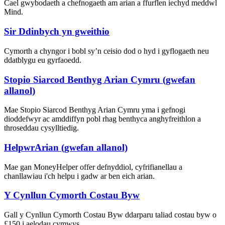
Cael gwybodaeth a chefnogaeth am arian a ffurflen iechyd meddwl
Mind.
Sir Ddinbych yn gweithio
Cymorth a chyngor i bobl sy’n ceisio dod o hyd i gyflogaeth neu
ddatblygu eu gyrfaoedd.
Stopio Siarcod Benthyg Arian Cymru (gwefan
allanol)
Mae Stopio Siarcod Benthyg Arian Cymru yma i gefnogi
dioddefwyr ac amddiffyn pobl rhag benthyca anghyfreithlon a
throseddau cysylltiedig.
HelpwrArian (gwefan allanol)
Mae gan MoneyHelper offer defnyddiol, cyfrifianellau a
chanllawiau i'ch helpu i gadw ar ben eich arian.
Y Cynllun Cymorth Costau Byw
Gall y Cynllun Cymorth Costau Byw ddarparu taliad costau byw o
£150 i aelodau cymwys.