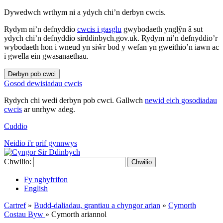
Dywedwch wrthym ni a ydych chi’n derbyn cwcis.
Rydym ni’n defnyddio
cwcis i gasglu
gwybodaeth ynglŷn â sut
ydych chi’n defnyddio sirddinbych.gov.uk. Rydym ni’n defnyddio’r
wybodaeth hon i wneud yn siŵr bod y wefan yn gweithio’n iawn ac
i gwella ein gwasanaethau.
Derbyn pob cwci
Gosod dewisiadau cwcis
Rydych chi wedi derbyn pob cwci. Gallwch
newid eich gosodiadau
cwcis
ar unrhyw adeg.
Cuddio
Neidio i'r prif gynnwys
Chwilio:
Chwilio
Fy nghyfrifon
English
Cartref
»
Budd-daliadau, grantiau a chyngor arian
»
Cymorth
Costau Byw
»
Cymorth ariannol