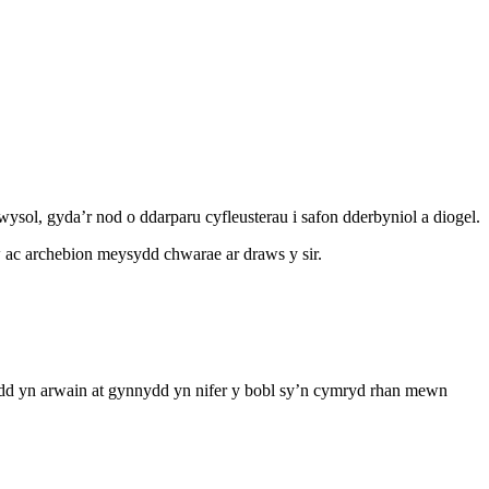
ysol, gyda’r nod o ddarparu cyfleusterau i safon dderbyniol a diogel.
ac archebion meysydd chwarae ar draws y sir.
dd yn arwain at gynnydd yn nifer y bobl sy’n cymryd rhan mewn