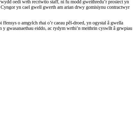
ydd oedi wrth recriwtio staff, ni fu modd gweithredu’r prosiect yn
r Cyngor yn cael gwell gwerth am arian drwy gomisiynu contractwyr
fensys o amgylch rhai o’r caeau pêl-droed, yn ogystal â gwella
 yn y gwasanaethau eiddo, ac rydym wrthi’n meithrin cyswllt â grwpiau