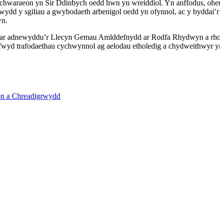
 chwaraeon yn Sir Ddinbych oedd hwn yn wreiddiol. Yn anffodus, oherw
rwydd y sgiliau a gwybodaeth arbenigol oedd yn ofynnol, ac y byddai’
wn.
wn ar adnewyddu’r Llecyn Gemau Amlddefnydd ar Rodfa Rhydwyn a rhoi f
u. Cafwyd trafodaethau cychwynnol ag aelodau etholedig a chydweithwyr
on a Chreadigrwydd