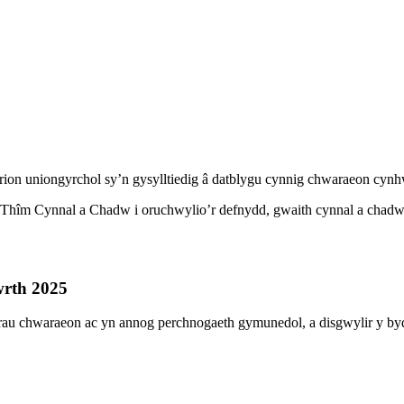
terion uniongyrchol sy’n gysylltiedig â datblygu cynnig chwaraeon cynhw
hîm Cynnal a Chadw i oruchwylio’r defnydd, gwaith cynnal a chadw 
wrth 2025
rau chwaraeon ac yn annog perchnogaeth gymunedol, a disgwylir y by