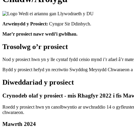
Arweinydd y Prosiect:
Cyngor Sir Ddinbych.
Mae’r prosiect nawr wedi’i gwblhau.
Trosolwg o’r prosiect
Nod y prosiect hwn yn y lle cyntaf fydd ceisio mynd i’r afael â’r ma
Bydd y prosiect hefyd yn recriwtio Swyddog Meysydd Chwaraeon a T
Diweddariad y prosiect
Crynodeb olaf y prosiect - mis Rhagfyr 2022 i fis Ma
Roedd y prosiect hwn yn canolbwyntio ar uwchraddio 14 o gyfleuste
chwaraeon.
Mawrth 2024