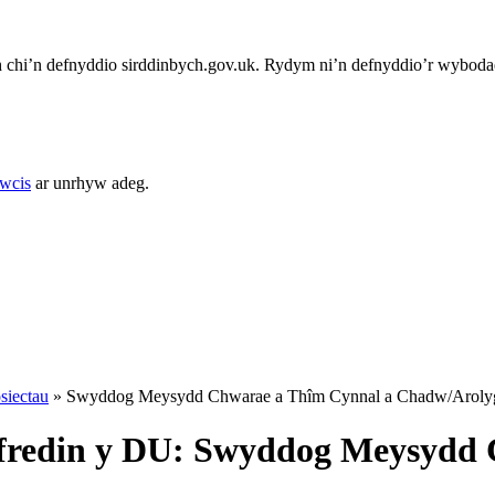
chi’n defnyddio sirddinbych.gov.uk. Rydym ni’n defnyddio’r wybodae
cwcis
ar unrhyw adeg.
siectau
»
Swyddog Meysydd Chwarae a Thîm Cynnal a Chadw/Aroly
ffredin y DU: Swyddog Meysydd