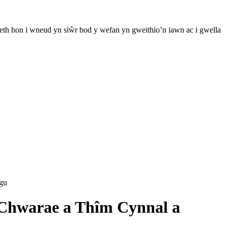
th hon i wneud yn siŵr bod y wefan yn gweithio’n iawn ac i gwella
gu
 Chwarae a Thîm Cynnal a