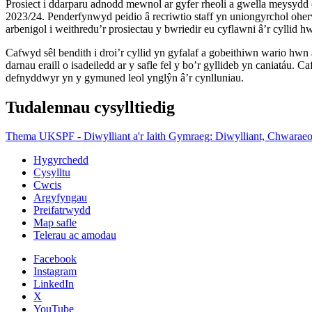
Prosiect i ddarparu adnodd mewnol ar gyfer rheoli a gwella meysydd
2023/24. Penderfynwyd peidio â recriwtio staff yn uniongyrchol ohe
arbenigol i weithredu’r prosiectau y bwriedir eu cyflawni â’r cyllid h
Cafwyd sêl bendith i droi’r cyllid yn gyfalaf a gobeithiwn wario h
darnau eraill o isadeiledd ar y safle fel y bo’r gyllideb yn caniatá
defnyddwyr yn y gymuned leol ynglŷn â’r cynlluniau.
Tudalennau cysylltiedig
Thema UKSPF - Diwylliant a'r Iaith Gymraeg: Diwylliant, Chwarae
Hygyrchedd
Cysylltu
Cwcis
Argyfyngau
Preifatrwydd
Map safle
Telerau ac amodau
Facebook
Instagram
LinkedIn
X
YouTube