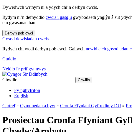
Dywedwch wrthym ni a ydych chi’n derbyn cwcis.
Rydym ni’n defnyddio
cwcis i gasglu
gwybodaeth ynglŷn â sut ydych 
ein gwasanaethau.
Derbyn pob cwci
Gosod dewisiadau cwcis
Rydych chi wedi derbyn pob cwci. Gallwch
newid eich gosodiadau 
Cuddio
Neidio i'r prif gynnwys
Chwilio:
Chwilio
Fy nghyfrifon
English
Cartref
»
Cymunedau a byw
»
Cronfa Ffyniant Gyffredin y DU
»
Pro
Prosiectau Cronfa Ffyniant Gy
Chadw/Arolygu