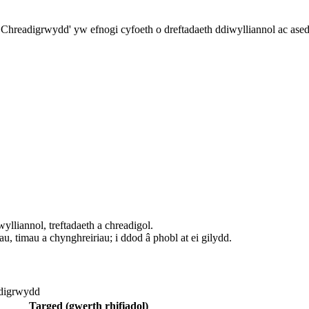
 Chreadigrwydd' yw efnogi cyfoeth o dreftadaeth ddiwylliannol ac ase
ylliannol, treftadaeth a chreadigol.
au, timau a chynghreiriau; i ddod â phobl at ei gilydd.
adigrwydd
Targed (gwerth rhifiadol)