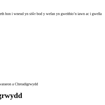
th hon i wneud yn siŵr bod y wefan yn gweithio’n iawn ac i gwella
hwaraeon a Chreadigrwydd
igrwydd