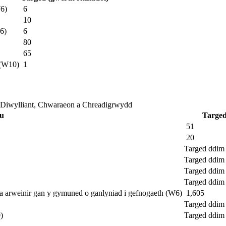
W6)
6
10
6)
6
80
65
 (W10)
1
 Diwylliant, Chwaraeon a Chreadigrwydd
u
Targed
51
20
Targed ddim 
Targed ddim 
Targed ddim 
Targed ddim 
ol a arweinir gan y gymuned o ganlyniad i gefnogaeth (W6)
1,605
Targed ddim 
)
Targed ddim 