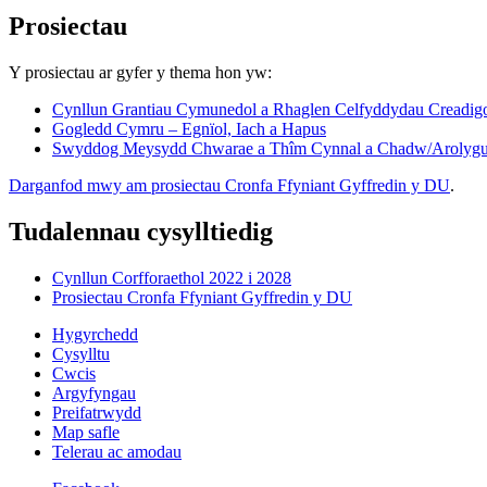
Prosiectau
Y prosiectau ar gyfer y thema hon yw:
Cynllun Grantiau Cymunedol a Rhaglen Celfyddydau Creadig
Gogledd Cymru – Egnïol, Iach a Hapus
Swyddog Meysydd Chwarae a Thîm Cynnal a Chadw/Arolyg
Darganfod mwy am prosiectau Cronfa Ffyniant Gyffredin y DU
.
Tudalennau cysylltiedig
Cynllun Corfforaethol 2022 i 2028
Prosiectau Cronfa Ffyniant Gyffredin y DU
Hygyrchedd
Cysylltu
Cwcis
Argyfyngau
Preifatrwydd
Map safle
Telerau ac amodau