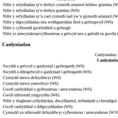
Nifer y sefydliadau sy'n derbyn cymorth ariannol heblaw grantiau (
Nifer y sefydliadau sy'n derbyn grantiau (W6)
Nifer y sefydliadau sy’n cael cymorth nad yw’n gymorth ariannol (W
Nifer y digwyddiadau neu weithgareddau lleol a gefnogwyd (W6)
Nifer y cyfleoedd gwirfoddoli a gefnogir
Nifer yr amwynderau/cyfleusterau a grëwyd neu a gafodd eu gwella
Canlyniadau
Canlyniadau:
Canlyniada
Swyddi a grëwyd o ganlyniad i gefnogaeth (W6)
Swyddi a ddiogelwyd o ganlyniad i gefnogaeth (W6)
Cynnydd mewn defnyddwyr (W6)
Cynnydd mewn ymwelwyr (W6)
Gwell canfyddiad o gyfleusterau / amwynderau (W6)
Gwell niferoedd ymgysylltu (W6)
Nifer y rhaglenni celfyddydau, diwylliannol, treftadaeth a chreadig
Gwell canfyddiad o ddigwyddiadau (W6)
Cynnydd yn niferoedd defnyddwyr cyfleusterau / amwynderau (W10