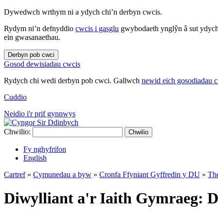
Dywedwch wrthym ni a ydych chi’n derbyn cwcis.
Rydym ni’n defnyddio
cwcis i gasglu
gwybodaeth ynglŷn â sut ydych 
ein gwasanaethau.
Derbyn pob cwci
Gosod dewisiadau cwcis
Rydych chi wedi derbyn pob cwci. Gallwch
newid eich gosodiadau 
Cuddio
Neidio i'r prif gynnwys
Chwilio:
Chwilio
Fy nghyfrifon
English
Cartref
»
Cymunedau a byw
»
Cronfa Ffyniant Gyffredin y DU
»
Th
Diwylliant a'r Iaith Gymraeg: