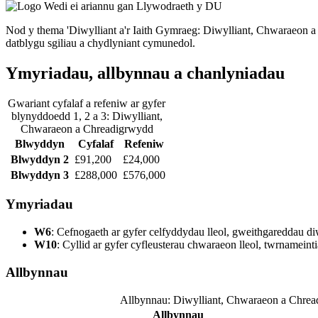
Nod y thema 'Diwylliant a'r Iaith Gymraeg: Diwylliant, Chwaraeon a
datblygu sgiliau a chydlyniant cymunedol.
Ymyriadau, allbynnau a chanlyniadau
Gwariant cyfalaf a refeniw ar gyfer
blynyddoedd 1, 2 a 3: Diwylliant,
Chwaraeon a Chreadigrwydd
Blwyddyn
Cyfalaf
Refeniw
Blwyddyn 2
£91,200
£24,000
Blwyddyn 3
£288,000
£576,000
Ymyriadau
W6
: Cefnogaeth ar gyfer celfyddydau lleol, gweithgareddau diw
W10
: Cyllid ar gyfer cyfleusterau chwaraeon lleol, twrnameinti
Allbynnau
Allbynnau: Diwylliant, Chwaraeon a Chre
Allbynnau