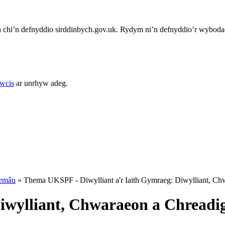
chi’n defnyddio sirddinbych.gov.uk. Rydym ni’n defnyddio’r wybodae
cwcis
ar unrhyw adeg.
emâu
»
Thema UKSPF - Diwylliant a'r Iaith Gymraeg: Diwylliant, C
 Diwylliant, Chwaraeon a Chread