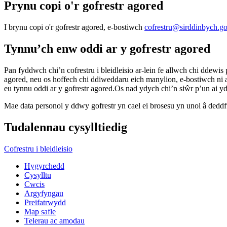
Prynu copi o'r gofrestr agored
I brynu copi o'r gofrestr agored, e-bostiwch
cofrestru@sirddinbych.g
Tynnu’ch enw oddi ar y gofrestr agored
Pan fyddwch chi’n cofrestru i bleidleisio ar-lein fe allwch chi ddewi
agored, neu os hoffech chi ddiweddaru eich manylion, e-bostiwch ni 
eu tynnu oddi ar y gofrestr agored.Os nad ydych chi’n siŵr p’un ai ydy
Mae data personol y ddwy gofrestr yn cael ei brosesu yn unol â deddfw
Tudalennau cysylltiedig
Cofrestru i bleidleisio
Hygyrchedd
Cysylltu
Cwcis
Argyfyngau
Preifatrwydd
Map safle
Telerau ac amodau