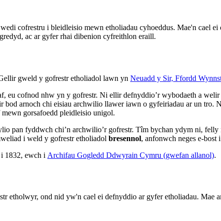
wedi cofrestru i bleidleisio mewn etholiadau cyhoeddus. Mae'n cael ei d
edyd, ac ar gyfer rhai dibenion cyfreithlon eraill.
Gellir gweld y gofrestr etholiadol lawn yn
Neuadd y Sir, Ffordd Wynns
af, eu cofnod nhw yn y gofrestr. Ni ellir defnyddio’r wybodaeth a weli
 bod arnoch chi eisiau archwilio llawer iawn o gyfeiriadau ar un tro. Ni
f mewn gorsafoedd pleidleisio unigol.
wylio pan fyddwch chi’n archwilio’r gofrestr. Tîm bychan ydym ni, felly
liad i weld y gofrestr etholiadol
bresennol
, anfonwch neges e-bost 
l i 1832, ewch i
Archifau Gogledd Ddwyrain Cymru (gwefan allanol)
.
restr etholwyr, ond nid yw'n cael ei defnyddio ar gyfer etholiadau. Ma