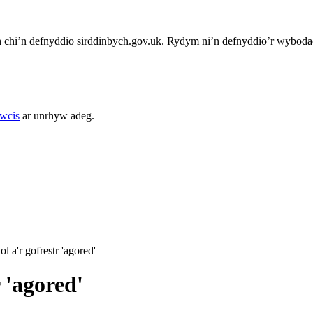
chi’n defnyddio sirddinbych.gov.uk. Rydym ni’n defnyddio’r wybodae
cwcis
ar unrhyw adeg.
ol a'r gofrestr 'agored'
r 'agored'