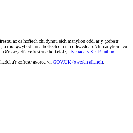
frestru ac os hoffech chi dynnu eich manylion oddi ar y gofrestr
n, a rhoi gwybod i ni a hoffech chi i ni ddiweddaru’ch manylion neu
ltu â'r swyddfa cofrestru etholiadol yn
Neuadd y Sir, Rhuthun
.
liadol a'r gofrestr agored yn
GOV.UK (gwefan allanol)
.