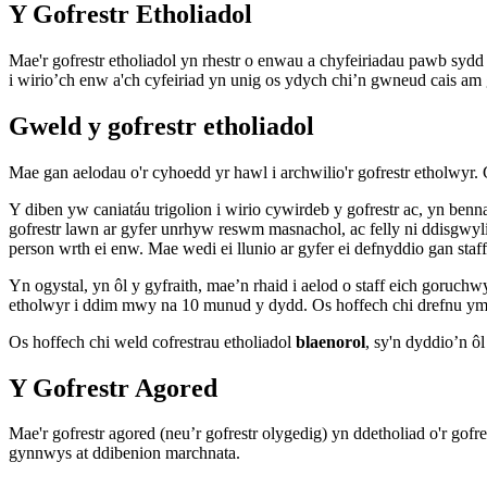
Y Gofrestr Etholiadol
Mae'r gofrestr etholiadol yn rhestr o enwau a chyfeiriadau pawb sydd 
i wirio’ch enw a'ch cyfeiriad yn unig os ydych chi’n gwneud cais am gr
Gweld y gofrestr etholiadol
Mae gan aelodau o'r cyhoedd yr hawl i archwilio'r gofrestr etholwyr. 
Y diben yw caniatáu trigolion i wirio cywirdeb y gofrestr ac, yn benn
gofrestr lawn ar gyfer unrhyw reswm masnachol, ac felly ni ddisgwylir
person wrth ei enw. Mae wedi ei llunio ar gyfer ei defnyddio gan staf
Yn ogystal, yn ôl y gyfraith, mae’n rhaid i aelod o staff eich goruch
etholwyr i ddim mwy na 10 munud y dydd. Os hoffech chi drefnu ymwe
Os hoffech chi weld cofrestrau etholiadol
blaenorol
, sy'n dyddio’n ô
Y Gofrestr Agored
Mae'r gofrestr agored (neu’r gofrestr olygedig) yn ddetholiad o'r gof
gynnwys at ddibenion marchnata.