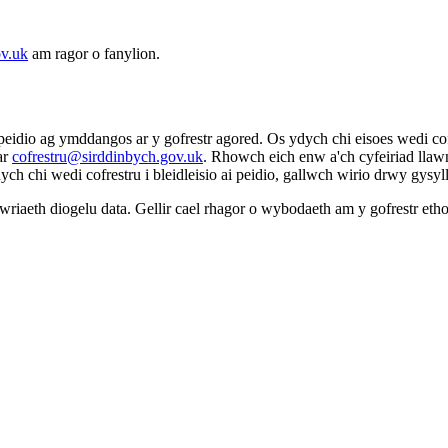
ov.uk
am ragor o fanylion.
s peidio ag ymddangos ar y gofrestr agored. Os ydych chi eisoes wedi co
ar
cofrestru@sirddinbych.gov.uk
. Rhowch eich enw a'ch cyfeiriad llaw
ch chi wedi cofrestru i bleidleisio ai peidio, gallwch wirio drwy gysyl
riaeth diogelu data. Gellir cael rhagor o wybodaeth am y gofrestr etho