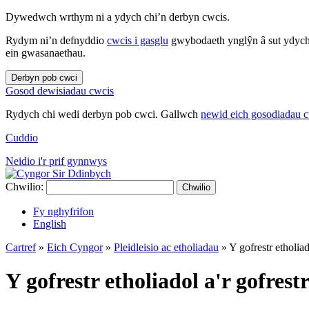
Dywedwch wrthym ni a ydych chi’n derbyn cwcis.
Rydym ni’n defnyddio
cwcis i gasglu
gwybodaeth ynglŷn â sut ydych 
ein gwasanaethau.
Derbyn pob cwci
Gosod dewisiadau cwcis
Rydych chi wedi derbyn pob cwci. Gallwch
newid eich gosodiadau 
Cuddio
Neidio i'r prif gynnwys
Chwilio:
Chwilio
Fy nghyfrifon
English
Cartref
»
Eich Cyngor
»
Pleidleisio ac etholiadau
»
Y gofrestr etholiad
Y gofrestr etholiadol a'r gofrest