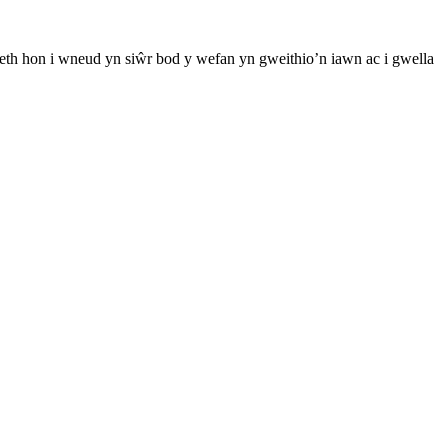
th hon i wneud yn siŵr bod y wefan yn gweithio’n iawn ac i gwella