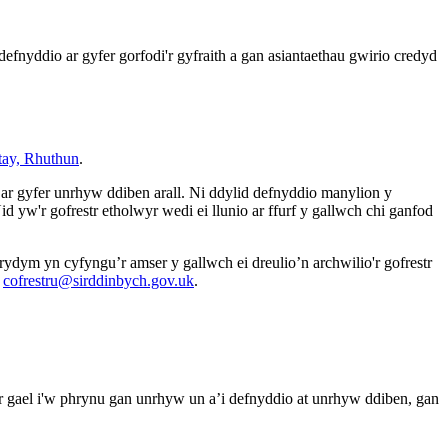
efnyddio ar gyfer gorfodi'r gyfraith a gan asiantaethau gwirio credyd
tay, Rhuthun
.
r ar gyfer unrhyw ddiben arall. Ni ddylid defnyddio manylion y
d yw'r gofrestr etholwyr wedi ei llunio ar ffurf y gallwch chi ganfod
 rydym yn cyfyngu’r amser y gallwch ei dreulio’n archwilio'r gofrestr
i
cofrestru@sirddinbych.gov.uk
.
e ar gael i'w phrynu gan unrhyw un a’i defnyddio at unrhyw ddiben, gan