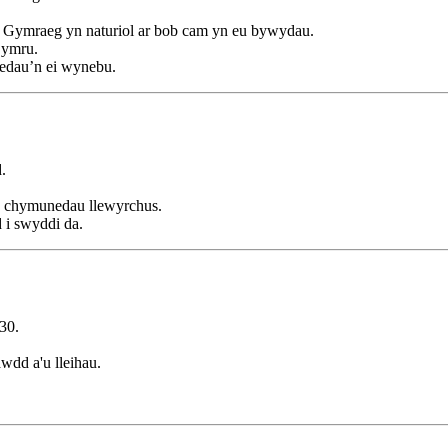
 Gymraeg yn naturiol ar bob cam yn eu bywydau.
Cymru.
nedau’n ei wynebu.
.
 a chymunedau llewyrchus.
 i swyddi da.
30.
wdd a'u lleihau.