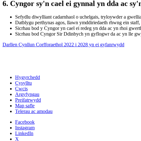
6. Cyngor sy'n cael ei gynnal yn dda ac sy'
Sefydlu diwylliant cadarnhaol o uchelgais, tryloywder a gwelli
Datblygu perthynas agos, llawn ymddiriedaeth rhwng ein staff
Sicrhau bod y Cyngor yn cael ei redeg yn dda ac yn rhoi gwert
Sicrhau bod Cyngor Sir Ddinbych yn gyflogwr da ac yn lle gwy
Darllen Cynllun Corfforaethol 2022 i 2028 yn ei gyfanrwydd
Hygyrchedd
Cysylltu
Cwcis
Argyfyngau
Preifatrwydd
Map safle
Telerau ac amodau
Facebook
Instagram
LinkedIn
X