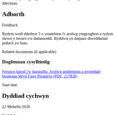
ddechrau.
Adborth
Feedback
Rydym wedi dderbyn 5 o ymatebion i'r arolwg ymgynghori a rydym
mewn y broses o'u dadansoddi. Byddwn yn darparu diweddariad
pellach yn fuan.
Related documents (if applicable)
Dogfennau cysylltiedig
Fersiwn barod i'w hargraffu: Arolwg angheinion a mynediad
busnesau Stryd Fawr Prestatyn (PDF, 217KB)
Start date
Dyddiad cychwyn
22 Mehefin 2026