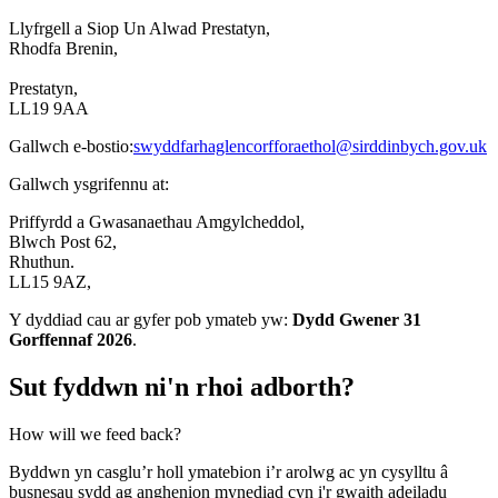
Llyfrgell a Siop Un Alwad Prestatyn,
Rhodfa Brenin,
Prestatyn,
LL19 9AA
Gallwch e-bostio:
swyddfarhaglencorfforaethol@sirddinbych.gov.uk
Gallwch ysgrifennu at:
Priffyrdd a Gwasanaethau Amgylcheddol,
Blwch Post 62,
Rhuthun.
LL15 9AZ,
Y dyddiad cau ar gyfer pob ymateb yw:
Dydd Gwener 31
Gorffennaf 2026
.
Sut fyddwn ni'n rhoi adborth?
How will we feed back?
Byddwn yn casglu’r holl ymatebion i’r arolwg ac yn cysylltu â
busnesau sydd ag anghenion mynediad cyn i'r gwaith adeiladu