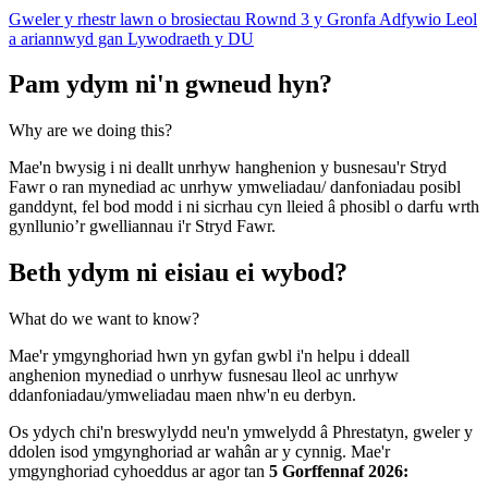
Gweler y rhestr lawn o brosiectau Rownd 3 y Gronfa Adfywio Leol
a ariannwyd gan Lywodraeth y DU
Pam ydym ni'n gwneud hyn?
Why are we doing this?
Mae'n bwysig i ni deallt unrhyw hanghenion y busnesau'r Stryd
Fawr o ran mynediad ac unrhyw ymweliadau/ danfoniadau posibl
ganddynt, fel bod modd i ni sicrhau cyn lleied â phosibl o darfu wrth
gynllunio’r gwelliannau i'r Stryd Fawr.
Beth ydym ni eisiau ei wybod?
What do we want to know?
Mae'r ymgynghoriad hwn yn gyfan gwbl i'n helpu i ddeall
anghenion mynediad o unrhyw fusnesau lleol ac unrhyw
ddanfoniadau/ymweliadau maen nhw'n eu derbyn.
Os ydych chi'n breswylydd neu'n ymwelydd â Phrestatyn, gweler y
ddolen isod ymgynghoriad ar wahân ar y cynnig. Mae'r
ymgynghoriad cyhoeddus ar agor tan
5 Gorffennaf 2026: