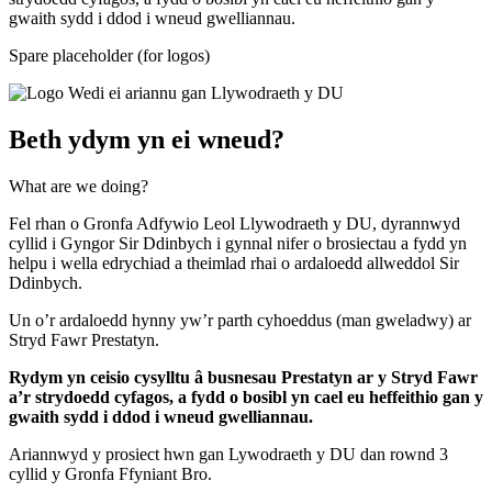
gwaith sydd i ddod i wneud gwelliannau.
Spare placeholder (for logos)
Beth ydym yn ei wneud?
What are we doing?
Fel rhan o Gronfa Adfywio Leol Llywodraeth y DU, dyrannwyd
cyllid i Gyngor Sir Ddinbych i gynnal nifer o brosiectau a fydd yn
helpu i wella edrychiad a theimlad rhai o ardaloedd allweddol Sir
Ddinbych.
Un o’r ardaloedd hynny yw’r parth cyhoeddus (man gweladwy) ar
Stryd Fawr Prestatyn.
Rydym yn ceisio cysylltu â busnesau Prestatyn ar y Stryd Fawr
a’r strydoedd cyfagos, a fydd o bosibl yn cael eu heffeithio gan y
gwaith sydd i ddod i wneud gwelliannau.
Ariannwyd y prosiect hwn gan Lywodraeth y DU dan rownd 3
cyllid y Gronfa Ffyniant Bro.