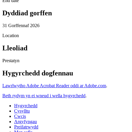
End date
Dyddiad gorffen
31 Gorffennaf 2026
Location
Lleoliad
Prestatyn
Hygyrchedd dogfennau
Lawrlwytho Adobe Acrobat Reader oddi ar Adobe.com
.
Beth rydym yn ei wneud i wella hygyrchedd
.
Hygyrchedd
Cysylltu
Cwcis
Argyfyngau
Preifatrwydd