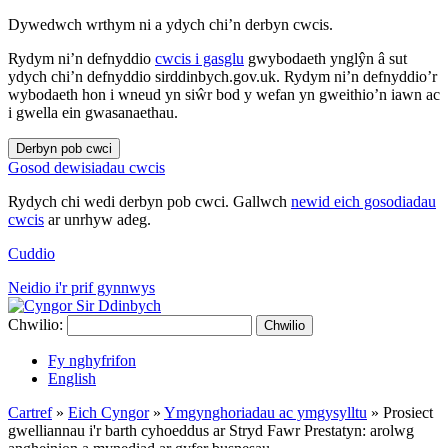
Dywedwch wrthym ni a ydych chi’n derbyn cwcis.
Rydym ni’n defnyddio
cwcis i gasglu
gwybodaeth ynglŷn â sut
ydych chi’n defnyddio sirddinbych.gov.uk. Rydym ni’n defnyddio’r
wybodaeth hon i wneud yn siŵr bod y wefan yn gweithio’n iawn ac
i gwella ein gwasanaethau.
Derbyn pob cwci
Gosod dewisiadau cwcis
Rydych chi wedi derbyn pob cwci. Gallwch
newid eich gosodiadau
cwcis
ar unrhyw adeg.
Cuddio
Neidio i'r prif gynnwys
Chwilio:
Chwilio
Fy nghyfrifon
English
Cartref
»
Eich Cyngor
»
Ymgynghoriadau ac ymgysylltu
»
Prosiect
gwelliannau i'r barth cyhoeddus ar Stryd Fawr Prestatyn: arolwg