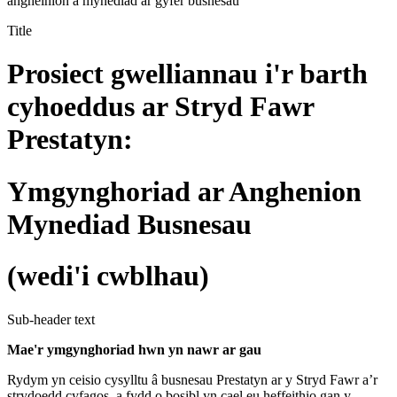
angheinion a mynediad ar gyfer busnesau
Title
Prosiect gwelliannau i'r barth
cyhoeddus ar Stryd Fawr
Prestatyn:
Ymgynghoriad ar Anghenion
Mynediad Busnesau
(wedi'i cwblhau)
Sub-header text
Mae'r ymgynghoriad hwn yn nawr ar gau
Rydym yn ceisio cysylltu â busnesau Prestatyn ar y Stryd Fawr a’r
strydoedd cyfagos, a fydd o bosibl yn cael eu heffeithio gan y