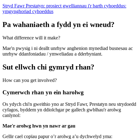
Stryd Fawr Prestatyn: prosiect gwelliannau i'r barth cyhoeddus:
ymgynghoriad cyhoeddus
Pa wahaniaeth a fydd yn ei wneud?
What difference will it make?
Mae'n pwysig i ni deallt unrhyw anghenion mynediad busnesau ac
unrhyw ddanfoniadau / ymweliadau a dderbyniant.
Sut ellwch chi gymryd rhan?
How can you get involved?
Cymerwch rhan yn ein harolwg
Os ydych chi'n gweithio yno ar Stryd Fawr, Prestatyn neu strydoedd
cyfagos, byddem yn ddiolchgar pe gallech gwblhau'r arolwg
canlynol:
Mae'r arolwg hwn yn nawr ar gau
Gellir cael copïau papur o’r arolwg a’u dychwelyd yma: