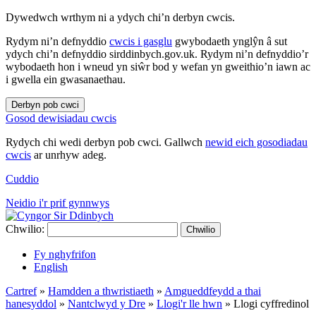
Dywedwch wrthym ni a ydych chi’n derbyn cwcis.
Rydym ni’n defnyddio
cwcis i gasglu
gwybodaeth ynglŷn â sut
ydych chi’n defnyddio sirddinbych.gov.uk. Rydym ni’n defnyddio’r
wybodaeth hon i wneud yn siŵr bod y wefan yn gweithio’n iawn ac
i gwella ein gwasanaethau.
Derbyn pob cwci
Gosod dewisiadau cwcis
Rydych chi wedi derbyn pob cwci. Gallwch
newid eich gosodiadau
cwcis
ar unrhyw adeg.
Cuddio
Neidio i'r prif gynnwys
Chwilio:
Chwilio
Fy nghyfrifon
English
Cartref
»
Hamdden a thwristiaeth
»
Amgueddfeydd a thai
hanesyddol
»
Nantclwyd y Dre
»
Llogi'r lle hwn
»
Llogi cyffredinol