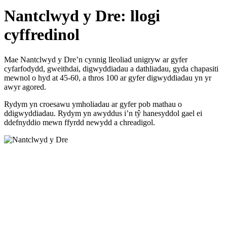
Nantclwyd y Dre: llogi
cyffredinol
Mae Nantclwyd y Dre’n cynnig lleoliad unigryw ar gyfer
cyfarfodydd, gweithdai, digwyddiadau a dathliadau, gyda chapasiti
mewnol o hyd at 45-60, a thros 100 ar gyfer digwyddiadau yn yr
awyr agored.
Rydym yn croesawu ymholiadau ar gyfer pob mathau o
ddigwyddiadau. Rydym yn awyddus i’n tŷ hanesyddol gael ei
ddefnyddio mewn ffyrdd newydd a chreadigol.