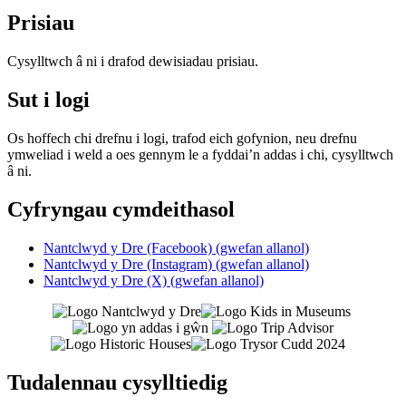
Prisiau
Cysylltwch â ni i drafod dewisiadau prisiau.
Sut i logi
Os hoffech chi drefnu i logi, trafod eich gofynion, neu drefnu
ymweliad i weld a oes gennym le a fyddai’n addas i chi, cysylltwch
â ni.
Cyfryngau cymdeithasol
Nantclwyd y Dre (Facebook) (gwefan allanol)
Nantclwyd y Dre (Instagram) (gwefan allanol)
Nantclwyd y Dre (X) (gwefan allanol)
Tudalennau cysylltiedig