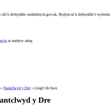
chi’n defnyddio sirddinbych.gov.uk. Rydym ni’n defnyddio’r wybodae
cwcis
ar unrhyw adeg.
»
Nantclwyd y Dre
»
Llogi'r lle hwn
antclwyd y Dre