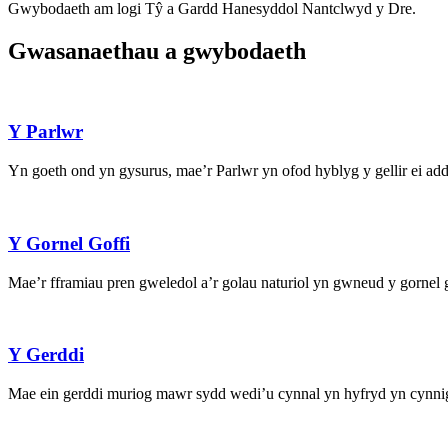
Gwybodaeth am logi Tŷ a Gardd Hanesyddol Nantclwyd y Dre.
Gwasanaethau a gwybodaeth
Y Parlwr
Yn goeth ond yn gysurus, mae’r Parlwr yn ofod hyblyg y gellir ei add
Y Gornel Goffi
Mae’r fframiau pren gweledol a’r golau naturiol yn gwneud y gornel go
Y Gerddi
Mae ein gerddi muriog mawr sydd wedi’u cynnal yn hyfryd yn cynni