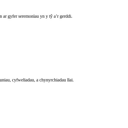
ar gyfer seremonïau yn y tŷ a’r gerddi.
uniau, cyfweliadau, a chynyrchiadau llai.