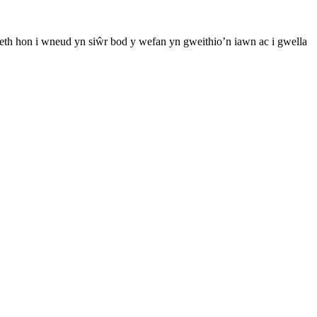
th hon i wneud yn siŵr bod y wefan yn gweithio’n iawn ac i gwella