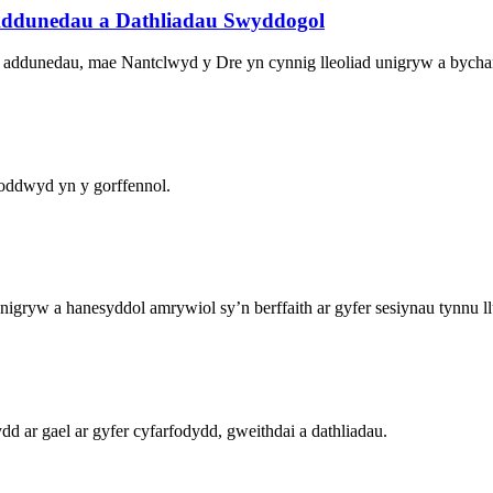
u Addunedau a Dathliadau Swyddogol
 addunedau, mae Nantclwyd y Dre yn cynnig lleoliad unigryw a bychan 
oddwyd yn y gorffennol.
unigryw a hanesyddol amrywiol sy’n berffaith ar gyfer sesiynau tynnu ll
r gael ar gyfer cyfarfodydd, gweithdai a dathliadau.