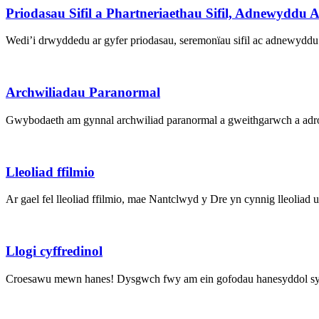
Priodasau Sifil a Phartneriaethau Sifil, Adnewydd
Wedi’i drwyddedu ar gyfer priodasau, seremonïau sifil ac adnewyddu
Archwiliadau Paranormal
Gwybodaeth am gynnal archwiliad paranormal a gweithgarwch a adr
Lleoliad ffilmio
Ar gael fel lleoliad ffilmio, mae Nantclwyd y Dre yn cynnig lleoliad 
Llogi cyffredinol
Croesawu mewn hanes! Dysgwch fwy am ein gofodau hanesyddol sydd a