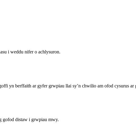
asu i weddu nifer o achlysuron.
ffi yn berffaith ar gyfer grwpiau llai sy’n chwilio am ofod cysurus ar 
g gofod distaw i grwpiau mwy.