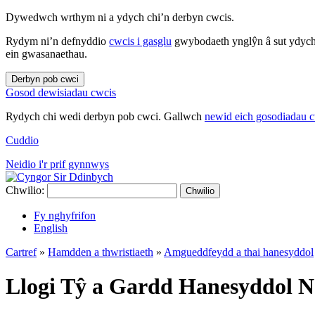
Dywedwch wrthym ni a ydych chi’n derbyn cwcis.
Rydym ni’n defnyddio
cwcis i gasglu
gwybodaeth ynglŷn â sut ydych 
ein gwasanaethau.
Derbyn pob cwci
Gosod dewisiadau cwcis
Rydych chi wedi derbyn pob cwci. Gallwch
newid eich gosodiadau 
Cuddio
Neidio i'r prif gynnwys
Chwilio:
Chwilio
Fy nghyfrifon
English
Cartref
»
Hamdden a thwristiaeth
»
Amgueddfeydd a thai hanesyddol
Llogi Tŷ a Gardd Hanesyddol N