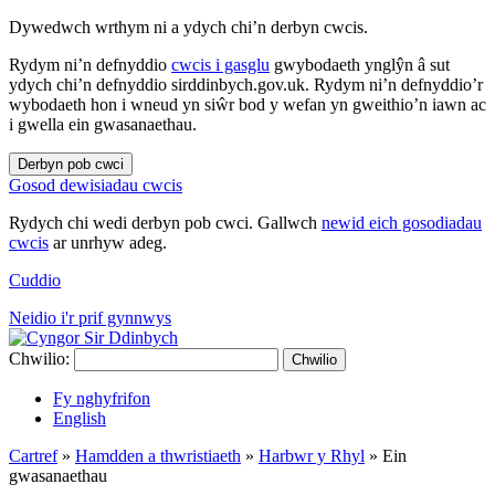
Dywedwch wrthym ni a ydych chi’n derbyn cwcis.
Rydym ni’n defnyddio
cwcis i gasglu
gwybodaeth ynglŷn â sut
ydych chi’n defnyddio sirddinbych.gov.uk. Rydym ni’n defnyddio’r
wybodaeth hon i wneud yn siŵr bod y wefan yn gweithio’n iawn ac
i gwella ein gwasanaethau.
Derbyn pob cwci
Gosod dewisiadau cwcis
Rydych chi wedi derbyn pob cwci. Gallwch
newid eich gosodiadau
cwcis
ar unrhyw adeg.
Cuddio
Neidio i'r prif gynnwys
Chwilio:
Chwilio
Fy nghyfrifon
English
Cartref
»
Hamdden a thwristiaeth
»
Harbwr y Rhyl
»
Ein
gwasanaethau