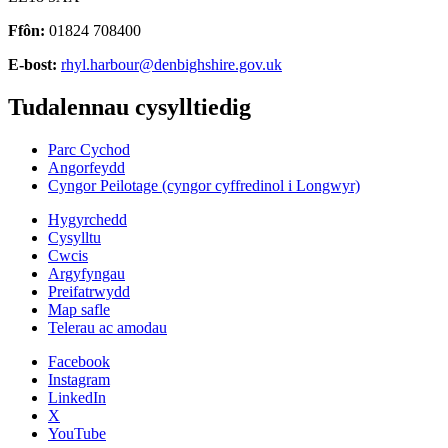
Ffôn:
01824 708400
E-bost:
rhyl.harbour@denbighshire.gov.uk
Tudalennau cysylltiedig
Parc Cychod
Angorfeydd
Cyngor Peilotage (cyngor cyffredinol i Longwyr)
Hygyrchedd
Cysylltu
Cwcis
Argyfyngau
Preifatrwydd
Map safle
Telerau ac amodau
Facebook
Instagram
LinkedIn
X
YouTube