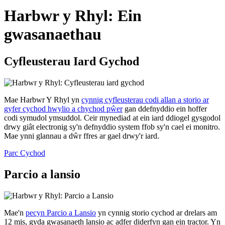
Harbwr y Rhyl: Ein
gwasanaethau
Cyfleusterau Iard Gychod
Mae Harbwr Y Rhyl yn
cynnig cyfleusterau codi allan a storio ar
gyfer cychod hwylio a chychod pŵer
gan ddefnyddio ein hoffer
codi symudol ymsuddol. Ceir mynediad at ein iard ddiogel gysgodol
drwy giât electronig sy'n defnyddio system ffob sy'n cael ei monitro.
Mae ynni glannau a dŵr ffres ar gael drwy'r iard.
Parc Cychod
Parcio a lansio
Mae'n
pecyn Parcio a Lansio
yn cynnig storio cychod ar drelars am
12 mis, gyda gwasanaeth lansio ac adfer diderfyn gan ein tractor. Yn