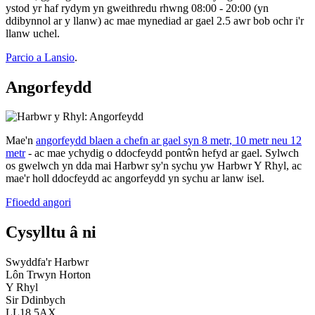
ystod yr haf rydym yn gweithredu rhwng 08:00 - 20:00 (yn
ddibynnol ar y llanw) ac mae mynediad ar gael 2.5 awr bob ochr i'r
llanw uchel.
Parcio a Lansio
.
Angorfeydd
Mae'n
angorfeydd blaen a chefn ar gael syn 8 metr, 10 metr neu 12
metr
- ac mae ychydig o ddocfeydd pontŵn hefyd ar gael. Sylwch
os gwelwch yn dda mai Harbwr sy'n sychu yw Harbwr Y Rhyl, ac
mae'r holl ddocfeydd ac angorfeydd yn sychu ar lanw isel.
Ffioedd angori
Cysylltu â ni
Swyddfa'r Harbwr
Lôn Trwyn Horton
Y Rhyl
Sir Ddinbych
LL18 5AX