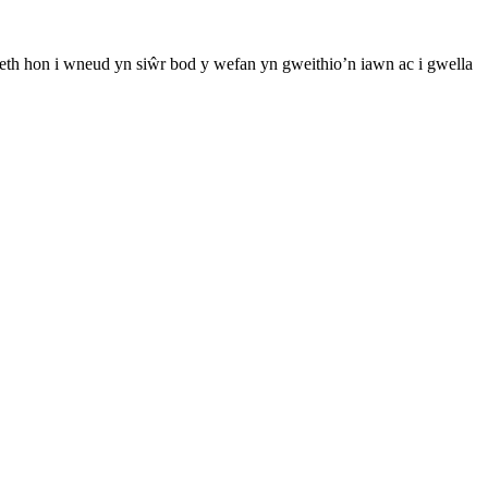
th hon i wneud yn siŵr bod y wefan yn gweithio’n iawn ac i gwella