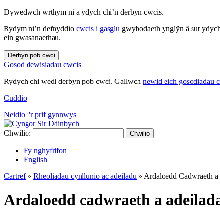
Dywedwch wrthym ni a ydych chi’n derbyn cwcis.
Rydym ni’n defnyddio
cwcis i gasglu
gwybodaeth ynglŷn â sut ydych 
ein gwasanaethau.
Derbyn pob cwci
Gosod dewisiadau cwcis
Rydych chi wedi derbyn pob cwci. Gallwch
newid eich gosodiadau 
Cuddio
Neidio i'r prif gynnwys
Chwilio:
Chwilio
Fy nghyfrifon
English
Cartref
»
Rheoliadau cynllunio ac adeiladu
»
Ardaloedd Cadwraeth a a
Ardaloedd cadwraeth a adeilada