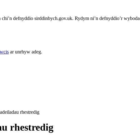
chi’n defnyddio sirddinbych.gov.uk. Rydym ni’n defnyddio’r wybodae
cwcis
ar unrhyw adeg.
deiladau rhestredig
u rhestredig