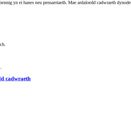
bennig yn ei hanes neu pensaeriaeth. Mae ardaloedd cadwraeth dynode
ch.
.
dd cadwraeth