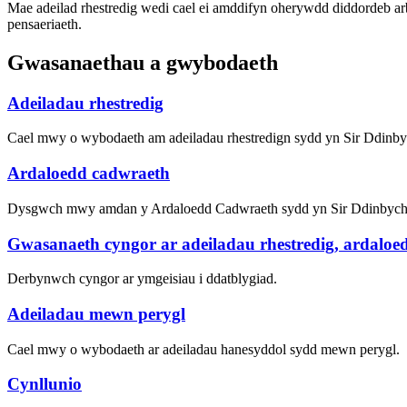
Mae adeilad rhestredig wedi cael ei amddifyn oherywdd diddordeb ar
pensaeriaeth.
Gwasanaethau a gwybodaeth
Adeiladau rhestredig
Cael mwy o wybodaeth am adeiladau rhestredign sydd yn Sir Ddinby
Ardaloedd cadwraeth
Dysgwch mwy amdan y Ardaloedd Cadwraeth sydd yn Sir Ddinbych
Gwasanaeth cyngor ar adeiladau rhestredig, ardaloe
Derbynwch cyngor ar ymgeisiau i ddatblygiad.
Adeiladau mewn perygl
Cael mwy o wybodaeth ar adeiladau hanesyddol sydd mewn perygl.
Cynllunio