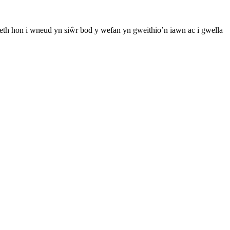
th hon i wneud yn siŵr bod y wefan yn gweithio’n iawn ac i gwella