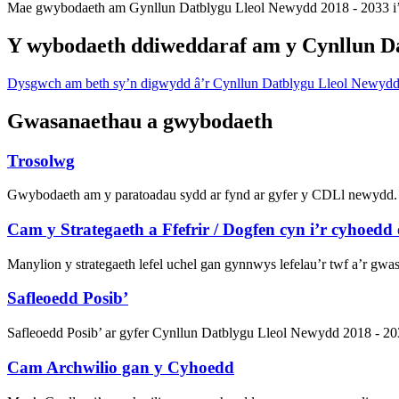
Mae gwybodaeth am Gynllun Datblygu Lleol Newydd 2018 - 2033 i’
Y wybodaeth ddiweddaraf am y Cynllun D
Dysgwch am beth sy’n digwydd â’r Cynllun Datblygu Lleol Newyd
Gwasanaethau a gwybodaeth
Trosolwg
Gwybodaeth am y paratoadau sydd ar fynd ar gyfer y CDLl newydd.
Cam y Strategaeth a Ffefrir / Dogfen cyn i’r cyhoedd 
Manylion y strategaeth lefel uchel gan gynnwys lefelau’r twf a’r gwas
Safleoedd Posib’
Safleoedd Posib’ ar gyfer Cynllun Datblygu Lleol Newydd 2018 - 20
Cam Archwilio gan y Cyhoedd