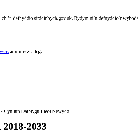
chi’n defnyddio sirddinbych.gov.uk. Rydym ni’n defnyddio’r wybodae
cwcis
ar unrhyw adeg.
»
Cynllun Datblygu Lleol Newydd
 2018-2033