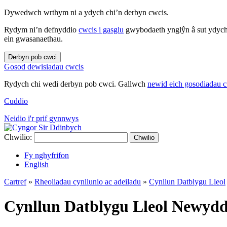
Dywedwch wrthym ni a ydych chi’n derbyn cwcis.
Rydym ni’n defnyddio
cwcis i gasglu
gwybodaeth ynglŷn â sut ydych 
ein gwasanaethau.
Derbyn pob cwci
Gosod dewisiadau cwcis
Rydych chi wedi derbyn pob cwci. Gallwch
newid eich gosodiadau 
Cuddio
Neidio i'r prif gynnwys
Chwilio:
Chwilio
Fy nghyfrifon
English
Cartref
»
Rheoliadau cynllunio ac adeiladu
»
Cynllun Datblygu Lleol
Cynllun Datblygu Lleol Newydd