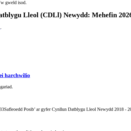
w gweld isod.
atblygu Lleol (CDLl) Newydd: Mehefin 202
d
.
ei harchwilio
gariad.
33Safleoedd Posib’ ar gyfer Cynllun Datblygu Lleol Newydd 2018 - 2