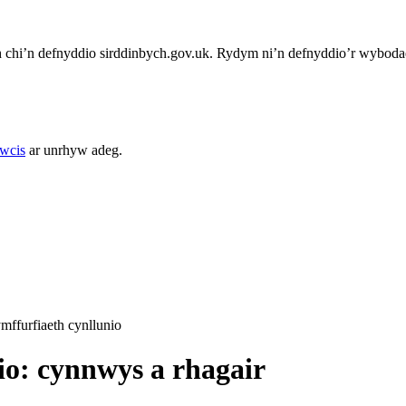
chi’n defnyddio sirddinbych.gov.uk. Rydym ni’n defnyddio’r wybodae
cwcis
ar unrhyw adeg.
ymffurfiaeth cynllunio
io: cynnwys a rhagair