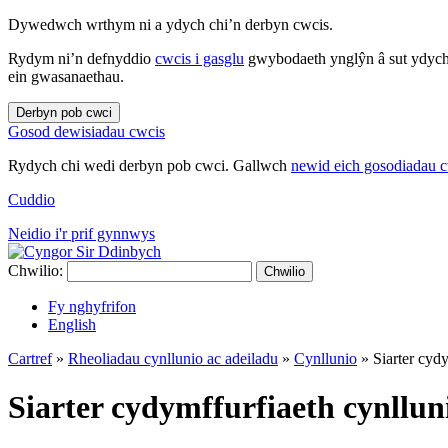
Dywedwch wrthym ni a ydych chi’n derbyn cwcis.
Rydym ni’n defnyddio
cwcis i gasglu
gwybodaeth ynglŷn â sut ydych 
ein gwasanaethau.
Derbyn pob cwci
Gosod dewisiadau cwcis
Rydych chi wedi derbyn pob cwci. Gallwch
newid eich gosodiadau 
Cuddio
Neidio i'r prif gynnwys
Chwilio:
Chwilio
Fy nghyfrifon
English
Cartref
»
Rheoliadau cynllunio ac adeiladu
»
Cynllunio
»
Siarter cyd
Siarter cydymffurfiaeth cynllun