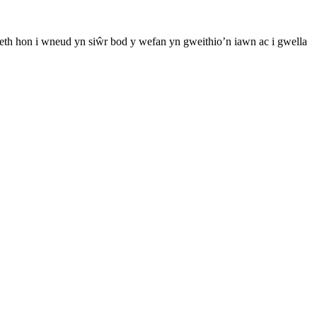
th hon i wneud yn siŵr bod y wefan yn gweithio’n iawn ac i gwella