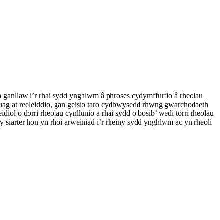
n ganllaw i’r rhai sydd ynghlwm â phroses cydymffurfio â rheolau
uag at reoleiddio, gan geisio taro cydbwysedd rhwng gwarchodaeth
ol o dorri rheolau cynllunio a rhai sydd o bosib’ wedi torri rheolau
siarter hon yn rhoi arweiniad i’r rheiny sydd ynghlwm ac yn rheoli