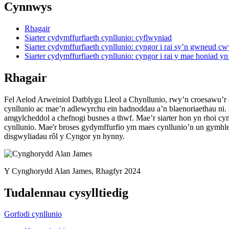
Cynnwys
Rhagair
Siarter cydymffurfiaeth cynllunio: cyflwyniad
Siarter cydymffurfiaeth cynllunio: cyngor i rai sy’n gwneud c
Siarter cydymffurfiaeth cynllunio: cyngor i rai y mae honiad y
Rhagair
Fel Aelod Arweiniol Datblygu Lleol a Chynllunio, rwy’n croesawu’r d
cynllunio ac mae’n adlewyrchu ein hadnoddau a’n blaenoriaethau ni
amgylcheddol a chefnogi busnes a thwf. Mae’r siarter hon yn rhoi cyn
cynllunio. Mae'r broses gydymffurfio ym maes cynllunio’n un gymhlet
disgwyliadau rôl y Cyngor yn hynny.
Y Cynghorydd Alan James, Rhagfyr 2024
Tudalennau cysylltiedig
Gorfodi cynllunio