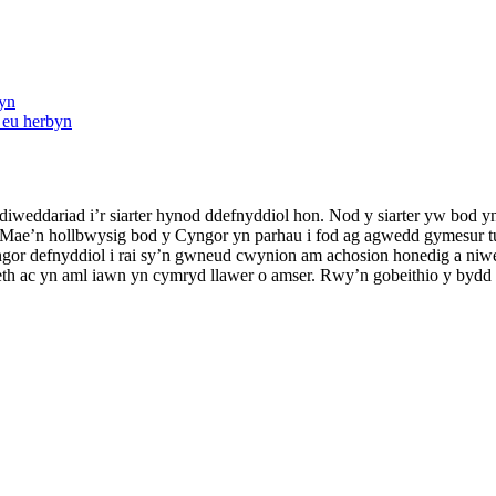
wyn
n eu herbyn
iweddariad i’r siarter hynod ddefnyddiol hon. Nod y siarter yw bod y
. Mae’n hollbwysig bod y Cyngor yn parhau i fod ag agwedd gymesur t
gor defnyddiol i rai sy’n gwneud cwynion am achosion honedig a niweidi
h ac yn aml iawn yn cymryd llawer o amser. Rwy’n gobeithio y bydd y 