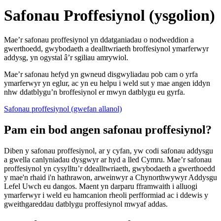
Safonau Proffesiynol (ysgolion)
Mae’r safonau proffesiynol yn ddatganiadau o nodweddion a
gwerthoedd, gwybodaeth a dealltwriaeth broffesiynol ymarferwyr
addysg, yn ogystal â’r sgiliau amrywiol.
Mae’r safonau hefyd yn gwneud disgwyliadau pob cam o yrfa
ymarferwyr yn eglur, ac yn eu helpu i weld sut y mae angen iddyn
nhw ddatblygu’n broffesiynol er mwyn datblygu eu gyrfa.
Safonau proffesiynol (gwefan allanol)
Pam ein bod angen safonau proffesiynol?
Diben y safonau proffesiynol, ar y cyfan, yw codi safonau addysgu
a gwella canlyniadau dysgwyr ar hyd a lled Cymru. Mae’r safonau
proffesiynol yn cysylltu’r ddealltwriaeth, gwybodaeth a gwerthoedd
y mae'n rhaid i'n hathrawon, arweinwyr a Chynorthwywyr Addysgu
Lefel Uwch eu dangos. Maent yn darparu fframwaith i alluogi
ymarferwyr i weld eu hamcanion rheoli perfformiad ac i ddewis y
gweithgareddau datblygu proffesiynol mwyaf addas.