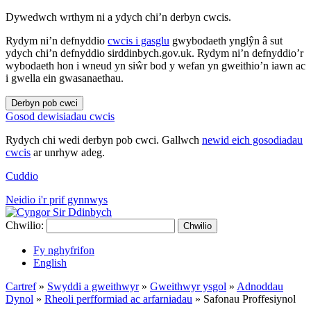
Dywedwch wrthym ni a ydych chi’n derbyn cwcis.
Rydym ni’n defnyddio
cwcis i gasglu
gwybodaeth ynglŷn â sut
ydych chi’n defnyddio sirddinbych.gov.uk. Rydym ni’n defnyddio’r
wybodaeth hon i wneud yn siŵr bod y wefan yn gweithio’n iawn ac
i gwella ein gwasanaethau.
Derbyn pob cwci
Gosod dewisiadau cwcis
Rydych chi wedi derbyn pob cwci. Gallwch
newid eich gosodiadau
cwcis
ar unrhyw adeg.
Cuddio
Neidio i'r prif gynnwys
Chwilio:
Chwilio
Fy nghyfrifon
English
Cartref
»
Swyddi a gweithwyr
»
Gweithwyr ysgol
»
Adnoddau
Dynol
»
Rheoli perfformiad ac arfarniadau
»
Safonau Proffesiynol