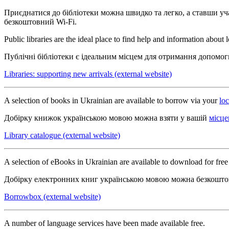
Приєднатися до бібліотеки можна швидко та легко, а ставши уч
безкоштовний Wi-Fi.
Public libraries are the ideal place to find help and information abou
Публічні бібліотеки є ідеальним місцем для отримання допомоги
Libraries: supporting new arrivals (external website)
A selection of books in Ukrainian are available to borrow via your
loc
Добірку книжок українською мовою можна взяти у вашій
місце
Library catalogue (external website)
A selection of eBooks in Ukrainian are available to download for fre
Добірку електронних книг українською мовою можна безкоштовн
Borrowbox (external website)
A number of language services have been made available free.