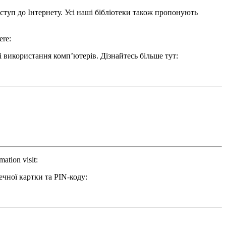
туп до Інтернету. Усі наші бібліотеки також пропонують
ere:
і використання комп’ютерів. Дізнайтесь більше тут:
ation visit:
чної картки та PIN-коду: