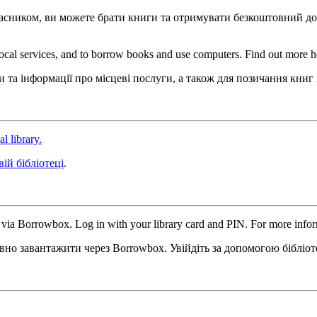
асником, ви можете брати книги та отримувати безкоштовний дос
t local services, and to borrow books and use computers. Find out more h
 та інформації про місцеві послуги, а також для позичання книг 
al library.
вій бібліотеці
.
e via Borrowbox. Log in with your library card and PIN. For more inform
о завантажити через Borrowbox. Увійдіть за допомогою бібліоте