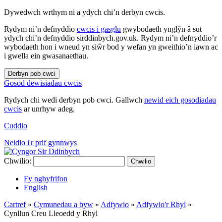
Dywedwch wrthym ni a ydych chi’n derbyn cwcis.
Rydym ni’n defnyddio
cwcis i gasglu
gwybodaeth ynglŷn â sut
ydych chi’n defnyddio sirddinbych.gov.uk. Rydym ni’n defnyddio’r
wybodaeth hon i wneud yn siŵr bod y wefan yn gweithio’n iawn ac
i gwella ein gwasanaethau.
Derbyn pob cwci
Gosod dewisiadau cwcis
Rydych chi wedi derbyn pob cwci. Gallwch
newid eich gosodiadau
cwcis
ar unrhyw adeg.
Cuddio
Neidio i'r prif gynnwys
Chwilio:
Chwilio
Fy nghyfrifon
English
Cartref
»
Cymunedau a byw
»
Adfywio
»
Adfywio'r Rhyl
»
Cynllun Creu Lleoedd y Rhyl