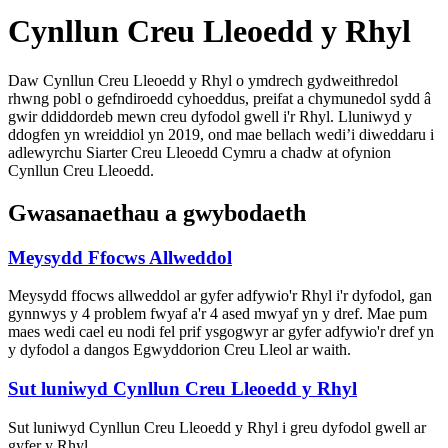
Cynllun Creu Lleoedd y Rhyl
Daw Cynllun Creu Lleoedd y Rhyl o ymdrech gydweithredol
rhwng pobl o gefndiroedd cyhoeddus, preifat a chymunedol sydd â
gwir ddiddordeb mewn creu dyfodol gwell i'r Rhyl. Lluniwyd y
ddogfen yn wreiddiol yn 2019, ond mae bellach wedi’i diweddaru i
adlewyrchu Siarter Creu Lleoedd Cymru a chadw at ofynion
Cynllun Creu Lleoedd.
Gwasanaethau a gwybodaeth
Meysydd Ffocws Allweddol
Meysydd ffocws allweddol ar gyfer adfywio'r Rhyl i'r dyfodol, gan
gynnwys y 4 problem fwyaf a'r 4 ased mwyaf yn y dref. Mae pum
maes wedi cael eu nodi fel prif ysgogwyr ar gyfer adfywio'r dref yn
y dyfodol a dangos Egwyddorion Creu Lleol ar waith.
Sut luniwyd Cynllun Creu Lleoedd y Rhyl
Sut luniwyd Cynllun Creu Lleoedd y Rhyl i greu dyfodol gwell ar
gyfer y Rhyl.