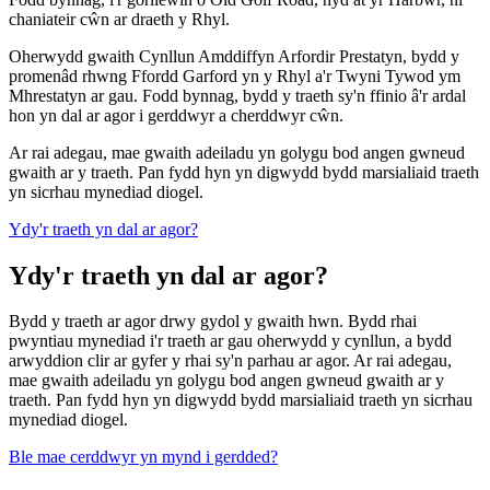
chaniateir cŵn ar draeth y Rhyl.
Oherwydd gwaith Cynllun Amddiffyn Arfordir Prestatyn, bydd y
promenâd rhwng Ffordd Garford yn y Rhyl a'r Twyni Tywod ym
Mhrestatyn ar gau. Fodd bynnag, bydd y traeth sy'n ffinio â'r ardal
hon yn dal ar agor i gerddwyr a cherddwyr cŵn.
Ar rai adegau, mae gwaith adeiladu yn golygu bod angen gwneud
gwaith ar y traeth. Pan fydd hyn yn digwydd bydd marsialiaid traeth
yn sicrhau mynediad diogel.
Ydy'r traeth yn dal ar agor?
Ydy'r traeth yn dal ar agor?
Bydd y traeth ar agor drwy gydol y gwaith hwn. Bydd rhai
pwyntiau mynediad i'r traeth ar gau oherwydd y cynllun, a bydd
arwyddion clir ar gyfer y rhai sy'n parhau ar agor. Ar rai adegau,
mae gwaith adeiladu yn golygu bod angen gwneud gwaith ar y
traeth. Pan fydd hyn yn digwydd bydd marsialiaid traeth yn sicrhau
mynediad diogel.
Ble mae cerddwyr yn mynd i gerdded?