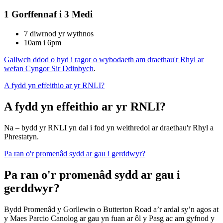
1 Gorffennaf i 3 Medi
7 diwrnod yr wythnos
10am i 6pm
Gallwch ddod o hyd i ragor o wybodaeth am draethau'r Rhyl ar
wefan Cyngor Sir Ddinbych
.
A fydd yn effeithio ar yr RNLI?
A fydd yn effeithio ar yr RNLI?
Na – bydd yr RNLI yn dal i fod yn weithredol ar draethau'r Rhyl a
Phrestatyn.
Pa ran o'r promenâd sydd ar gau i gerddwyr?
Pa ran o'r promenâd sydd ar gau i
gerddwyr?
Bydd Promenâd y Gorllewin o Butterton Road a’r ardal sy’n agos at
y Maes Parcio Canolog ar gau yn fuan ar ôl y Pasg ac am gyfnod y