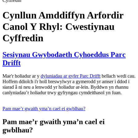
Cyffredin
Cynllun Amddiffyn Arfordir
Canol Y Rhyl: Cwestiynau
Cyffredin
Sesiynau Gwybodaeth Cyhoeddus Parc
Drifft
Mae'r holiadur ar y
dyluniadau ar gyfer Parc Drifft
bellach wedi cau.
Hoffem ddiolch i'r holl breswylwyr a gymerodd yr amser i ddod i
siarad â ni neu a lenwodd yr holiadur ar-lein. Byddwn yn rhannu
canlyniadau’r holiadur trwy gyfryngau cymdeithasol yn fuan.
Pam mae’r gwaith yma’n cael ei gwblhau?
Pam mae’r gwaith yma’n cael ei
gwblhau?