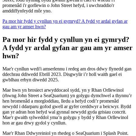
promenâd i'r gorllewin o John Street hefyd, i uwchraddio'r
amddiffynfeydd môr yno.
Pa mor hir fydd y cynllun yn ei gymryd? A fydd yr ardal gyfan ar
gau am yr amser hwn?
Pa mor hir fydd y cynllun yn ei gymryd?
A fydd yr ardal gyfan ar gau am yr amser
hwn?
Mae'r cynllun wedi'i amserlennu i redeg am dros ddwy flynedd gan
ddechrau ddiwedd Ebrill 2023. Disgwylir i’r holl waith gael ei
gwblhau erbyn diwedd 2025.
Mae hwn yn brosiect arwyddocaol sydd, yn y Rhan Orllewinol
(rhwng John Street a SeaQuarium) yn golygu dymchwel a thynnu’r
hen bromenâd a morgloddiau, lledu a hefyd codi’r promenâd
newydd i ddarparu gofod gwell ar gyfer cerddwyr a beicwyr. Bydd
gan yr adran hon hefyd wal gynnal newydd gyda grisiau concrit.
Mae'r gwaith sylweddol yma’n golygu y bydd y Rhan Orllewinol
hon ar gau drwy gydol y cynllun.
Mae'r Rhan Ddwyreiniol yn rhedeg o SeaQuarium i Splash Point.