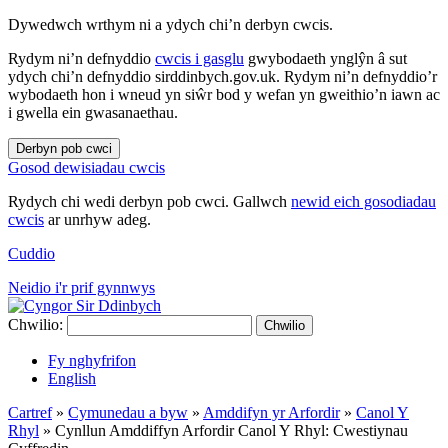
Dywedwch wrthym ni a ydych chi’n derbyn cwcis.
Rydym ni’n defnyddio
cwcis i gasglu
gwybodaeth ynglŷn â sut
ydych chi’n defnyddio sirddinbych.gov.uk. Rydym ni’n defnyddio’r
wybodaeth hon i wneud yn siŵr bod y wefan yn gweithio’n iawn ac
i gwella ein gwasanaethau.
Derbyn pob cwci
Gosod dewisiadau cwcis
Rydych chi wedi derbyn pob cwci. Gallwch
newid eich gosodiadau
cwcis
ar unrhyw adeg.
Cuddio
Neidio i'r prif gynnwys
Chwilio:
Chwilio
Fy nghyfrifon
English
Cartref
»
Cymunedau a byw
»
Amddifyn yr Arfordir
»
Canol Y
Rhyl
»
Cynllun Amddiffyn Arfordir Canol Y Rhyl: Cwestiynau