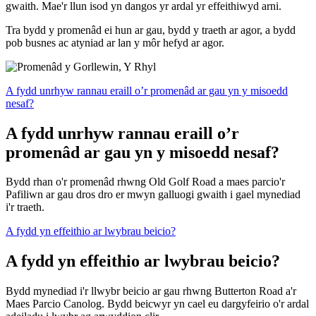
gwaith. Mae'r llun isod yn dangos yr ardal yr effeithiwyd arni.
Tra bydd y promenâd ei hun ar gau, bydd y traeth ar agor, a bydd
pob busnes ac atyniad ar lan y môr hefyd ar agor.
A fydd unrhyw rannau eraill o’r promenâd ar gau yn y misoedd
nesaf?
A fydd unrhyw rannau eraill o’r
promenâd ar gau yn y misoedd nesaf?
Bydd rhan o'r promenâd rhwng Old Golf Road a maes parcio'r
Pafiliwn ar gau dros dro er mwyn galluogi gwaith i gael mynediad
i'r traeth.
A fydd yn effeithio ar lwybrau beicio?
A fydd yn effeithio ar lwybrau beicio?
Bydd mynediad i'r llwybr beicio ar gau rhwng Butterton Road a'r
Maes Parcio Canolog. Bydd beicwyr yn cael eu dargyfeirio o'r ardal