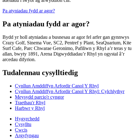
adeiladu i lwybr ag arwyddion clir.
Pa atyniadau fydd ar agor?
Pa atyniadau fydd ar agor?
Bydd yr holl atyniadau a busnesau ar agor fel arfer gan gynnwys
Crazy Golf, Sinema Vue, SC2, Pentref y Plant, SeaQuarium, Kite
Surf Cafe, Parc Chwarae Geronimo, Pafiliwn y Rhyl a’r teras y tu
allan, bwyty 1891, Arena Digwyddiadau’r Rhyl yn ogystal â’r
arcedau difyrion.
Tudalennau cysylltiedig
Cynllun Amddiffyn Arfordir Canol Y Rhyl
Cynllun Amddiffyn Arfordir Canol Y Rhyl: Cylchlythyr
Meysydd parcio'r cyngor
Traethau'r Rhyl
Harbwr y Rhyl
Hygyrchedd
Cysylltu
Cwcis
Argyfyngau