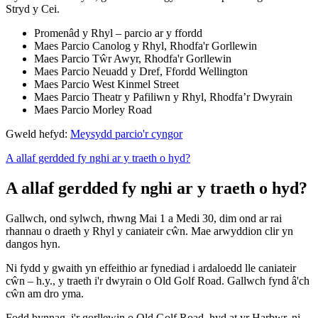
Stryd y Cei.
Promenâd y Rhyl – parcio ar y ffordd
Maes Parcio Canolog y Rhyl, Rhodfa'r Gorllewin
Maes Parcio Tŵr Awyr, Rhodfa'r Gorllewin
Maes Parcio Neuadd y Dref, Ffordd Wellington
Maes Parcio West Kinmel Street
Maes Parcio Theatr y Pafiliwn y Rhyl, Rhodfa’r Dwyrain
Maes Parcio Morley Road
Gweld hefyd:
Meysydd parcio'r cyngor
A allaf gerdded fy nghi ar y traeth o hyd?
A allaf gerdded fy nghi ar y traeth o hyd?
Gallwch, ond sylwch, rhwng Mai 1 a Medi 30, dim ond ar rai
rhannau o draeth y Rhyl y caniateir cŵn. Mae arwyddion clir yn
dangos hyn.
Ni fydd y gwaith yn effeithio ar fynediad i ardaloedd lle caniateir
cŵn – h.y., y traeth i'r dwyrain o Old Golf Road. Gallwch fynd â'ch
cŵn am dro yma.
Fodd bynnag, i'r gorllewin o Old Golf Road, hyd at yr Harbwr, ni