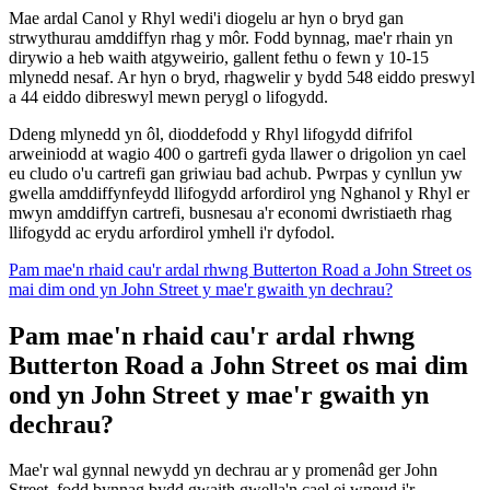
Mae ardal Canol y Rhyl wedi'i diogelu ar hyn o bryd gan
strwythurau amddiffyn rhag y môr. Fodd bynnag, mae'r rhain yn
dirywio a heb waith atgyweirio, gallent fethu o fewn y 10-15
mlynedd nesaf. Ar hyn o bryd, rhagwelir y bydd 548 eiddo preswyl
a 44 eiddo dibreswyl mewn perygl o lifogydd.
Ddeng mlynedd yn ôl, dioddefodd y Rhyl lifogydd difrifol
arweiniodd at wagio 400 o gartrefi gyda llawer o drigolion yn cael
eu cludo o'u cartrefi gan griwiau bad achub. Pwrpas y cynllun yw
gwella amddiffynfeydd llifogydd arfordirol yng Nghanol y Rhyl er
mwyn amddiffyn cartrefi, busnesau a'r economi dwristiaeth rhag
llifogydd ac erydu arfordirol ymhell i'r dyfodol.
Pam mae'n rhaid cau'r ardal rhwng Butterton Road a John Street os
mai dim ond yn John Street y mae'r gwaith yn dechrau?
Pam mae'n rhaid cau'r ardal rhwng
Butterton Road a John Street os mai dim
ond yn John Street y mae'r gwaith yn
dechrau?
Mae'r wal gynnal newydd yn dechrau ar y promenâd ger John
Street, fodd bynnag bydd gwaith gwella'n cael ei wneud i'r