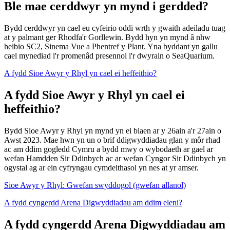
Ble mae cerddwyr yn mynd i gerdded?
Bydd cerddwyr yn cael eu cyfeirio oddi wrth y gwaith adeiladu tuag
at y palmant ger Rhodfa'r Gorllewin. Bydd hyn yn mynd â nhw
heibio SC2, Sinema Vue a Phentref y Plant. Yna byddant yn gallu
cael mynediad i'r promenâd presennol i'r dwyrain o SeaQuarium.
A fydd Sioe Awyr y Rhyl yn cael ei heffeithio?
A fydd Sioe Awyr y Rhyl yn cael ei
heffeithio?
Bydd Sioe Awyr y Rhyl yn mynd yn ei blaen ar y 26ain a'r 27ain o
Awst 2023. Mae hwn yn un o brif ddigwyddiadau glan y môr rhad
ac am ddim gogledd Cymru a bydd mwy o wybodaeth ar gael ar
wefan Hamdden Sir Ddinbych ac ar wefan Cyngor Sir Ddinbych yn
ogystal ag ar ein cyfryngau cymdeithasol yn nes at yr amser.
Sioe Awyr y Rhyl: Gwefan swyddogol (gwefan allanol)
A fydd cyngerdd Arena Digwyddiadau am ddim eleni?
A fydd cyngerdd Arena Digwyddiadau am