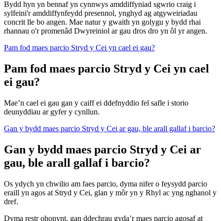
Bydd hyn yn bennaf yn cynnwys amddiffyniad sgwrio craig i
sylfeini'r amddiffynfeydd presennol, ynghyd ag atgyweiriadau
concrit lle bo angen. Mae natur y gwaith yn golygu y bydd rhai
rhannau o'r promenâd Dwyreiniol ar gau dros dro yn ôl yr angen.
Pam fod maes parcio Stryd y Cei yn cael ei gau?
Pam fod maes parcio Stryd y Cei yn cael
ei gau?
Mae’n cael ei gau gan y caiff ei ddefnyddio fel safle i storio
deunyddiau ar gyfer y cynllun.
Gan y bydd maes parcio Stryd y Cei ar gau, ble arall gallaf i barcio?
Gan y bydd maes parcio Stryd y Cei ar
gau, ble arall gallaf i barcio?
Os ydych yn chwilio am faes parcio, dyma nifer o feysydd parcio
eraill yn agos at Stryd y Cei, glan y môr yn y Rhyl ac yng nghanol y
dref.
Dyma restr ohonynt, gan ddechrau gyda’r maes parcio agosaf at