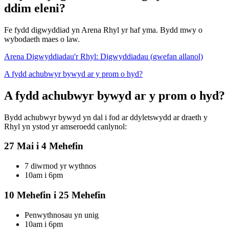
ddim eleni?
Fe fydd digwyddiad yn Arena Rhyl yr haf yma. Bydd mwy o
wybodaeth maes o law.
Arena Digwyddiadau'r Rhyl: Digwyddiadau (gwefan allanol)
A fydd achubwyr bywyd ar y prom o hyd?
A fydd achubwyr bywyd ar y prom o hyd?
Bydd achubwyr bywyd yn dal i fod ar ddyletswydd ar draeth y
Rhyl yn ystod yr amseroedd canlynol:
27 Mai i 4 Mehefin
7 diwrnod yr wythnos
10am i 6pm
10 Mehefin i 25 Mehefin
Penwythnosau yn unig
10am i 6pm