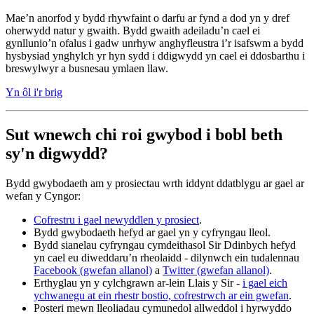
Mae’n anorfod y bydd rhywfaint o darfu ar fynd a dod yn y dref
oherwydd natur y gwaith. Bydd gwaith adeiladu’n cael ei
gynllunio’n ofalus i gadw unrhyw anghyfleustra i’r isafswm a bydd
hysbysiad ynghylch yr hyn sydd i ddigwydd yn cael ei ddosbarthu i
breswylwyr a busnesau ymlaen llaw.
Yn ôl i'r brig
Sut wnewch chi roi gwybod i bobl beth
sy'n digwydd?
Bydd gwybodaeth am y prosiectau wrth iddynt ddatblygu ar gael ar
wefan y Cyngor:
Cofrestru i gael newyddlen y prosiect
.
Bydd gwybodaeth hefyd ar gael yn y cyfryngau lleol.
Bydd sianelau cyfryngau cymdeithasol Sir Ddinbych hefyd
yn cael eu diweddaru’n rheolaidd - dilynwch ein tudalennau
Facebook (gwefan allanol)
a
Twitter (gwefan allanol)
.
Erthyglau yn y cylchgrawn ar-lein Llais y Sir -
i gael eich
ychwanegu at ein rhestr bostio, cofrestrwch ar ein gwefan
.
Posteri mewn lleoliadau cymunedol allweddol i hyrwyddo