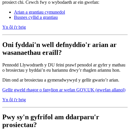
prosiect chi. Cewch fwy o wybodaeth ar ein gwefan:
Arian a grantiau cymunedol
Busnes cyllid a grantiau
Yn ôl i'r brig
Oni fyddai'n well defnyddio'r arian ar
wasanaethau eraill?
Pennodd Llywodraeth y DU feini prawf penodol ar gyfer y mathau
o brosiectau y byddai’n eu hariannu drwy’r rhaglen ariannu hon.
Dim ond ar brosiectau a gymeradwywyd y gellir gwario’r arian.
Gellir gweld rhagor o fanylion ar wefan GOV.UK (gwefan allanol)
Yn ôl i'r brig
Pwy sy'n gyfrifol am ddarparu'r
prosiectau?