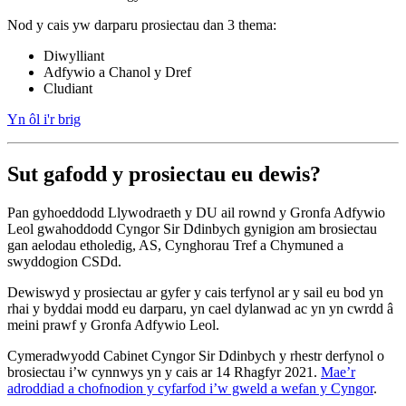
Nod y cais yw darparu prosiectau dan 3 thema:
Diwylliant
Adfywio a Chanol y Dref
Cludiant
Yn ôl i'r brig
Sut gafodd y prosiectau eu dewis?
Pan gyhoeddodd Llywodraeth y DU ail rownd y Gronfa Adfywio
Leol gwahoddodd Cyngor Sir Ddinbych gynigion am brosiectau
gan aelodau etholedig, AS, Cynghorau Tref a Chymuned a
swyddogion CSDd.
Dewiswyd y prosiectau ar gyfer y cais terfynol ar y sail eu bod yn
rhai y byddai modd eu darparu, yn cael dylanwad ac yn yn cwrdd â
meini prawf y Gronfa Adfywio Leol.
Cymeradwyodd Cabinet Cyngor Sir Ddinbych y rhestr derfynol o
brosiectau i’w cynnwys yn y cais ar 14 Rhagfyr 2021.
Mae’r
adroddiad a chofnodion y cyfarfod i’w gweld a wefan y Cyngor
.