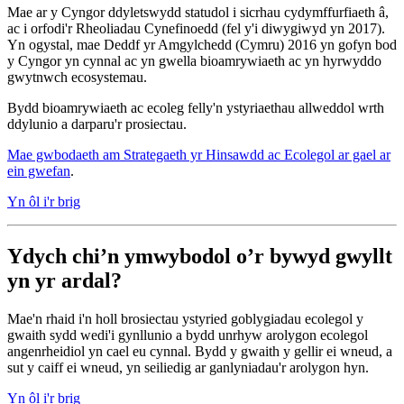
Mae ar y Cyngor ddyletswydd statudol i sicrhau cydymffurfiaeth â,
ac i orfodi'r Rheoliadau Cynefinoedd (fel y'i diwygiwyd yn 2017).
Yn ogystal, mae Deddf yr Amgylchedd (Cymru) 2016 yn gofyn bod
y Cyngor yn cynnal ac yn gwella bioamrywiaeth ac yn hyrwyddo
gwytnwch ecosystemau.
Bydd bioamrywiaeth ac ecoleg felly'n ystyriaethau allweddol wrth
ddylunio a darparu'r prosiectau.
Mae gwbodaeth am Strategaeth yr Hinsawdd ac Ecolegol ar gael ar
ein gwefan
.
Yn ôl i'r brig
Ydych chi’n ymwybodol o’r bywyd gwyllt
yn yr ardal?
Mae'n rhaid i'n holl brosiectau ystyried goblygiadau ecolegol y
gwaith sydd wedi'i gynllunio a bydd unrhyw arolygon ecolegol
angenrheidiol yn cael eu cynnal. Bydd y gwaith y gellir ei wneud, a
sut y caiff ei wneud, yn seiliedig ar ganlyniadau'r arolygon hyn.
Yn ôl i'r brig