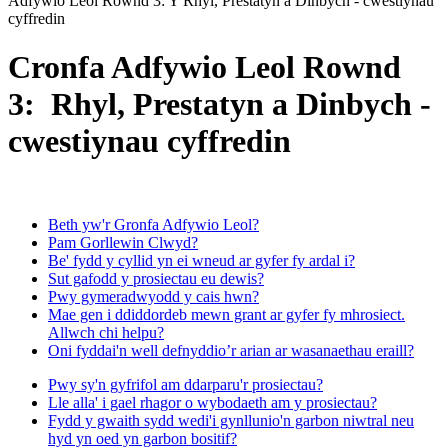
Adfywio Leol Rownd 3: Y Rhyl, Prestatyn a Dinbych - cwestiynau
cyffredin
Cronfa Adfywio Leol Rownd
3: Rhyl, Prestatyn a Dinbych -
cwestiynau cyffredin
Beth yw'r Gronfa Adfywio Leol?
Pam Gorllewin Clwyd?
Be' fydd y cyllid yn ei wneud ar gyfer fy ardal i?
Sut gafodd y prosiectau eu dewis?
Pwy gymeradwyodd y cais hwn?
Mae gen i ddiddordeb mewn grant ar gyfer fy mhrosiect.
Allwch chi helpu?
Oni fyddai'n well defnyddio’r arian ar wasanaethau eraill?
Pwy sy'n gyfrifol am ddarparu'r prosiectau?
Lle alla' i gael rhagor o wybodaeth am y prosiectau?
Fydd y gwaith sydd wedi'i gynllunio'n garbon niwtral neu
hyd yn oed yn garbon bositif?