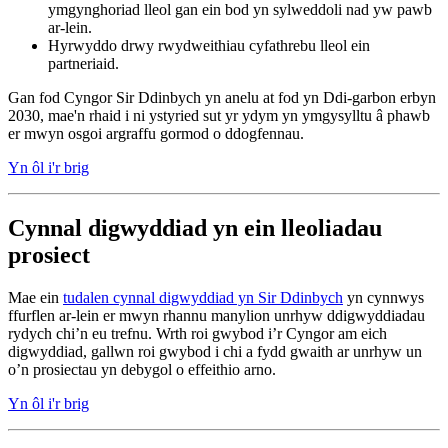
ymgynghoriad lleol gan ein bod yn sylweddoli nad yw pawb
ar-lein.
Hyrwyddo drwy rwydweithiau cyfathrebu lleol ein
partneriaid.
Gan fod Cyngor Sir Ddinbych yn anelu at fod yn Ddi-garbon erbyn
2030, mae'n rhaid i ni ystyried sut yr ydym yn ymgysylltu â phawb
er mwyn osgoi argraffu gormod o ddogfennau.
Yn ôl i'r brig
Cynnal digwyddiad yn ein lleoliadau
prosiect
Mae ein
tudalen cynnal digwyddiad yn Sir Ddinbych
yn cynnwys
ffurflen ar-lein er mwyn rhannu manylion unrhyw ddigwyddiadau
rydych chi’n eu trefnu. Wrth roi gwybod i’r Cyngor am eich
digwyddiad, gallwn roi gwybod i chi a fydd gwaith ar unrhyw un
o’n prosiectau yn debygol o effeithio arno.
Yn ôl i'r brig