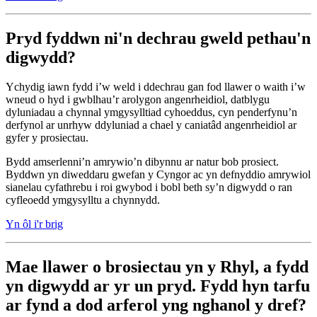
Pryd fyddwn ni'n dechrau gweld pethau'n
digwydd?
Ychydig iawn fydd i’w weld i ddechrau gan fod llawer o waith i’w
wneud o hyd i gwblhau’r arolygon angenrheidiol, datblygu
dyluniadau a chynnal ymgysylltiad cyhoeddus, cyn penderfynu’n
derfynol ar unrhyw ddyluniad a chael y caniatâd angenrheidiol ar
gyfer y prosiectau.
Bydd amserlenni’n amrywio’n dibynnu ar natur bob prosiect.
Byddwn yn diweddaru gwefan y Cyngor ac yn defnyddio amrywiol
sianelau cyfathrebu i roi gwybod i bobl beth sy’n digwydd o ran
cyfleoedd ymgysylltu a chynnydd.
Yn ôl i'r brig
Mae llawer o brosiectau yn y Rhyl
, a fydd
yn digwydd ar yr un pryd. Fydd hyn tarfu
ar fynd a dod arferol yng nghanol y dref?