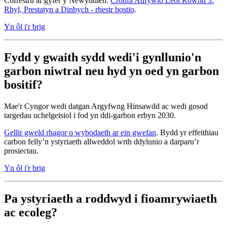
Cofrestru ar gyfer y Newyddlen:
Cronfa Adfywio Leol Rownd 3:
Rhyl, Prestatyn a Dinbych - rhestr bostio
.
Yn ôl i'r brig
Fydd y gwaith sydd wedi'i gynllunio'n
garbon niwtral neu hyd yn oed yn garbon
bositif?
Mae'r Cyngor wedi datgan Argyfwng Hinsawdd ac wedi gosod
targedau uchelgeisiol i fod yn ddi-garbon erbyn 2030.
Gellir gweld rhagor o wybodaeth ar ein gwefan
. Bydd yr effeithiau
carbon felly’n ystyriaeth allweddol wrth ddylunio a darparu’r
prosiectau.
Yn ôl i'r brig
Pa ystyriaeth a roddwyd i fioamrywiaeth
ac ecoleg?