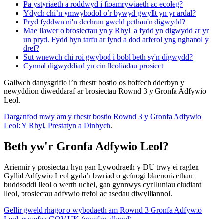
Pa ystyriaeth a roddwyd i fioamrywiaeth ac ecoleg?
Ydych chi’n ymwybodol o’r bywyd gwyllt yn yr ardal?
Pryd fyddwn ni'n dechrau gweld pethau'n digwydd?
Mae llawer o brosiectau yn y Rhyl, a fydd yn digwydd ar yr
un pryd. Fydd hyn tarfu ar fynd a dod arferol yng nghanol y
dref?
Sut wnewch chi roi gwybod i bobl beth sy'n digwydd?
Cynnal digwyddiad yn ein lleoliadau prosiect
Gallwch danysgrifio i’n rhestr bostio os hoffech dderbyn y
newyddion diweddaraf ar brosiectau Rownd 3 y Gronfa Adfywio
Leol.
Darganfod mwy am y rhestr bostio Rownd 3 y Gronfa Adfywio
Leol: Y Rhyl, Prestatyn a Dinbych
.
Beth yw'r Gronfa Adfywio Leol?
Ariennir y prosiectau hyn gan Lywodraeth y DU trwy ei raglen
Gyllid Adfywio Leol gyda’r bwriad o gefnogi blaenoriaethau
buddsoddi lleol o werth uchel, gan gynnwys cynlluniau cludiant
lleol, prosiectau adfywio trefol ac asedau diwylliannol.
Gellir gweld rhagor o wybodaeth am Rownd 3 Gronfa Adfywio
Leol ar wefan GOV.UK (gwefan allanol)
.