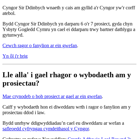
Cyngor Sir Ddinbych wnaeth y cais am gyllid a'r Cyngor yw'r corff
atebol.
Bydd Cyngor Sir Ddinbych yn darparu 6 o'r 7 prosiect, gyda chyn
Ysbyty Gogledd Cymru yn cael ei ddarparu trwy bartner datblygu a
gytunwyd.
Cewch ragor o fanylion ar ein gwefan
.
Yn ôl i'r brig
Lle alla' i gael rhagor o wybodaeth am y
prosiectau?
Mae crynodeb o bob prosiect ar gael ar ein gwefan
.
Caiff y wybodaeth hon ei diweddaru wrth i ragor o fanylion am y
prosiectau ddod i law.
Bydd unrhyw ddigwyddiadau’n cael eu diweddaru ar wefan a
safleoedd cyfryngau cymdeithasol y Cyngor
.