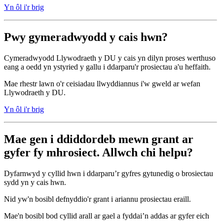
Yn ôl i'r brig
Pwy gymeradwyodd y cais hwn?
Cymeradwyodd Llywodraeth y DU y cais yn dilyn proses werthuso
eang a oedd yn ystyried y gallu i ddarparu'r prosiectau a'u heffaith.
Mae rhestr lawn o'r ceisiadau llwyddiannus i'w gweld ar wefan
Llywodraeth y DU.
Yn ôl i'r brig
Mae gen i ddiddordeb mewn grant ar
gyfer fy mhrosiect
. Allwch chi helpu?
Dyfarnwyd y cyllid hwn i ddarparu’r gyfres gytunedig o brosiectau
sydd yn y cais hwn.
Nid yw'n bosibl defnyddio'r grant i ariannu prosiectau eraill.
Mae'n bosibl bod cyllid arall ar gael a fyddai’n addas ar gyfer eich