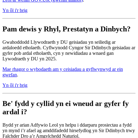
Yn ôl i'r brig
Pam dewis y Rhyl, Prestatyn a Dinbych?
Gwahoddodd Llywodraeth y DU geisiadau yn seiliedig ar
ardaloedd etholaeth. Cyflwynodd Cyngor Sir Ddinbych geisiadau ar
gyfer pob ardal etholaeth, cyn y newidiadau a wnaed gan
Lywodraeth y DU yn 2025.
Mae rhagor o wybodaeth am y ceisiadau a gyflwynwyd ar ein
gwefan
.
Yn ôl i'r brig
Be' fydd y cyllid yn ei wneud ar gyfer fy
ardal i?
Bydd yr arian Adfywio Leol yn helpu i ddarparu prosiectau a fydd
yn mynd i’r afael ag amddifadedd hirsefydlog yn Sir Ddinbych trwy
Falchder Dro a’r Amgylchedd Naturiol.